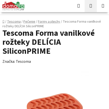
Prejsť
Hľadať
NÁKUP
na
KOŠÍK
obsah
Domov
/
Tescoma
/
Pečenie
/
Formy a plechy
/
Tescoma Forma vanilkové
rožteky DELÍCIA SiliconPRIME
Tescoma Forma vanilkové
rožteky DELÍCIA
SiliconPRIME
Značka:
Tescoma