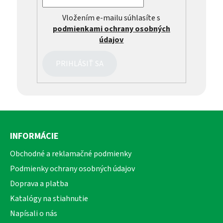
Vložením e-mailu súhlasíte s
podmienkami ochrany osobných
údajov
PRIHLÁSIŤ SA
Z
á
INFORMÁCIE
p
ä
Obchodné a reklamačné podmienky
t
Podmienky ochrany osobných údajov
i
Doprava a platba
e
Katalógy na stiahnutie
Napísali o nás