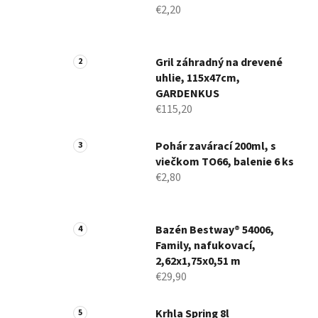
€2,20
Gril záhradný na drevené
uhlie, 115x47cm,
GARDENKUS
€115,20
Pohár zavárací 200ml, s
viečkom TO66, balenie 6 ks
€2,80
Bazén Bestway® 54006,
Family, nafukovací,
2,62x1,75x0,51 m
€29,90
Krhla Spring 8l