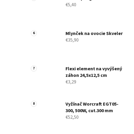
€5,40
Mlynček na ovocie Skveler
€35,90
Flexi element na vyvýšený
záhon 24,5x12,5 cm
€3,29
Vyžínač Worcraft EGT05-
300, 500W, cut.300 mm
€52,50