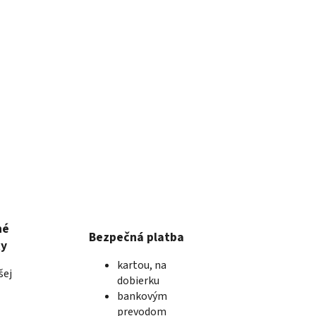
né
Bezpečná platba
ky
kartou, na
šej
dobierku
bankovým
prevodom