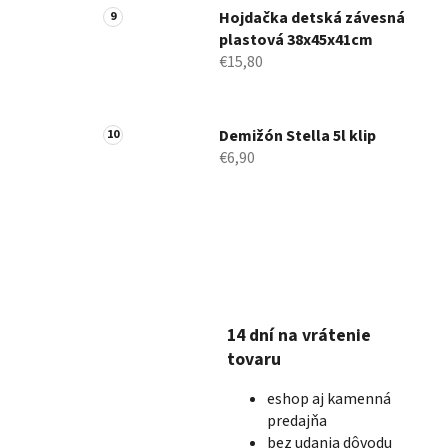
Hojdačka detská závesná
plastová 38x45x41cm
€15,80
Demižón Stella 5l klip
€6,90
14 dní na vrátenie
tovaru
eshop aj kamenná
predajňa
bez udania dôvodu