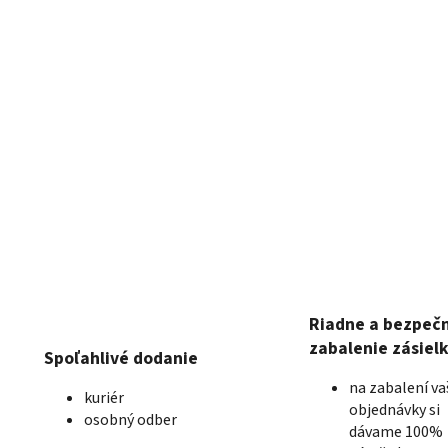
Riadne a bezpeč
zabalenie zásiel
Spoľahlivé dodanie
na zabalení va
kuriér
objednávky si
osobný odber
dávame 100%