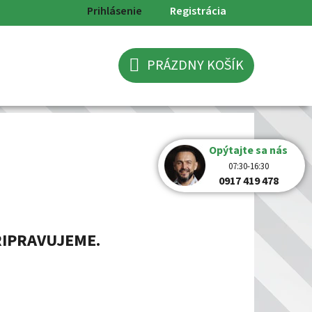
Prihlásenie
Registrácia
PRÁZDNY KOŠÍK
NÁKUPNÝ
KOŠÍK
Opýtajte sa nás
07:30-16:30
0917 419 478
RIPRAVUJEME.