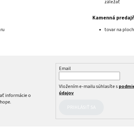
záležať
Kamenná predaj
aru
tovar na ploc
Email
r
Vložením e-mailu súhlasíte s
podmi
údajov
ať informácie o
hope.
PRIHLÁSIŤ SA