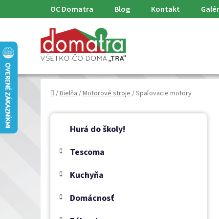
Prejsť
OC Domatra
Blog
Kontakt
Galér
na
obsah
Domov
/
Dielňa
/
Motorové stroje
/
Spaľovacie motory
B
K
Preskočiť
a
o
Hurá do školy!
kategórie
t
č
e
Tescoma
n
g
ý
ó
Kuchyňa
p
r
a
i
Domácnosť
e
n