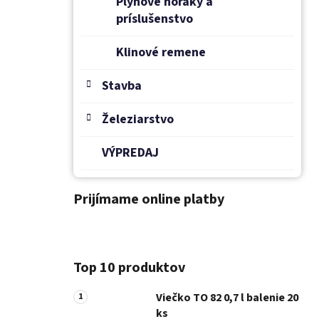
Plynové horáky a
príslušenstvo
Klinové remene
Stavba
Železiarstvo
VÝPREDAJ
Prijímame online platby
Top 10 produktov
Viečko TO 82 0,7 l balenie 20
ks