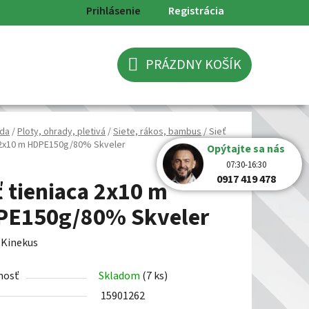
Prihlásenie
Registrácia
PRÁZDNY KOŠÍK
NÁKUPNÝ
KOŠÍK
da
/
Ploty, ohrady, pletivá
/
Siete, rákos, bambus
/
Sieť
 2x10 m HDPE150g/80% Skveler
Opýtajte sa nás
07:30-16:30
0917 419 478
ť tieniaca 2x10 m
E150g/80% Skveler
:
Kinekus
nosť
Skladom
(7 ks)
15901262