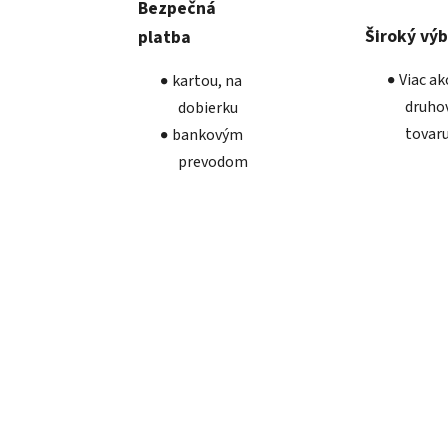
Bezpečná
Široký vý
platba
Viac a
kartou, na
druho
dobierku
tovar
bankovým
prevodom