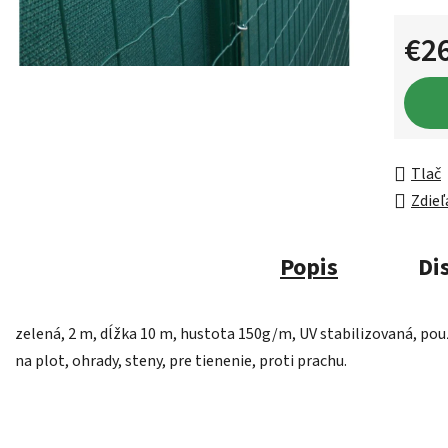
€2
Jednot
Tlač
Zdieľ
Popis
Di
zelená, 2 m, dĺžka 10 m, hustota 150g/m, UV stabilizovaná, pou
na plot, ohrady, steny, pre tienenie, proti prachu.