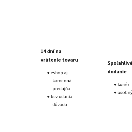
14 dní na
vrátenie tovaru
Spoľahliv
dodanie
eshop aj
kamenná
kuriér
predajňa
osobný
bez udania
dôvodu