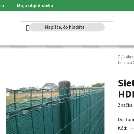
ia
Moja objednávka
Domov
/
Záhra
tieniaca
Sie
HDP
Značka
Dostup
Kód: