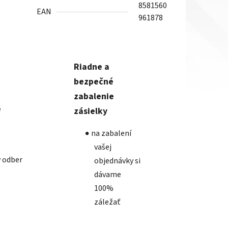
8581560
EAN
961878
Riadne a
bezpečné
zabalenie
é
zásielky
na zabalení
vašej
 odber
objednávky si
dávame
100%
záležať