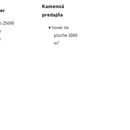
Kamenná
ber
predajňa
ko 25000
tovar na
v
ploche 2000
u
m²