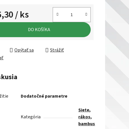
6,30
/ ks
ková cena:
DO KOŠÍKA
Opýtať sa
Strážiť
ať
skusia
žitie
Dodatočné parametre
Siete,
Kategória
rákos,
bambus