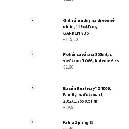
Gril záhradný na drevené
uhlie, 115x47cm,
GARDENKUS
€115,20
Pohár zavárací 200ml, s
viečkom TO66, balenie 6 ks
€2,80
Bazén Bestway® 54006,
Family, nafukovací,
2,62x1,75x0,51 m
€29,90
Krhla Spring 8l
€5,40