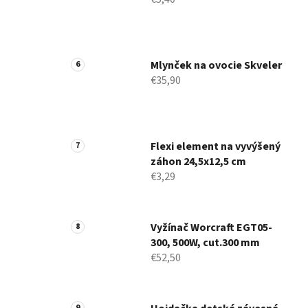
Mlynček na ovocie Skveler
€35,90
Flexi element na vyvýšený
záhon 24,5x12,5 cm
€3,29
Vyžínač Worcraft EGT05-
300, 500W, cut.300 mm
€52,50