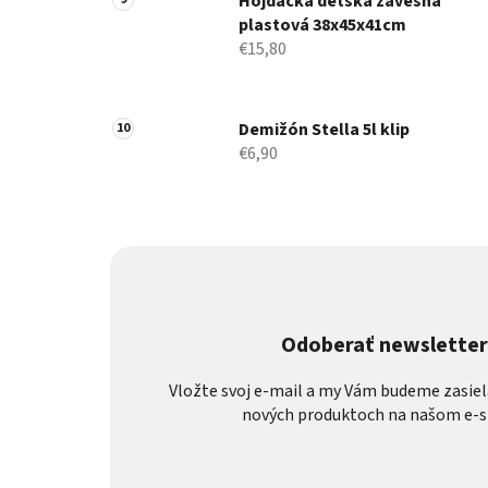
Hojdačka detská závesná
plastová 38x45x41cm
€15,80
Demižón Stella 5l klip
€6,90
Odoberať newslette
Vložte svoj e-mail a my Vám budeme zasiel
nových produktoch na našom e-s