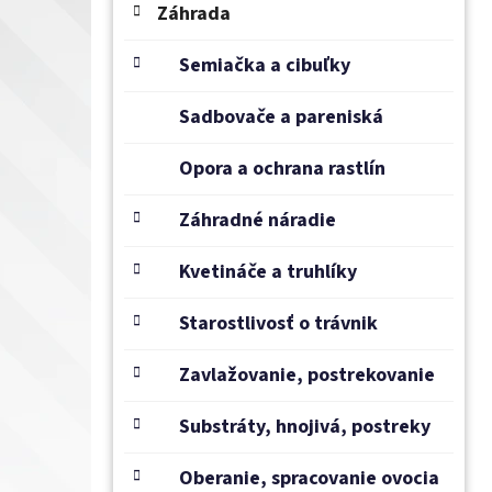
e
Záhrada
l
Semiačka a cibuľky
Sadbovače a pareniská
Opora a ochrana rastlín
Záhradné náradie
Kvetináče a truhlíky
Starostlivosť o trávnik
Zavlažovanie, postrekovanie
Substráty, hnojivá, postreky
Oberanie, spracovanie ovocia