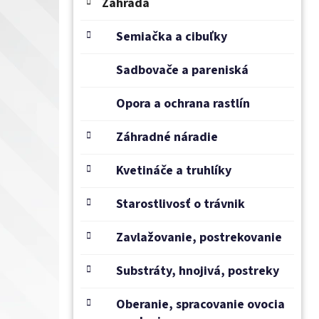
e
Záhrada
l
Semiačka a cibuľky
Sadbovače a pareniská
Opora a ochrana rastlín
Záhradné náradie
Kvetináče a truhlíky
Starostlivosť o trávnik
Zavlažovanie, postrekovanie
Substráty, hnojivá, postreky
Oberanie, spracovanie ovocia