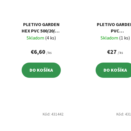
PLETIVO GARDEN
PLETIVO GARDE
HEX PVC 500/20/0,9
PVC
MM, ZELENÉ, RAL
1000/12,7X12,7/1
Skladom
(4 ks)
Skladom
(1 ks)
6005,
MM, ZELENÉ, RA
ŠESŤHRANNÉ, 10 M
6005,
€6,60
€27
/ ks
/ ks
ŠTVORHRANNÉ, 
M
DO KOŠÍKA
DO KOŠÍKA
Kód:
431442
Kód:
43