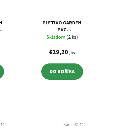
N
PLETIVO GARDEN
,2
PVC
L
1000/19X19/1,45
Skladom
(2 ks)
MM, ZELENÉ, RAL
5
6005,
€29,20
/ ks
ŠTVORHRANNÉ, 10
M
DO KOŠÍKA
1444
Kód:
431440