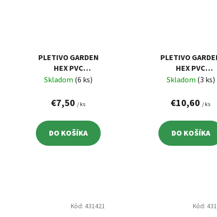
PLETIVO GARDEN
PLETIVO GARDE
HEX PVC
HEX PVC
1000/16/0,9 MM,
1000/20/0,9 MM
Skladom
(6 ks)
Skladom
(3 ks)
ZELENÉ, RAL 6005,
ZELENÉ, RAL 600
ŠESŤHRANNÉ, 5 M
ŠESŤHRANNÉ, 10
€7,50
€10,60
/ ks
/ ks
DO KOŠÍKA
DO KOŠÍKA
Kód:
431421
Kód:
43