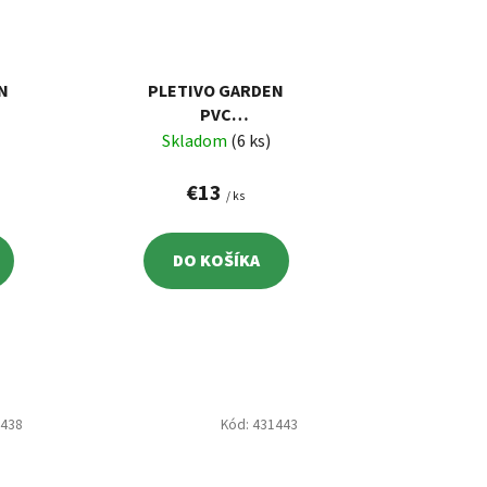
N
PLETIVO GARDEN
PVC
,2
1000/12,7X12,7/1,2
Skladom
(6 ks)
L
MM, ZELENÉ, RAL
6005,
€13
/ ks
10
ŠTVORHRANNÉ, 5
M
DO KOŠÍKA
1438
Kód:
431443