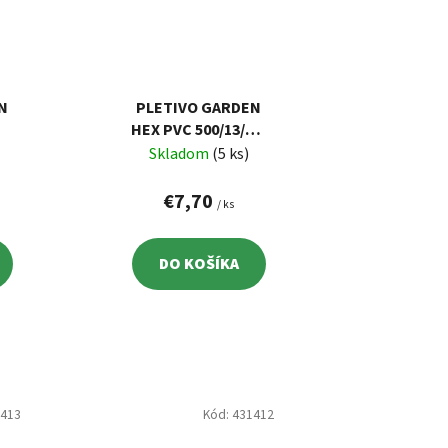
N
PLETIVO GARDEN
HEX PVC 500/13/0,9
,
MM, ZELENÉ, RAL
Skladom
(5 ks)
5,
6005,
 M
ŠESŤHRANNÉ, 10 M
€7,70
/ ks
DO KOŠÍKA
1413
Kód:
431412