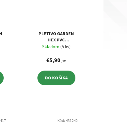
N
PLETIVO GARDEN
HEX PVC
,
1000/20/0,9 MM,
Skladom
(5 ks)
5,
ZELENÉ, RAL 6005,
 M
ŠESŤHRANNÉ, 5 M
€5,90
/ ks
DO KOŠÍKA
1417
Kód:
431240