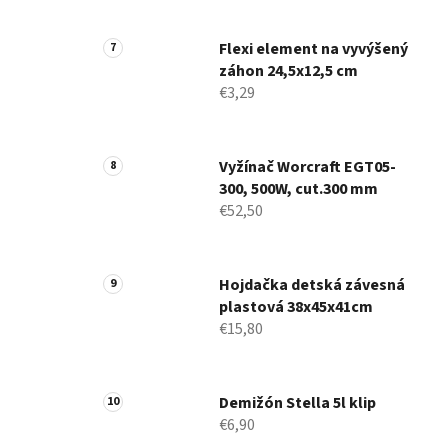
Flexi element na vyvýšený
záhon 24,5x12,5 cm
€3,29
Vyžínač Worcraft EGT05-
300, 500W, cut.300 mm
€52,50
Hojdačka detská závesná
plastová 38x45x41cm
€15,80
Demižón Stella 5l klip
€6,90