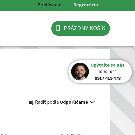
Prihlásenie
Registrácia
PRÁZDNY KOŠÍK
NÁKUPNÝ
KOŠÍK
Opýtajte sa nás
07:30-16:30
0917 419 478
R
Radiť podľa:
Odporúčame
a
d
e
n