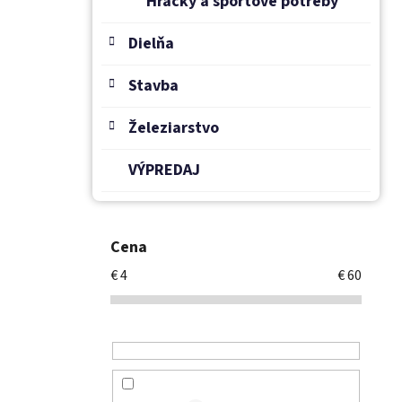
Hračky a športové potreby
Dielňa
Stavba
Železiarstvo
VÝPREDAJ
Cena
€
4
€
60