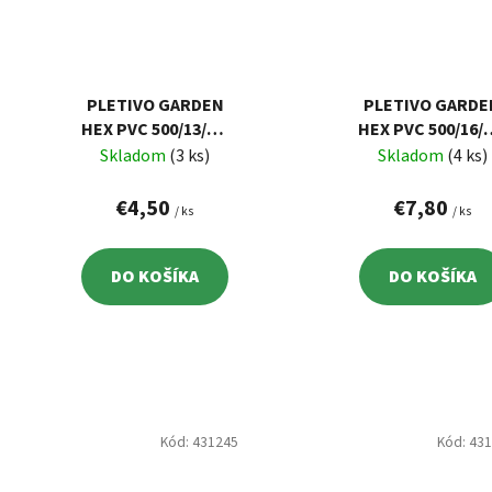
PLETIVO GARDEN
PLETIVO GARDE
HEX PVC 500/13/0,9
HEX PVC 500/16/0
MM, ZELENÉ, RAL
MM, ZELENÉ, RA
Skladom
(3 ks)
Skladom
(4 ks)
6005,
6005,
ŠESŤHRANNÉ, 5 M
ŠESŤHRANNÉ, 10
€4,50
€7,80
/ ks
/ ks
DO KOŠÍKA
DO KOŠÍKA
Kód:
431245
Kód:
43