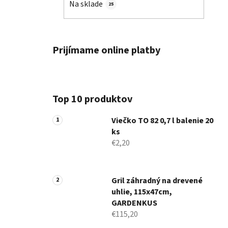
Na sklade
25
Prijímame online platby
Top 10 produktov
Viečko TO 82 0,7 l balenie 20
ks
€2,20
Gril záhradný na drevené
uhlie, 115x47cm,
GARDENKUS
€115,20