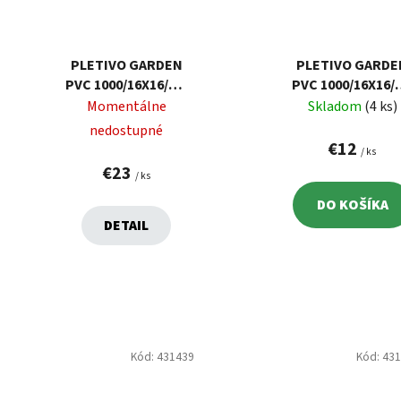
PLETIVO GARDEN
PLETIVO GARDE
PVC 1000/16X16/1,2
PVC 1000/16X16/1
MM, ZELENÉ, RAL
MM, ZELENÉ, RA
Momentálne
Skladom
(4 ks)
6005,
6005,
nedostupné
ŠTVORHRANNÉ, 10
ŠTVORHRANNÉ, 
€12
/ ks
M
M
€23
/ ks
DO KOŠÍKA
DETAIL
Kód:
431439
Kód:
43