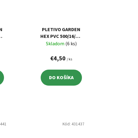
N
PLETIVO GARDEN
,9
HEX PVC 500/16/0,9
L
MM, ZELENÉ, RAL
Skladom
(6 ks)
6005,
 M
ŠESŤHRANNÉ, 5 M
€4,50
/ ks
DO KOŠÍKA
1441
Kód:
431437