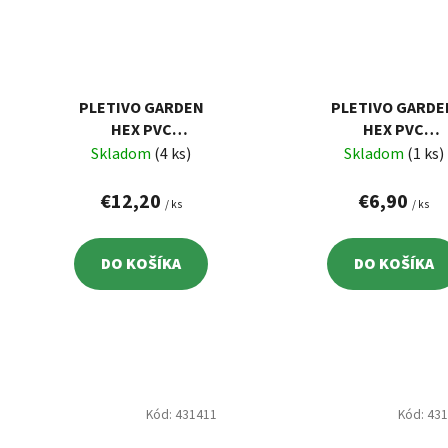
PLETIVO GARDEN
PLETIVO GARDE
HEX PVC
HEX PVC
1000/25/1,0 MM,
1000/25/1,0 MM
Skladom
(4 ks)
Skladom
(1 ks)
ZELENÉ, RAL 6005,
ZELENÉ, RAL 600
ŠESŤHRANNÉ, 10 M
ŠESŤHRANNÉ, 5
€12,20
€6,90
/ ks
/ ks
DO KOŠÍKA
DO KOŠÍKA
Kód:
431411
Kód:
43