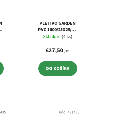
N
PLETIVO GARDEN
,5
PVC 1000/25X25/2,5
L
MM, ZELENÉ, RAL
Skladom
(4 ks)
6005,
10
ŠTVORHRANNÉ, 5
€27,50
/ ks
M
DO KOŠÍKA
1435
Kód:
431433