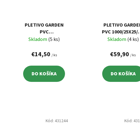
PLETIVO GARDEN
PLETIVO GARDE
PVC
PVC 1000/25X25/2
1000/19X19/1,45
MM, ZELENÉ, RA
Skladom
(5 ks)
Skladom
(4 ks)
MM, ZELENÉ, RAL
6005,
6005,
ŠTVORHRANNÉ, 
€14,50
€59,90
/ ks
/ ks
ŠTVORHRANNÉ, 5
M
M
DO KOŠÍKA
DO KOŠÍKA
Kód:
431244
Kód:
43