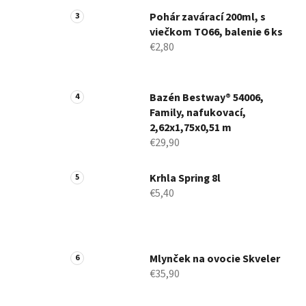
Pohár zavárací 200ml, s
viečkom TO66, balenie 6 ks
€2,80
Bazén Bestway® 54006,
Family, nafukovací,
2,62x1,75x0,51 m
€29,90
Krhla Spring 8l
€5,40
Mlynček na ovocie Skveler
€35,90