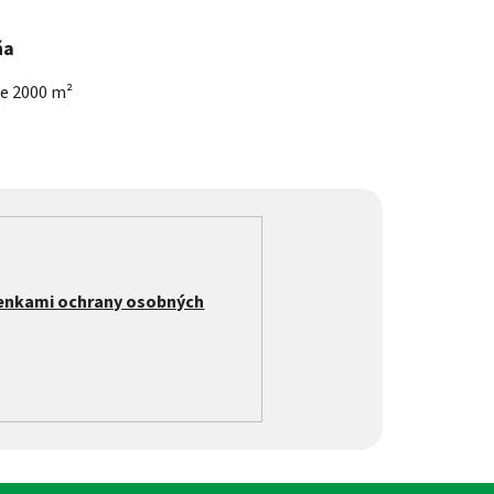
ňa
he 2000 m²
enkami ochrany osobných