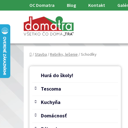
Prejsť
OC Domatra
Blog
Kontakt
Galér
na
obsah
Domov
/
Stavba
/
Rebríky, lešenie
/
Schodíky
B
K
Preskočiť
a
o
Hurá do školy!
kategórie
t
č
e
Tescoma
n
g
ý
ó
Kuchyňa
p
r
a
i
Domácnosť
e
n