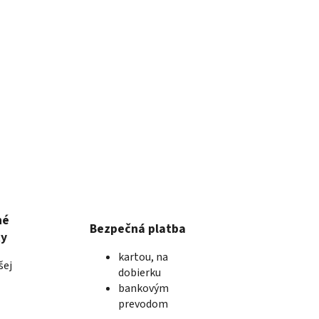
né
Bezpečná platba
ky
kartou, na
šej
dobierku
bankovým
prevodom