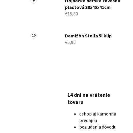
Hojdačka detská závesná
plastová 38x45x41cm
€15,80
Demižón Stella 5l klip
€6,90
14 dní na vrátenie
tovaru
eshop aj kamenná
predajňa
bez udania dôvodu