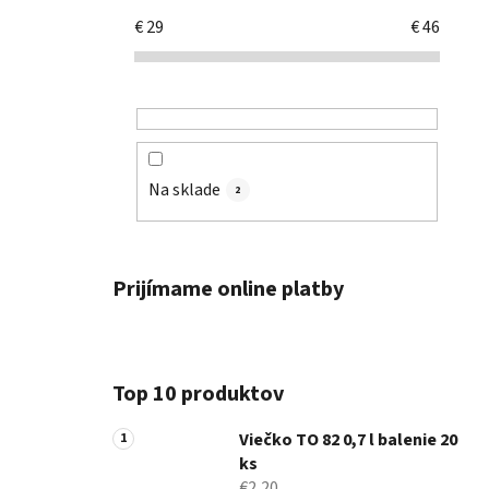
€
29
€
46
Na sklade
2
Prijímame online platby
Top 10 produktov
Viečko TO 82 0,7 l balenie 20
ks
€2,20