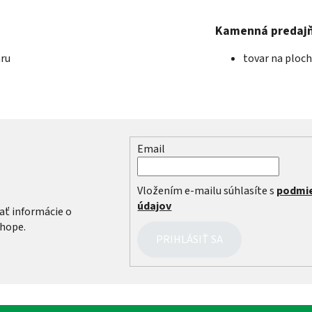
Kamenná predaj
aru
tovar na ploc
Email
r
Vložením e-mailu súhlasíte s
podmi
údajov
ať informácie o
hope.
PRIHLÁSIŤ SA