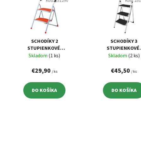
p
Kód:
251290
Kód:
25
i
s
p
r
o
SCHODÍKY 2
SCHODÍKY 3
d
STUPIENKOVÉ,
STUPIENKOVÉ
NOSN. 150 KG,
OCEĽOVÉ, 150 K
Skladom
(1 ks)
Skladom
(2 ks)
u
ORANŽOVÉ
k
€29,90
€45,50
/ ks
/ ks
t
o
v
DO KOŠÍKA
DO KOŠÍKA
O