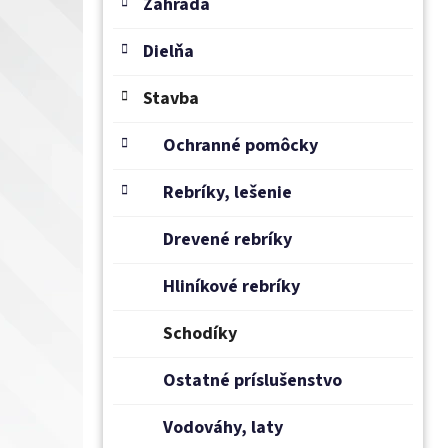
e
Záhrada
l
Dielňa
Stavba
Ochranné pomôcky
Rebríky, lešenie
Drevené rebríky
Hliníkové rebríky
Schodíky
Ostatné príslušenstvo
Vodováhy, laty