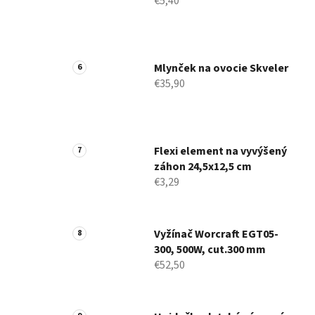
€5,40
Mlynček na ovocie Skveler
€35,90
Flexi element na vyvýšený
záhon 24,5x12,5 cm
€3,29
Vyžínač Worcraft EGT05-
300, 500W, cut.300 mm
€52,50