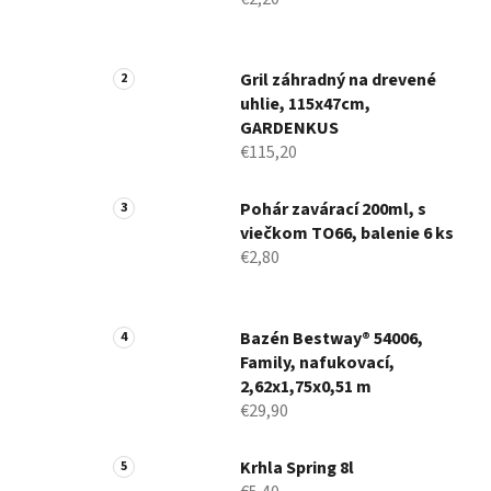
Gril záhradný na drevené
uhlie, 115x47cm,
GARDENKUS
€115,20
Pohár zavárací 200ml, s
viečkom TO66, balenie 6 ks
€2,80
Bazén Bestway® 54006,
Family, nafukovací,
2,62x1,75x0,51 m
€29,90
Krhla Spring 8l