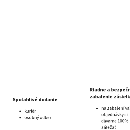
Riadne a bezpeč
zabalenie zásiel
Spoľahlivé dodanie
na zabalení va
kuriér
objednávky si
osobný odber
dávame 100%
záležať