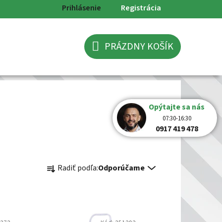
Prihlásenie
Registrácia
PRÁZDNY KOŠÍK
NÁKUPNÝ
KOŠÍK
Opýtajte sa nás
07:30-16:30
0917 419 478
R
Radiť podľa:
Odporúčame
a
d
e
n