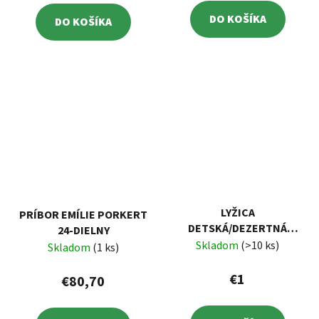
DO KOŠÍKA
DO KOŠÍKA
LYŽICA
PRÍBOR EMÍLIE PORKERT
DETSKÁ/DEZERTNÁ
24-DIELNY
SANDRIK HOTEL
Skladom
(>10 ks)
Skladom
(1 ks)
€1
€80,70