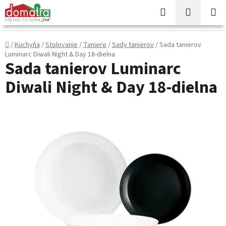
Prejsť
Hľadať
NÁKUP
na
KOŠÍK
obsah
Domov
/
Kuchyňa
/
Stolovanie
/
Taniere
/
Sady tanierov
/
Sada tanierov
Luminarc Diwali Night & Day 18-dielna
Sada tanierov Luminarc
Diwali Night & Day 18-dielna