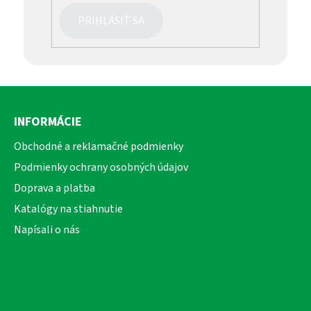
PRIHLÁSIŤ SA
Z
á
INFORMÁCIE
p
ä
Obchodné a reklamačné podmienky
t
Podmienky ochrany osobných údajov
i
Doprava a platba
e
Katalógy na stiahnutie
Napísali o nás