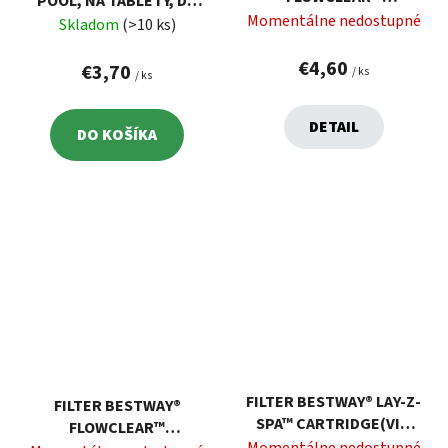
POOL, NA TABLETY, DO
CARTRIDGE(I) 58093,
Momentálne nedostupné
BAZÉNU, 127 MM
Skladom
(>10 ks)
KARTUŠOVÝ, BAZÉNOVÝ,
1249 LIT
€4,60
€3,70
/ ks
/ ks
DETAIL
DO KOŠÍKA
FILTER BESTWAY® LAY-Z-
FILTER BESTWAY®
SPA™ CARTRIDGE(VI),
FLOWCLEAR™
60311 DO VÍRIVKY, 2KS