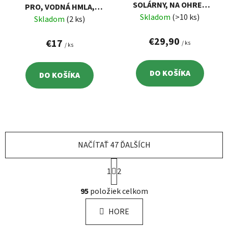
SOLÁRNY, NA OHREV
PRO, VODNÁ HMLA,
VODY, 1,20X1,20 M
Skladom
(>10 ks)
OCHLADZOVAČ,
Skladom
(2 ks)
FLEXIBILNÝ,
€29,90
NASTAVITEĽNÝ
€17
/ ks
/ ks
DO KOŠÍKA
DO KOŠÍKA
NAČÍTAŤ 47 ĎALŠÍCH
S
1
t
2
r
O
á
95
položiek celkom
v
n
l
k
HORE
á
o
d