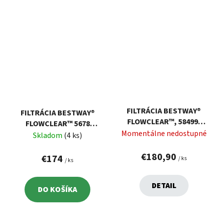
FILTRÁCIA BESTWAY®
FILTRÁCIA BESTWAY®
FLOWCLEAR™, 58499,
FLOWCLEAR™ 5678
PIESKOVÁ, NA BAZÉN,
Momentálne nedostupné
LIT/HOD. PIESKOVÁ
Skladom
(4 ks)
8327 LIT./H
€180,90
€174
/ ks
/ ks
DETAIL
DO KOŠÍKA