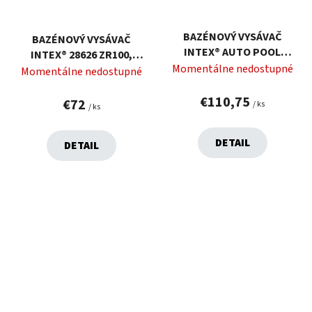
BAZÉNOVÝ VYSÁVAČ
BAZÉNOVÝ VYSÁVAČ
INTEX® AUTO POOL
INTEX® 28626 ZR100,
28001,
Momentálne nedostupné
AKUMULÁTOROVÝ, 2,39 M
Momentálne nedostupné
POLOAUTOMATICKÝ
€110,75
€72
/ ks
/ ks
DETAIL
DETAIL