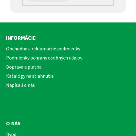
Z
á
INFORMÁCIE
p
ä
Obchodné a reklamačné podmienky
t
Podmienky ochrany osobných údajov
i
Doprava a platba
e
Katalógy na stiahnutie
Napísali o nás
O NÁS
Úvod