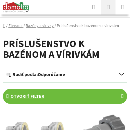
Prejsť
Hľadať
NÁKUP
na
KOŠÍK
obsah
Domov
/
Záhrada
/
Bazény a vírivky
/
Príslušenstvo k bazénom a vírivkám
PRÍSLUŠENSTVO K
BAZÉNOM A VÍRIVKÁM
R
Radiť podľa:
Odporúčame
a
d
e
OTVORIŤ FILTER
n
i
V
e
ý
p
p