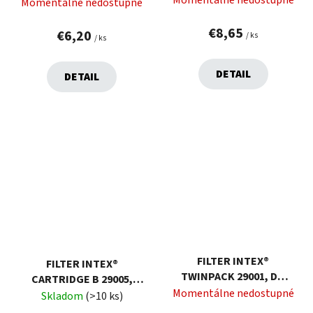
Momentálne nedostupné
CARTRIDGE(II) 58094
Momentálne nedostupné
€8,65
€6,20
/ ks
/ ks
DETAIL
DETAIL
FILTER INTEX®
FILTER INTEX®
TWINPACK 29001, DO
CARTRIDGE B 29005,
VÍRIVKY PURE SPA, 11X7
Momentálne nedostupné
KARTUŠOVÝ, BAZÉNOVÝ,
Skladom
(>10 ks)
CM BAL. 2KS
14X25 CM