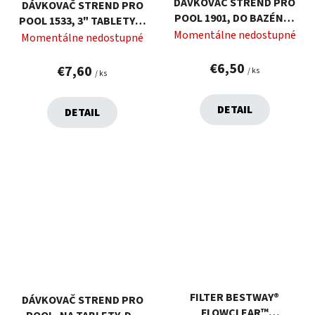
DÁVKOVAČ STREND PRO
DÁVKOVAČ STREND PRO
POOL 1901, DO BAZÉNU,
POOL 1533, 3" TABLETY, S
3" TABLETY
Momentálne nedostupné
TEPLOMEROM, DO
Momentálne nedostupné
BAZÉNU
€6,50
€7,60
/ ks
/ ks
DETAIL
DETAIL
FILTER BESTWAY®
DÁVKOVAČ STREND PRO
FLOWCLEAR™