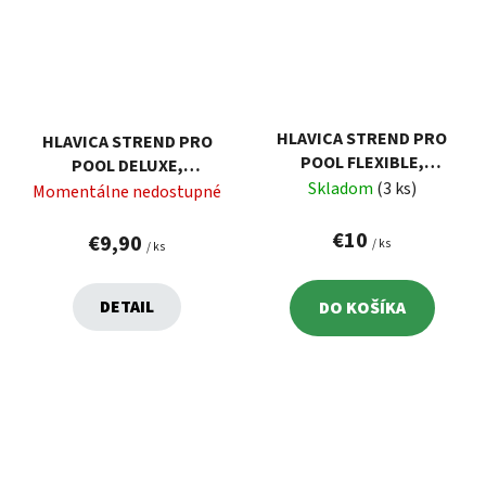
HLAVICA STREND PRO
HLAVICA STREND PRO
POOL FLEXIBLE,
POOL DELUXE,
VYSÁVACIA, BAZÉNOVÁ
Skladom
(3 ks)
VYSÁVACIA, BAZÉNOVÁ,
Momentálne nedostupné
36X15 CM
€10
€9,90
/ ks
/ ks
DETAIL
DO KOŠÍKA