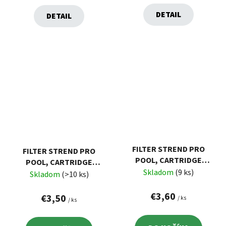
DETAIL
DETAIL
FILTER STREND PRO
FILTER STREND PRO
POOL, CARTRIDGE
POOL, CARTRIDGE
BESTWAY (VI),
Skladom
(9 ks)
BESTWAY (II),
Skladom
(>10 ks)
KARTUŠOVÝ, BAZÉNOVÝ
KARTUŠOVÝ, BAZÉNOVÝ
€3,60
€3,50
/ ks
/ ks