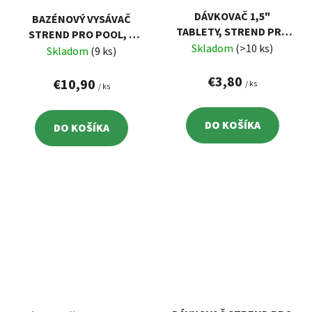
DÁVKOVAČ 1,5"
BAZÉNOVÝ VYSÁVAČ
TABLETY, STREND PRO
STREND PRO POOL, S
POOL, S TEPLOMEROM
Skladom
(>10 ks)
ALU TYČOU, L- 1500 MM
Skladom
(9 ks)
€3,80
€10,90
/ ks
/ ks
DO KOŠÍKA
DO KOŠÍKA