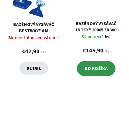
BAZÉNOVÝ VYSÁVAČ
BAZÉNOVÝ VYSÁVAČ
INTEX® 28005 ZX300
BESTWAY® 6 M
DELUXE, AUTOMATICKÝ,
Skladom
(1 ks)
Momentálne nedostupné
6,5 M, 1,8 L NÁDOBA
€145,90
€42,90
/ ks
/ ks
DETAIL
DO KOŠÍKA