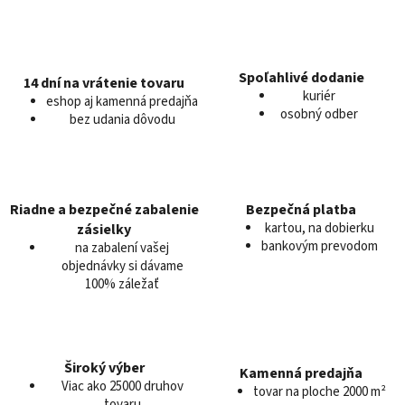
v
a
a
c
n
i
i
e
e
Spoľahlivé dodanie
14 dní na vrátenie tovaru
kuriér
p
eshop aj kamenná predajňa
osobný odber
r
bez udania dôvodu
v
k
y
v
Riadne a bezpečné zabalenie
Bezpečná platba
ý
kartou, na dobierku
zásielky
p
bankovým prevodom
na zabalení vašej
i
objednávky si dávame
s
100% záležať
u
Široký výber
Kamenná predajňa
Viac ako 25000 druhov
tovar na ploche 2000 m²
tovaru