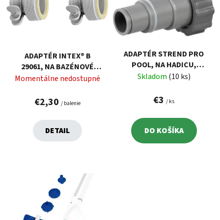
r
i
o
s
d
p
u
r
k
ADAPTÉR STREND PRO
ADAPTÉR INTEX® B
o
t
POOL, NA HADICU,
29061, NA BAZÉNOVÉ
d
o
NÁHRADNÝ, PRE INTEX
Skladom
(10 ks)
HADICE, BAL. 2 KS
Momentálne nedostupné
u
v
k
€3
€2,30
/ ks
/ balenie
t
o
DETAIL
DO KOŠÍKA
v