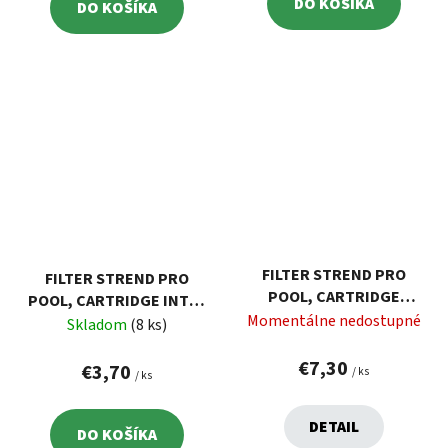
DO KOŠÍKA
DO KOŠÍKA
FILTER STREND PRO
FILTER STREND PRO
POOL, CARTRIDGE
POOL, CARTRIDGE INTEX
INTEX (IV), KARTUŠOVÝ,
Momentálne nedostupné
(III), KARTUŠOVÝ,
Skladom
(8 ks)
BAZÉNOVÝ
BAZÉNOVÝ
€7,30
€3,70
/ ks
/ ks
DETAIL
DO KOŠÍKA