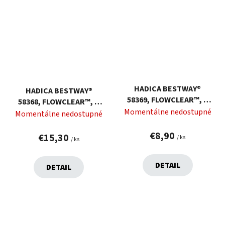
HADICA BESTWAY®
HADICA BESTWAY®
58369, FLOWCLEAR™, K
58368, FLOWCLEAR™, K
FILTRÁCII NA BAZÉN, 3
Momentálne nedostupné
FILTRÁCII NA BAZÉN, 3,00
Momentálne nedostupné
M, 32 MM
M, 38 MM
€8,90
€15,30
/ ks
/ ks
DETAIL
DETAIL