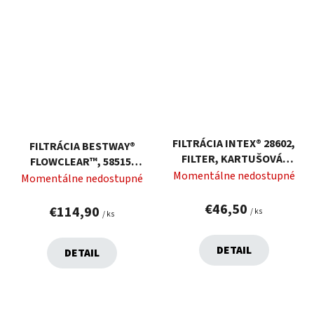
FILTRÁCIA INTEX® 28602,
FILTRÁCIA BESTWAY®
FILTER, KARTUŠOVÁ,
FLOWCLEAR™, 58515,
1250L/HOD
Momentálne nedostupné
PIESKOVÁ, NA BAZÉN,
Momentálne nedostupné
3028 LIT./H
€46,50
€114,90
/ ks
/ ks
DETAIL
DETAIL