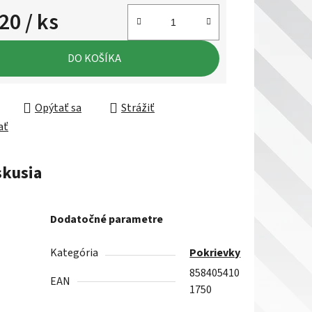
,20
/ ks
ková cena:
DO KOŠÍKA
Opýtať sa
Strážiť
ať
skusia
Dodatočné parametre
Kategória
Pokrievky
858405410
EAN
1750