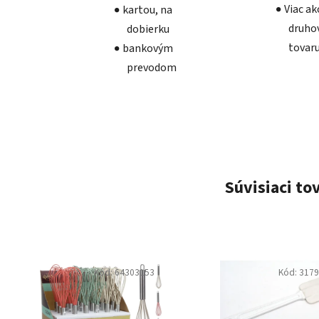
Viac a
kartou, na
druho
dobierku
tovar
bankovým
prevodom
Súvisiaci to
Kód:
64303153
Kód:
317