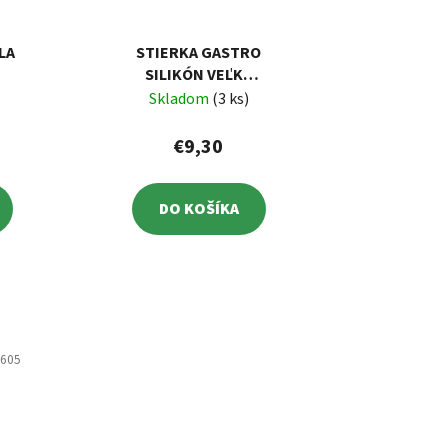
LA
STIERKA GASTRO
SILIKÓN VEĽKÁ
150X100X6MM
Skladom
(3 ks)
€9,30
DO KOŠÍKA
5605