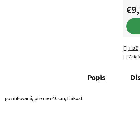
€9
Jednot
Tlač
Zdieľ
Popis
Di
pozinkovaná, priemer 40 cm, I. akosť