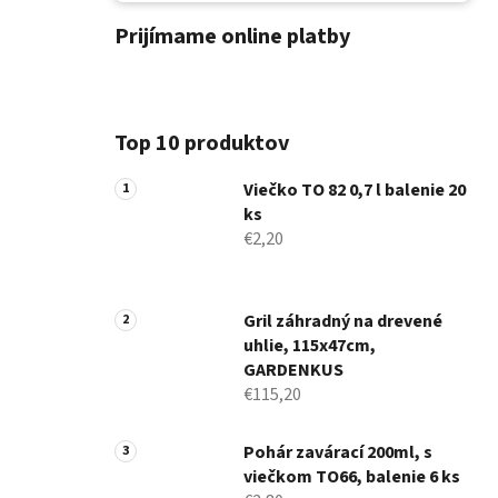
Prijímame online platby
Top 10 produktov
Viečko TO 82 0,7 l balenie 20
ks
€2,20
Gril záhradný na drevené
uhlie, 115x47cm,
GARDENKUS
€115,20
Pohár zavárací 200ml, s
viečkom TO66, balenie 6 ks