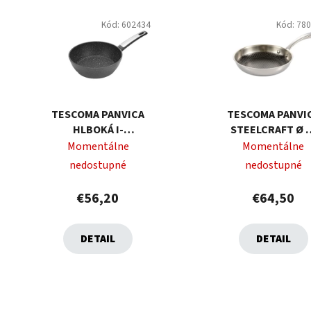
Kód:
602434
Kód:
78
TESCOMA PANVICA
TESCOMA PANVI
HLBOKÁ I-
STEELCRAFT Ø 2
PREMIUM STONE Ø
CM
Momentálne
Momentálne
24 CM
nedostupné
nedostupné
€56,20
€64,50
DETAIL
DETAIL