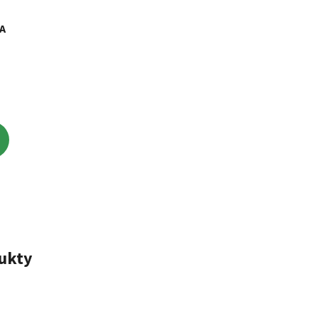
A
ukty