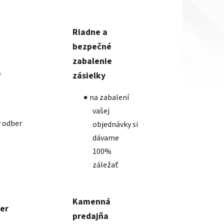
Riadne a
bezpečné
zabalenie
é
zásielky
na zabalení
vašej
 odber
objednávky si
dávame
100%
záležať
Kamenná
ber
predajňa