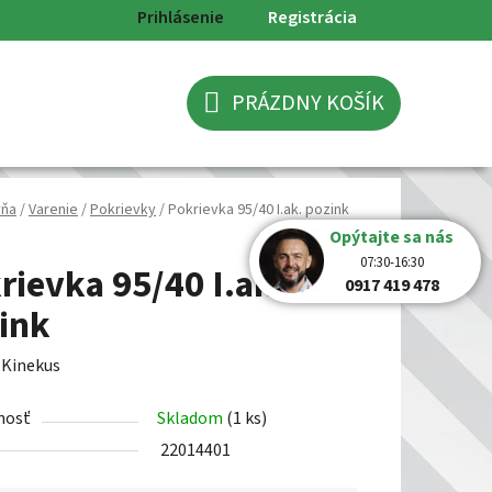
Prihlásenie
Registrácia
PRÁZDNY KOŠÍK
NÁKUPNÝ
KOŠÍK
yňa
/
Varenie
/
Pokrievky
/
Pokrievka 95/40 I.ak. pozink
Opýtajte sa nás
07:30-16:30
rievka 95/40 I.ak.
0917 419 478
ink
:
Kinekus
nosť
Skladom
(1 ks)
22014401