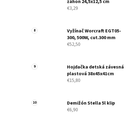
záhon 24,5x12,5 cm
€3,29
Vyžínač Worcraft EGT05-
300, 500W, cut.300 mm
€52,50
Hojdačka detská závesná
plastová 38x45x41cm
€15,80
Demižón Stella 5l klip
€6,90