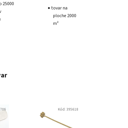
ko 25000
tovar na
v
ploche 2000
u
m²
var
9706
Kód:
395618