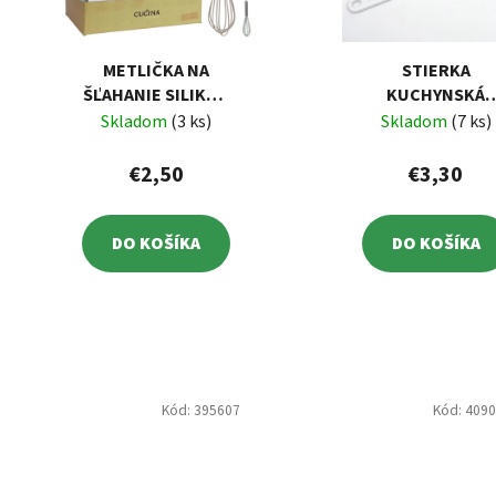
METLIČKA NA
STIERKA
ŠĽAHANIE SILIKÓN
KUCHYNSKÁ
26 CM
UH/GUMA 28C
Skladom
(3 ks)
Skladom
(7 ks)
€2,50
€3,30
DO KOŠÍKA
DO KOŠÍKA
Kód:
395607
Kód:
409