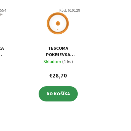
0554
Kód:
619128
CA
TESCOMA
4
POKRIEVKA
UNICOVER Ø 28, 30,
Skladom
(1 ks)
32 CM
€28,70
DO KOŠÍKA