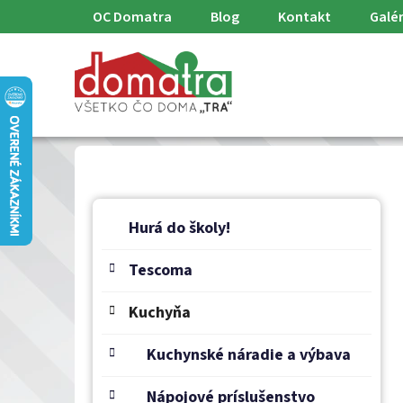
Prejsť
OC Domatra
Blog
Kontakt
Galér
na
obsah
B
K
Preskočiť
a
o
Hurá do školy!
kategórie
t
č
e
Tescoma
n
g
ý
ó
Kuchyňa
p
r
a
i
Kuchynské náradie a výbava
e
n
e
Nápojové príslušenstvo