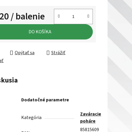
,20
/ balenie
ková cena:
DO KOŠÍKA
Opýtať sa
Strážiť
ať
skusia
Dodatočné parametre
Zaváracie
Kategória
poháre
85815609