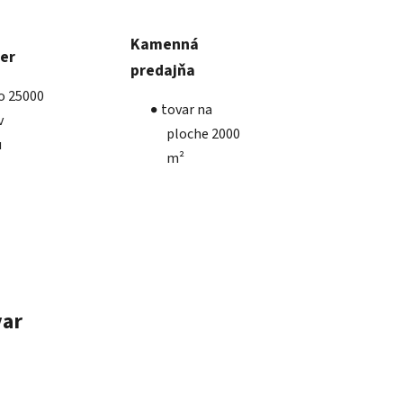
Kamenná
ber
predajňa
ko 25000
tovar na
v
ploche 2000
u
m²
var