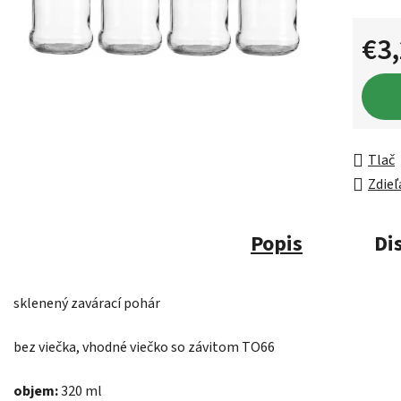
€3
Jednot
Tlač
Zdieľ
Popis
Di
sklenený zavárací pohár
bez viečka, vhodné viečko so závitom TO66
objem:
320 ml