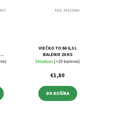
1837
Kód:
30232666
VIEČKO TO 66 0,3 L
BALENIE 20 KS
nie)
Skladom
(>10 balenie)
€1,80
DO KOŠÍKA