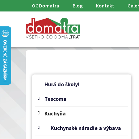
Prejsť
OC Domatra
Blog
Kontakt
Galér
na
obsah
B
K
Preskočiť
a
o
Hurá do školy!
kategórie
t
č
e
Tescoma
n
g
ý
ó
Kuchyňa
p
r
a
i
Kuchynské náradie a výbava
e
n