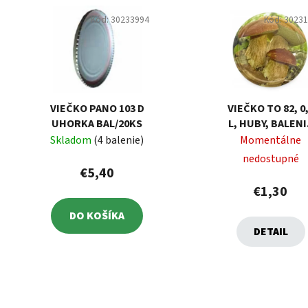
Kód:
30233994
Kód:
3023
VIEČKO PANO 103 D
VIEČKO TO 82, 0
UHORKA BAL/20KS
L, HUBY, BALENI
10 KS
Skladom
(4 balenie)
Momentálne
nedostupné
€5,40
€1,30
DO KOŠÍKA
DETAIL