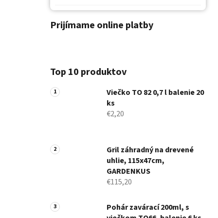
Prijímame online platby
Top 10 produktov
Viečko TO 82 0,7 l balenie 20
ks
€2,20
Gril záhradný na drevené
uhlie, 115x47cm,
GARDENKUS
€115,20
Pohár zavárací 200ml, s