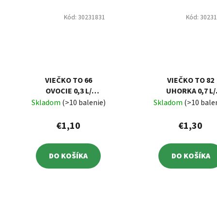
Kód:
30231831
Kód:
3023
VIEČKO TO 66
VIEČKO TO 82
OVOCIE 0,3 L/
UHORKA 0,7 L/
BAL.10 KS
BALENIE 10 KS
Skladom
(>10 balenie)
Skladom
(>10 bale
€1,10
€1,30
DO KOŠÍKA
DO KOŠÍKA