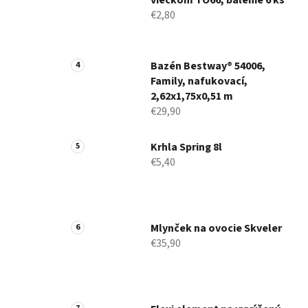
viečkom TO66, balenie 6 ks
€2,80
Bazén Bestway® 54006,
Family, nafukovací,
2,62x1,75x0,51 m
€29,90
Krhla Spring 8l
€5,40
Mlynček na ovocie Skveler
€35,90