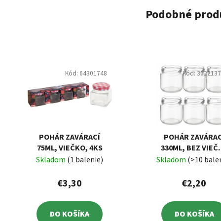
Podobné prod
Kód:
64301748
Kód:
302213
POHÁR ZAVÁRACÍ
POHÁR ZAVÁRAC
75ML, VIEČKO, 4KS
330ML, BEZ VIEČ
TO82, BALENIE 
Skladom
(1 balenie)
Skladom
(>10 bale
KS
€3,30
€2,20
DO KOŠÍKA
DO KOŠÍKA