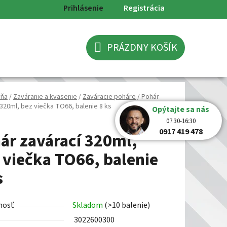
Prihlásenie
Registrácia
PRÁZDNY KOŠÍK
NÁKUPNÝ
KOŠÍK
yňa
/
Zaváranie a kvasenie
/
Zaváracie poháre
/
Pohár
 320ml, bez viečka TO66, balenie 8 ks
Opýtajte sa nás
07:30-16:30
0917 419 478
ár zavárací 320ml,
 viečka TO66, balenie
s
nosť
Skladom
(>10 balenie)
3022600300