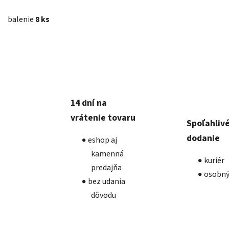
balenie
8 ks
14 dní na
vrátenie tovaru
Spoľahliv
dodanie
eshop aj
kamenná
kuriér
predajňa
osobný
bez udania
dôvodu