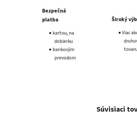
Bezpečná
Široký vý
platba
Viac a
kartou, na
druho
dobierku
tovar
bankovým
prevodom
Súvisiaci to