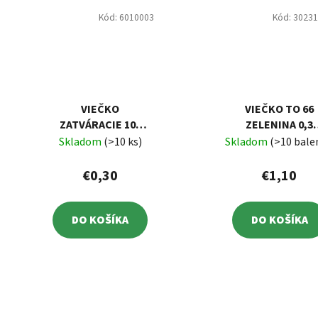
Kód:
6010003
Kód:
3023
VIEČKO
VIEČKO TO 66
ZATVÁRACIE 103
ZELENINA 0,3
UH
L/BAL.10 KS
Skladom
(>10 ks)
Skladom
(>10 bale
€0,30
€1,10
DO KOŠÍKA
DO KOŠÍKA