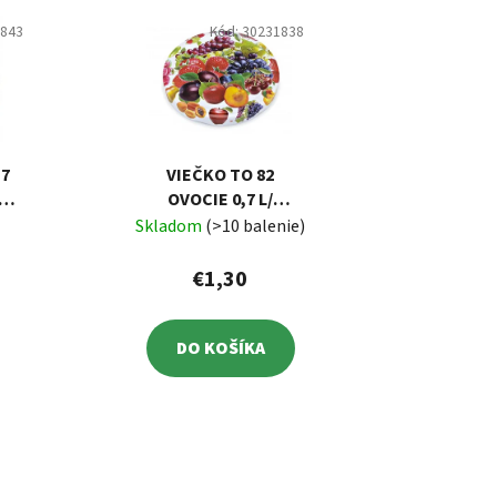
1843
Kód:
30231838
,7
VIEČKO TO 82
E
OVOCIE 0,7 L/
BALENIE 10 KS
Skladom
(>10 balenie)
€1,30
DO KOŠÍKA