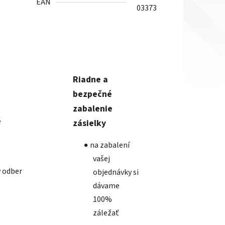
EAN
03373
Riadne a
bezpečné
zabalenie
é
zásielky
na zabalení
vašej
 odber
objednávky si
dávame
100%
záležať