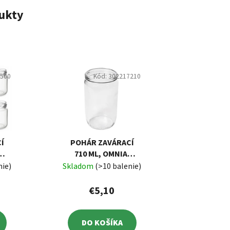
ukty
7500
Kód:
302217210
Í
POHÁR ZAVÁRACÍ
KA
710 ML, OMNIA,
6
ZATLÁČACÍ, BEZ
nie)
Skladom
(>10 balenie)
VIEČKA, BALENIE
10 KS
€5,10
DO KOŠÍKA