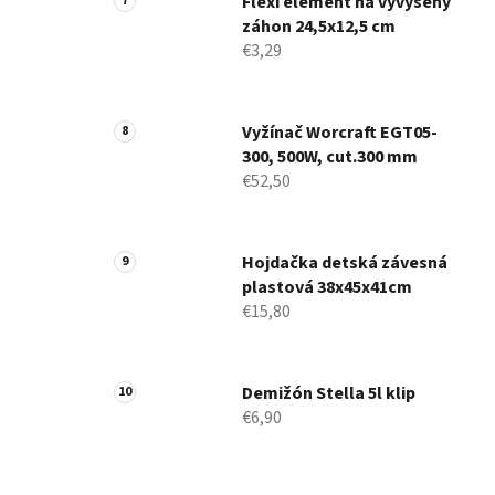
Flexi element na vyvýšený
záhon 24,5x12,5 cm
€3,29
Vyžínač Worcraft EGT05-
300, 500W, cut.300 mm
€52,50
Hojdačka detská závesná
plastová 38x45x41cm
€15,80
Demižón Stella 5l klip
€6,90