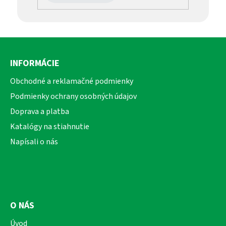
Z
á
INFORMÁCIE
p
ä
Obchodné a reklamačné podmienky
t
Podmienky ochrany osobných údajov
i
Doprava a platba
e
Katalógy na stiahnutie
Napísali o nás
O NÁS
Úvod