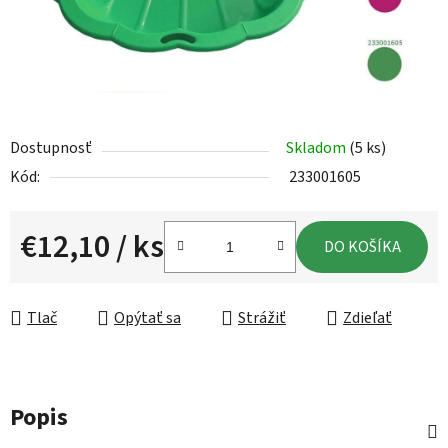
Dostupnosť
Skladom
(5 ks)
Kód:
233001605
€12,10
/ ks
DO KOŠÍKA
Jednotková cena:
Tlač
Opýtať sa
Strážiť
Zdieľať
Popis