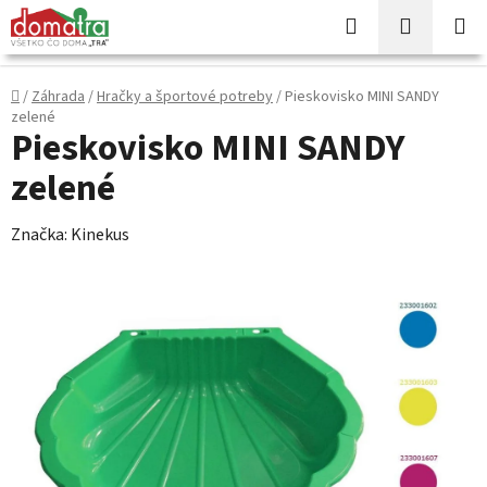
Prejsť
Hľadať
NÁKUP
na
KOŠÍK
obsah
Domov
/
Záhrada
/
Hračky a športové potreby
/
Pieskovisko MINI SANDY
zelené
Pieskovisko MINI SANDY
zelené
Značka:
Kinekus