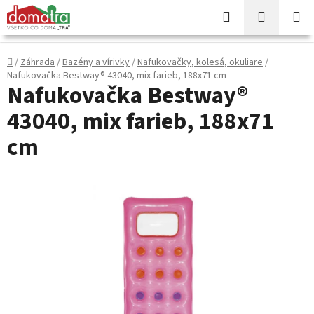
Prejsť
Hľadať
NÁKUP
na
KOŠÍK
obsah
Domov
/
Záhrada
/
Bazény a vírivky
/
Nafukovačky, kolesá, okuliare
/
Nafukovačka Bestway® 43040, mix farieb, 188x71 cm
Nafukovačka Bestway®
43040, mix farieb, 188x71
cm