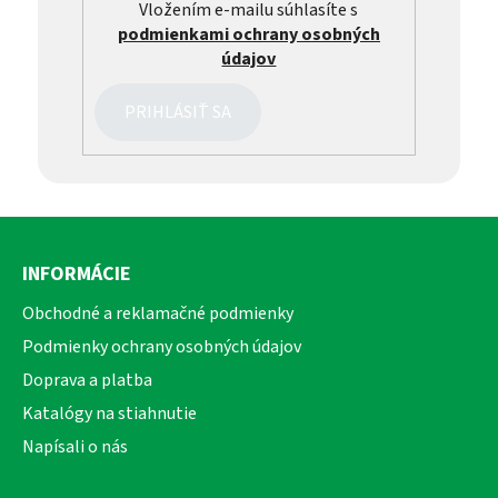
Vložením e-mailu súhlasíte s
podmienkami ochrany osobných
údajov
PRIHLÁSIŤ SA
Z
á
INFORMÁCIE
p
ä
Obchodné a reklamačné podmienky
t
Podmienky ochrany osobných údajov
i
Doprava a platba
e
Katalógy na stiahnutie
Napísali o nás