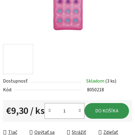
Dostupnosť
Skladom
(3 ks)
Kód:
8050218
€9,30
/ ks
DO KOŠÍKA
Jednotková cena:
Tlač
Opýtať sa
Strážiť
Zdieľať