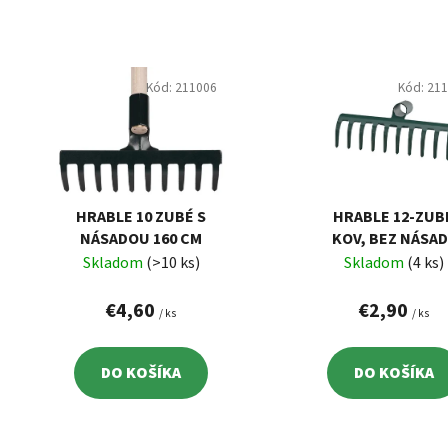
V
ý
p
Kód:
211006
Kód:
21
i
s
p
r
o
HRABLE 10 ZUBÉ S
HRABLE 12-ZUB
d
NÁSADOU 160 CM
KOV, BEZ NÁSAD
Skladom
(>10 ks)
Skladom
(4 ks)
u
k
€4,60
€2,90
/ ks
/ ks
t
o
v
DO KOŠÍKA
DO KOŠÍKA