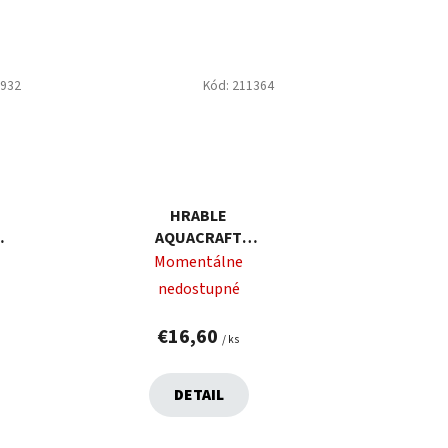
1932
Kód:
211364
HRABLE
AQUACRAFT
ZÁHRADNÉ,
Momentálne
NASTAVITEĽNÉ
nedostupné
€16,60
/ ks
DETAIL