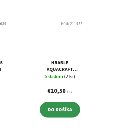
1639
Kód:
211933
 S
HRABLE
M
AQUACRAFT
ZÁHRADNÉ, 155CM
Skladom
(2 ks)
€20,50
/ ks
DO KOŠÍKA