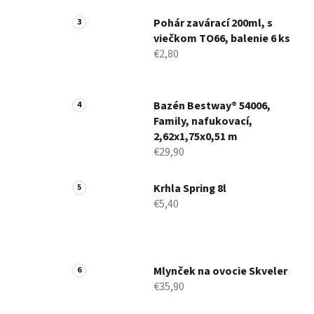
Pohár zavárací 200ml, s
viečkom TO66, balenie 6 ks
€2,80
Bazén Bestway® 54006,
Family, nafukovací,
2,62x1,75x0,51 m
€29,90
Krhla Spring 8l
€5,40
Mlynček na ovocie Skveler
€35,90