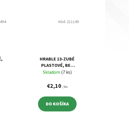
5494
Kód:
211149
É,
HRABLE 13-ZUBÉ
PLASTOVÉ, BEZ
VÁ
NÁSADY
Skladom
(7 ks)
€2,10
/ ks
DO KOŠÍKA