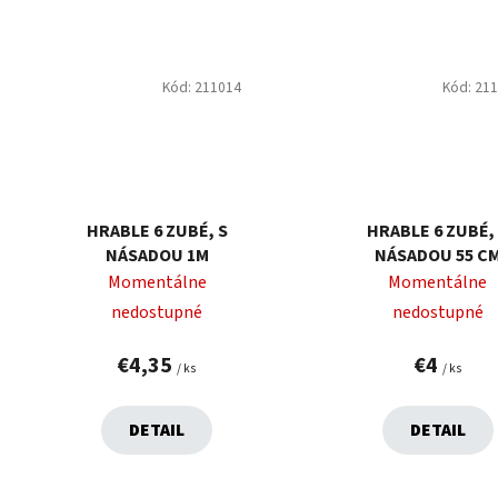
Kód:
211014
Kód:
21
HRABLE 6 ZUBÉ, S
HRABLE 6 ZUBÉ,
NÁSADOU 1M
NÁSADOU 55 C
Momentálne
Momentálne
nedostupné
nedostupné
€4,35
€4
/ ks
/ ks
DETAIL
DETAIL