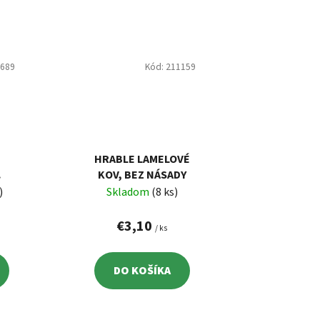
1689
Kód:
211159
HRABLE LAMELOVÉ
KOV, BEZ NÁSADY
DA
)
Skladom
(8 ks)
€3,10
/ ks
DO KOŠÍKA