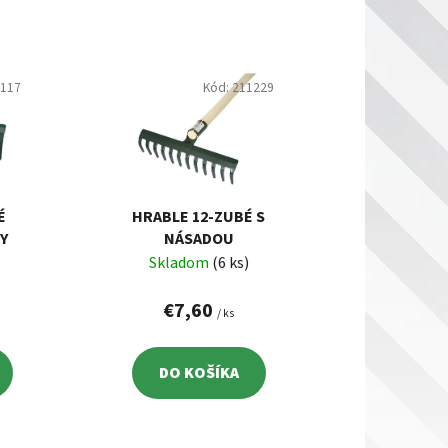
d
e
n
i
1117
Kód:
211229
e
p
r
o
d
É
HRABLE 12-ZUBÉ S
Y
NÁSADOU
u
Skladom
(6 ks)
k
t
€7,60
/ ks
o
v
DO KOŠÍKA