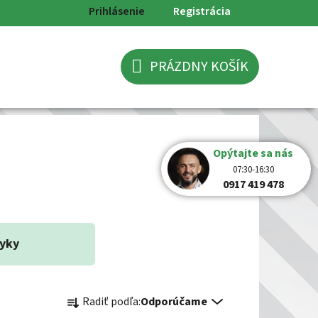
Prihlásenie
Registrácia
PRÁZDNY KOŠÍK
NÁKUPNÝ
KOŠÍK
Opýtajte sa nás
07:30-16:30
0917 419 478
yky
R
Radiť podľa:
Odporúčame
a