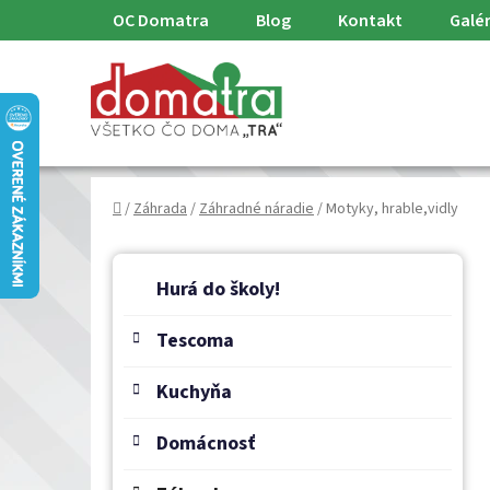
Prejsť
OC Domatra
Blog
Kontakt
Galér
na
obsah
Domov
/
Záhrada
/
Záhradné náradie
/
Motyky, hrable,vidly
B
K
Preskočiť
a
o
Hurá do školy!
kategórie
t
č
e
Tescoma
n
g
ý
ó
Kuchyňa
p
r
a
i
Domácnosť
e
n