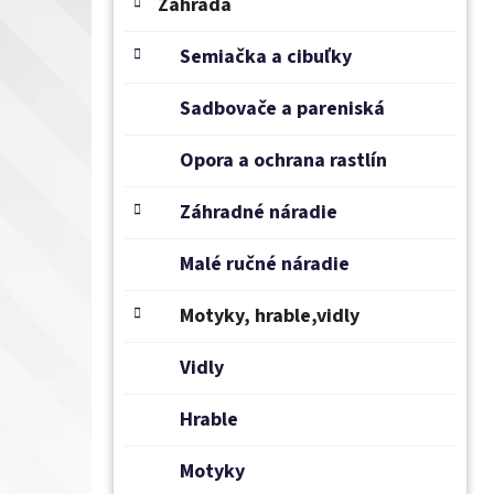
e
Záhrada
l
Semiačka a cibuľky
Sadbovače a pareniská
Opora a ochrana rastlín
Záhradné náradie
Malé ručné náradie
Motyky, hrable,vidly
Vidly
Hrable
Motyky