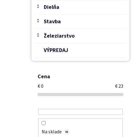
Dielňa
Stavba
Železiarstvo
VÝPREDAJ
Cena
€
0
€
23
Na sklade
61