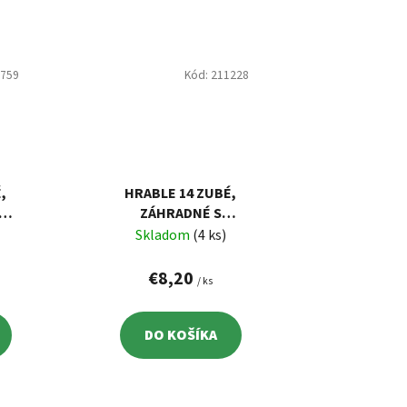
1759
Kód:
211228
,
HRABLE 14 ZUBÉ,
Z
ZÁHRADNÉ S
NÁSADOU 160 CM
Skladom
(4 ks)
€8,20
/ ks
DO KOŠÍKA