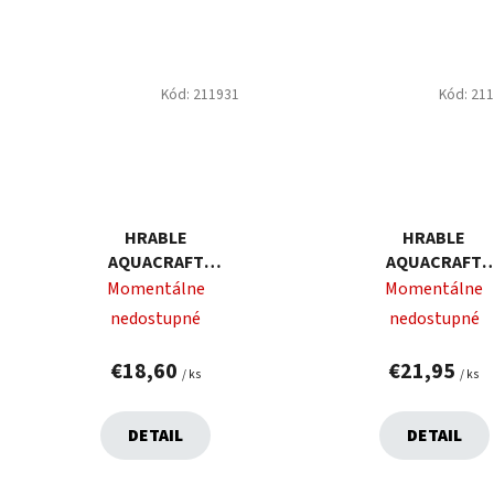
Kód:
211931
Kód:
21
HRABLE
HRABLE
AQUACRAFT
AQUACRAFT
ZÁHRADNÉ, NA
ZÁHRADNÉ, NA
Momentálne
Momentálne
LÍSTIE
TRÁVU, ROVNÉ
nedostupné
nedostupné
€18,60
€21,95
/ ks
/ ks
DETAIL
DETAIL