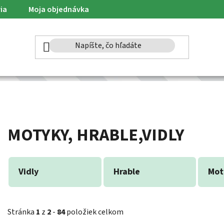
ia
Moja objednávka
MOTYKY, HRABLE,VIDLY
Vidly
Hrable
Mot
Stránka
1
z
2
-
84
položiek celkom