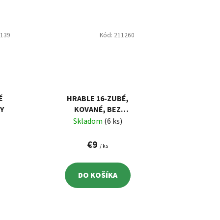
1139
Kód:
211260
É
HRABLE 16-ZUBÉ,
Y
KOVANÉ, BEZ
NÁSADY
Skladom
(6 ks)
€9
/ ks
DO KOŠÍKA