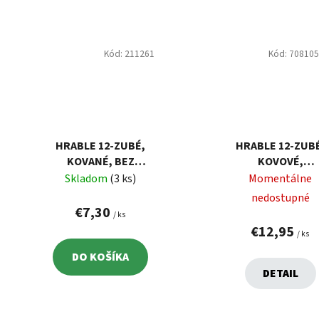
Kód:
211261
Kód:
70810
HRABLE 12-ZUBÉ,
HRABLE 12-ZUB
KOVANÉ, BEZ
KOVOVÉ,
NÁSADY
SKLOLAMINÁTO
Skladom
(3 ks)
Momentálne
NÁSADA
nedostupné
€7,30
/ ks
€12,95
/ ks
DO KOŠÍKA
DETAIL