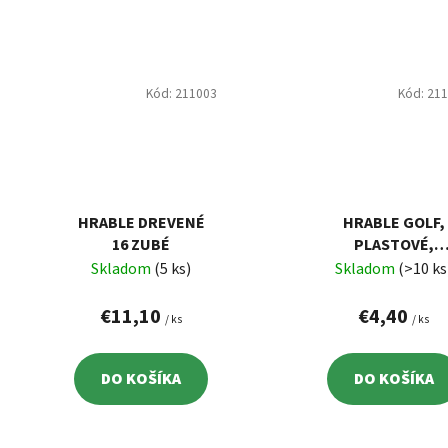
Kód:
211003
Kód:
21
HRABLE DREVENÉ
HRABLE GOLF,
16 ZUBÉ
PLASTOVÉ,
DREVENÁ NÁSA
Skladom
(5 ks)
Skladom
(>10 ks
1200 MM
€11,10
€4,40
/ ks
/ ks
DO KOŠÍKA
DO KOŠÍKA