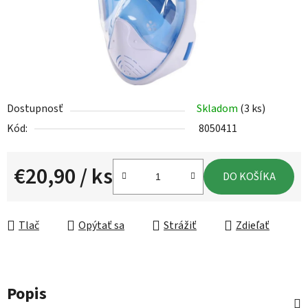
Dostupnosť
Skladom
(3 ks)
Kód:
8050411
€20,90
/ ks
DO KOŠÍKA
Jednotková cena:
Tlač
Opýtať sa
Strážiť
Zdieľať
Popis