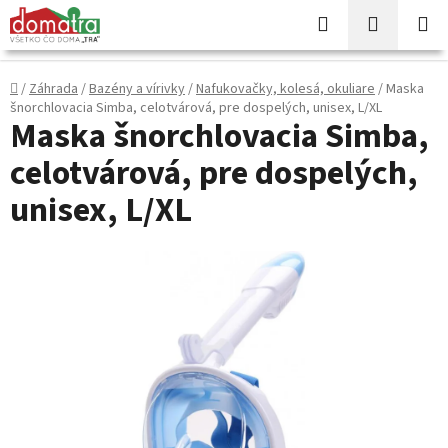
Prejsť
Hľadať
NÁKUP
na
KOŠÍK
obsah
Domov
/
Záhrada
/
Bazény a vírivky
/
Nafukovačky, kolesá, okuliare
/
Maska
šnorchlovacia Simba, celotvárová, pre dospelých, unisex, L/XL
Maska šnorchlovacia Simba,
celotvárová, pre dospelých,
unisex, L/XL