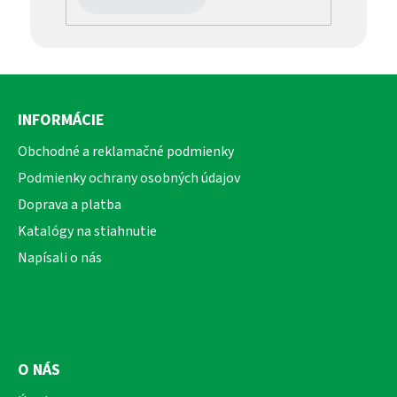
Z
á
INFORMÁCIE
p
ä
Obchodné a reklamačné podmienky
t
Podmienky ochrany osobných údajov
i
Doprava a platba
e
Katalógy na stiahnutie
Napísali o nás
O NÁS