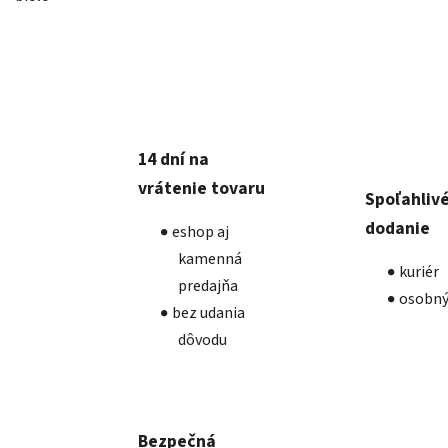
14 dní na
vrátenie tovaru
Spoľahliv
dodanie
eshop aj
kamenná
kuriér
predajňa
osobný
bez udania
dôvodu
Bezpečná