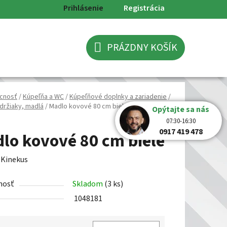
Prihlásenie
Registrácia
PRÁZDNY KOŠÍK
NÁKUPNÝ
KOŠÍK
cnosť
/
Kúpeľňa a WC
/
Kúpeľňové doplnky a zariadenie
/
 držiaky, madlá
/
Madlo kovové 80 cm biele
Opýtajte sa nás
07:30-16:30
0917 419 478
lo kovové 80 cm biele
:
Kinekus
nosť
Skladom
(3 ks)
1048181