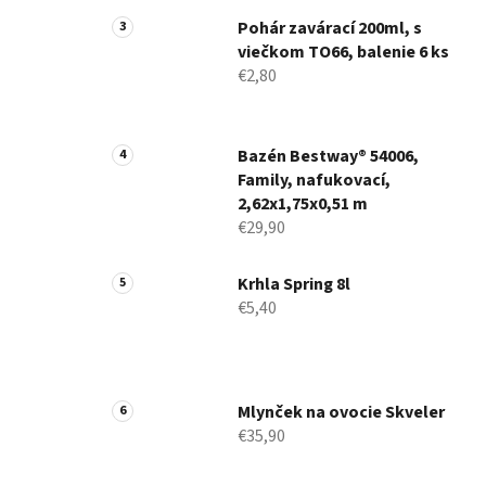
Pohár zavárací 200ml, s
viečkom TO66, balenie 6 ks
€2,80
Bazén Bestway® 54006,
Family, nafukovací,
2,62x1,75x0,51 m
€29,90
Krhla Spring 8l
€5,40
Mlynček na ovocie Skveler
€35,90