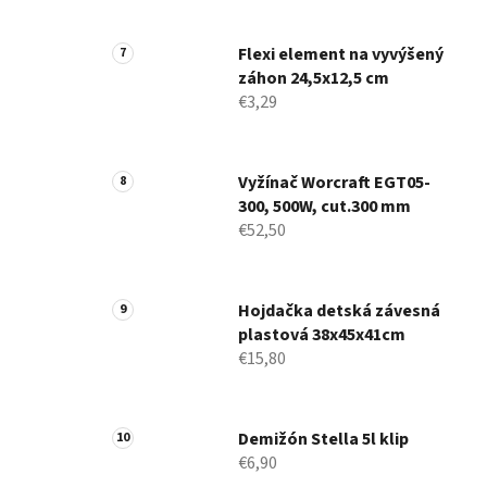
Flexi element na vyvýšený
záhon 24,5x12,5 cm
€3,29
Vyžínač Worcraft EGT05-
300, 500W, cut.300 mm
€52,50
Hojdačka detská závesná
plastová 38x45x41cm
€15,80
Demižón Stella 5l klip
€6,90