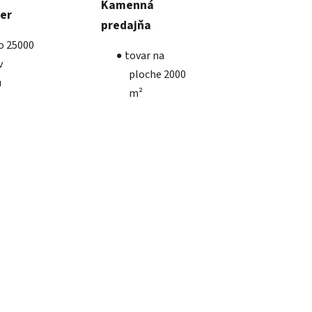
Kamenná
ber
predajňa
ko 25000
tovar na
v
ploche 2000
u
m²