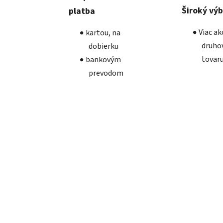
Široký vý
platba
Viac a
kartou, na
druho
dobierku
tovar
bankovým
prevodom