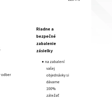
Riadne a
bezpečné
zabalenie
é
zásielky
na zabalení
vašej
 odber
objednávky si
dávame
100%
záležať