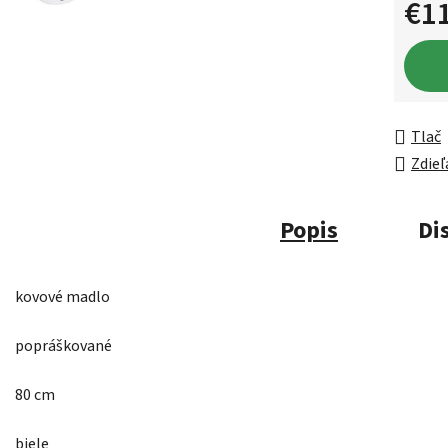
€1
Jednot
Tlač
Zdieľ
Popis
Di
kovové madlo
popráškované
80 cm
biele