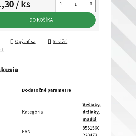
1,30
/ ks
ková cena:
DO KOŠÍKA
Opýtať sa
Strážiť
ať
skusia
Dodatočné parametre
Vešiaky,
Kategória
držiaky,
madlá
8551560
EAN
220473