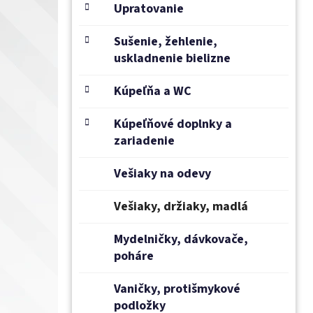
e
Upratovanie
l
Sušenie, žehlenie,
uskladnenie bielizne
Kúpeľňa a WC
Kúpeľňové doplnky a
zariadenie
Vešiaky na odevy
Vešiaky, držiaky, madlá
Mydelničky, dávkovače,
poháre
Vaničky, protišmykové
podložky