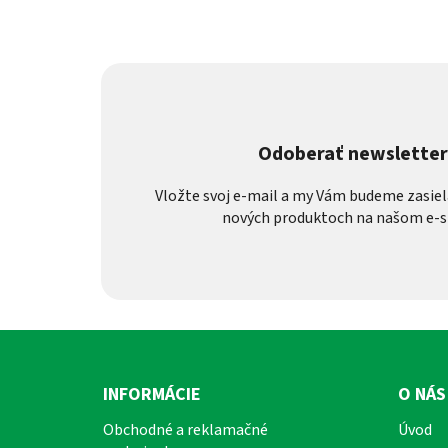
Odoberať newslette
Vložte svoj e-mail a my Vám budeme zasiel
nových produktoch na našom e-s
Z
á
INFORMÁCIE
O NÁS
p
Obchodné a reklamačné
Úvod
ä