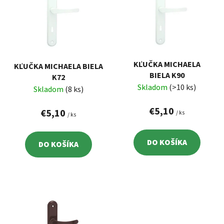
p
r
i
o
s
d
p
u
r
k
KĽUČKA MICHAELA
KĽUČKA MICHAELA BIELA
o
t
BIELA K90
K72
d
o
Skladom
(>10 ks)
Skladom
(8 ks)
u
v
k
€5,10
€5,10
/ ks
/ ks
t
o
DO KOŠÍKA
DO KOŠÍKA
v