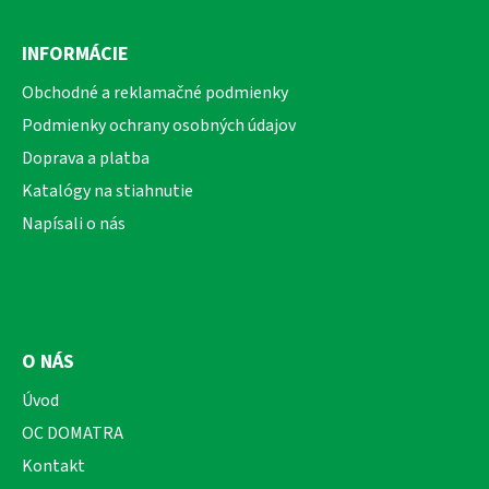
Z
á
INFORMÁCIE
p
ä
Obchodné a reklamačné podmienky
t
Podmienky ochrany osobných údajov
i
Doprava a platba
e
Katalógy na stiahnutie
Napísali o nás
O NÁS
Úvod
OC DOMATRA
Kontakt