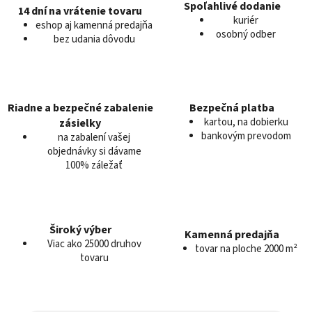
d
Spoľahlivé dodanie
14 dní na vrátenie tovaru
a
kuriér
eshop aj kamenná predajňa
c
osobný odber
bez udania dôvodu
i
e
p
r
v
Riadne a bezpečné zabalenie
Bezpečná platba
k
kartou, na dobierku
zásielky
y
bankovým prevodom
na zabalení vašej
v
objednávky si dávame
100% záležať
ý
p
i
s
u
Široký výber
Kamenná predajňa
Viac ako 25000 druhov
tovar na ploche 2000 m²
tovaru