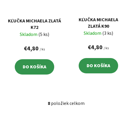
KĽUČKA MICHAELA
KĽUČKA MICHAELA ZLATÁ
ZLATÁ K90
K72
Skladom
(3 ks)
Skladom
(5 ks)
€4,80
€4,80
/ ks
/ ks
DO KOŠÍKA
DO KOŠÍKA
8
položiek celkom
O
v
l
á