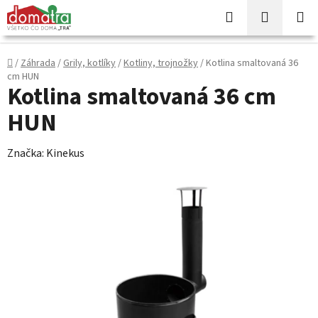
Prejsť
Hľadať
NÁKUP
na
KOŠÍK
obsah
Domov
/
Záhrada
/
Grily, kotlíky
/
Kotliny, trojnožky
/
Kotlina smaltovaná 36
cm HUN
Kotlina smaltovaná 36 cm
HUN
Značka:
Kinekus