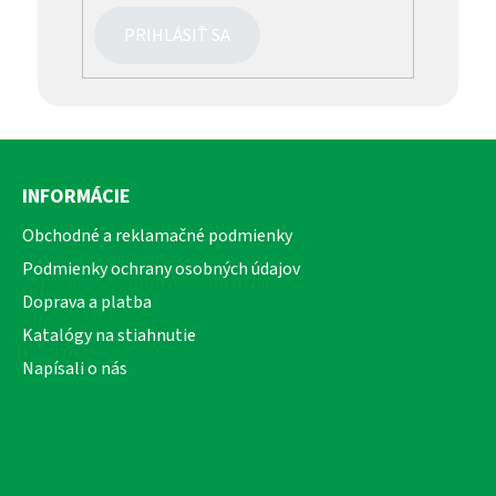
PRIHLÁSIŤ SA
Z
á
INFORMÁCIE
p
ä
Obchodné a reklamačné podmienky
t
Podmienky ochrany osobných údajov
i
Doprava a platba
e
Katalógy na stiahnutie
Napísali o nás