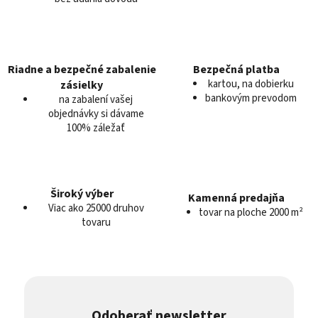
i
e
p
r
v
Riadne a bezpečné zabalenie
Bezpečná platba
k
kartou, na dobierku
zásielky
y
bankovým prevodom
na zabalení vašej
v
objednávky si dávame
100% záležať
ý
p
i
s
u
Široký výber
Kamenná predajňa
Viac ako 25000 druhov
tovar na ploche 2000 m²
tovaru
Odoberať newsletter