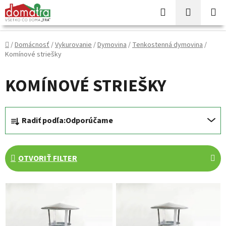
Prejsť
Hľadať
NÁKUP
na
KOŠÍK
obsah
Domov
/
Domácnosť
/
Vykurovanie
/
Dymovina
/
Tenkostenná dymovina
/
Komínové striešky
KOMÍNOVÉ STRIEŠKY
R
Radiť podľa:
Odporúčame
a
d
e
OTVORIŤ FILTER
n
i
V
e
ý
p
p
r