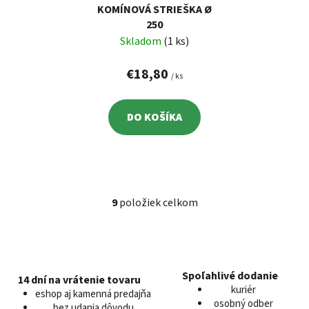
KOMÍNOVÁ STRIEŠKA Ø
250
Skladom
(1 ks)
€18,80
/ ks
DO KOŠÍKA
9
položiek celkom
O
v
l
á
d
Spoľahlivé dodanie
14 dní na vrátenie tovaru
a
kuriér
eshop aj kamenná predajňa
c
osobný odber
bez udania dôvodu