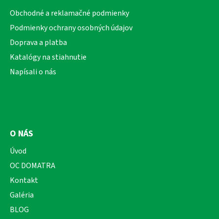
p
ä
Obchodné a reklamačné podmienky
t
Podmienky ochrany osobných údajov
i
Doprava a platba
e
Katalógy na stiahnutie
Napísali o nás
O NÁS
Úvod
OC DOMATRA
Kontakt
Galéria
BLOG