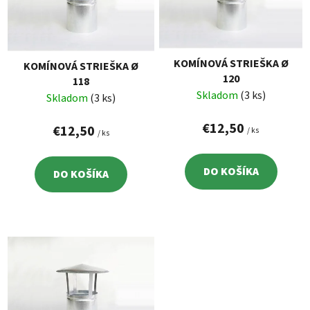
i
o
s
d
p
u
r
k
KOMÍNOVÁ STRIEŠKA Ø
KOMÍNOVÁ STRIEŠKA Ø
o
t
120
118
d
o
Skladom
(3 ks)
Skladom
(3 ks)
u
v
k
€12,50
€12,50
/ ks
/ ks
t
o
DO KOŠÍKA
DO KOŠÍKA
v