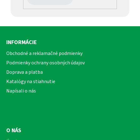
Z
á
INFORMÁCIE
p
ä
Obchodné a reklamačné podmienky
t
Podmienky ochrany osobných údajov
i
Doprava a platba
e
Katalógy na stiahnutie
Napísali o nás
O NÁS