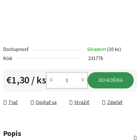
Dostupnosť
Skladom
(10 ks)
Kód:
231776
€1,30
/ ks
DO KOŠÍKA
Jednotková cena:
Tlač
Opýtať sa
Strážiť
Zdieľať
Popis