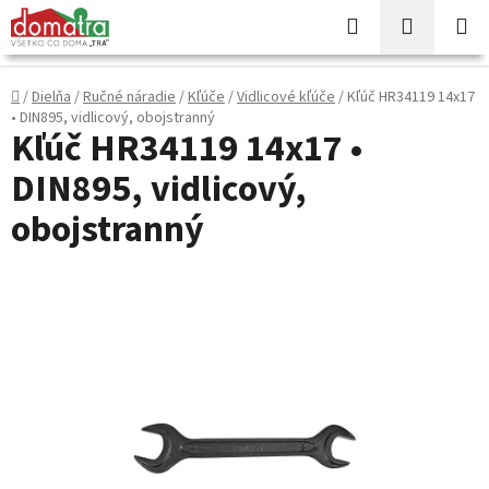
Prejsť
Hľadať
NÁKUP
na
KOŠÍK
obsah
Domov
/
Dielňa
/
Ručné náradie
/
Kľúče
/
Vidlicové kľúče
/
Kľúč HR34119 14x17
• DIN895, vidlicový, obojstranný
Kľúč HR34119 14x17 •
DIN895, vidlicový,
obojstranný