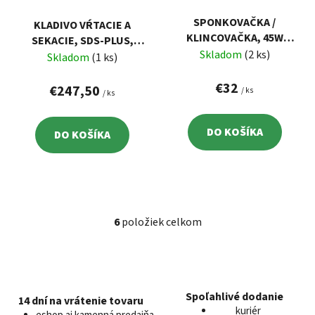
SPONKOVAČKA /
KLADIVO VŔTACIE A
KLINCOVAČKA, 45W
SEKACIE, SDS-PLUS,
EXTOL 420101
Skladom
(2 ks)
PRÍKON 1020W, 7J,
Skladom
(1 ks)
ANTIVIBRAČNÁ
€32
RUKOVÄŤ, EXTOL
€247,50
/ ks
/ ks
INDUSTRIAL
DO KOŠÍKA
DO KOŠÍKA
6
položiek celkom
O
v
l
á
d
Spoľahlivé dodanie
14 dní na vrátenie tovaru
a
kuriér