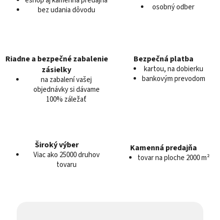
eshop aj kamenná predajňa
c
osobný odber
bez udania dôvodu
i
e
p
r
v
Riadne a bezpečné zabalenie
Bezpečná platba
k
kartou, na dobierku
zásielky
y
bankovým prevodom
na zabalení vašej
v
objednávky si dávame
100% záležať
ý
p
i
s
u
Široký výber
Kamenná predajňa
Viac ako 25000 druhov
tovar na ploche 2000 m²
tovaru