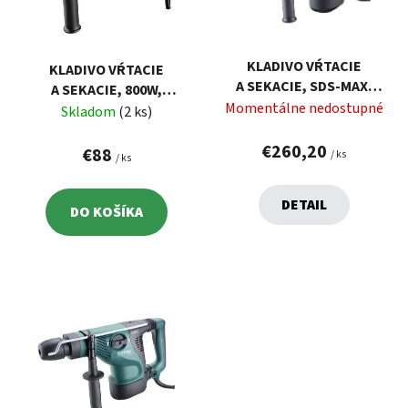
s
d
p
u
r
k
KLADIVO VŔTACIE
KLADIVO VŔTACIE
o
t
A SEKACIE, SDS-MAX,
A SEKACIE, 800W,
d
o
1100W, ENERGIA ÚDERU
Momentálne nedostupné
ENERGIA ÚDERU 2,5J,
Skladom
(2 ks)
u
9J, ANTIVIBRAČNÁ
v
KUFOR EXTOL 401223
k
RUKOVÄŤ EXTOL
€260,20
€88
/ ks
/ ks
8790100
t
o
DETAIL
DO KOŠÍKA
v