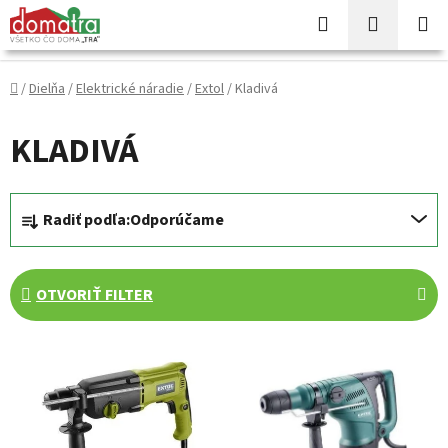
Prejsť
Hľadať
NÁKUP
na
KOŠÍK
obsah
Domov
/
Dielňa
/
Elektrické náradie
/
Extol
/
Kladivá
KLADIVÁ
R
Radiť podľa:
Odporúčame
a
d
e
OTVORIŤ FILTER
n
i
V
e
ý
p
p
r
i
o