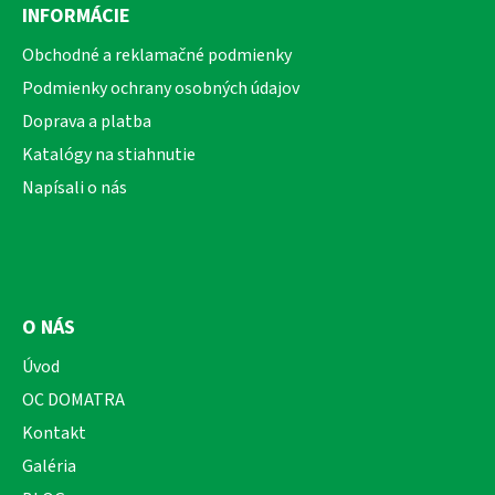
á
INFORMÁCIE
p
ä
Obchodné a reklamačné podmienky
t
Podmienky ochrany osobných údajov
i
Doprava a platba
e
Katalógy na stiahnutie
Napísali o nás
O NÁS
Úvod
OC DOMATRA
Kontakt
Galéria