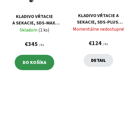
KLADIVO VŔTACIE A
KLADIVO VŔTACIE
SEKACIE, SDS-PLUS,
A SEKACIE, SDS-MAX,
1050W, ENERGIA ÚDERU
Momentálne nedostupné
1350W, ENERGIA ÚDERU
Skladom
(1 ks)
3,4J EXTOL 8890250
14J, ANTIVIBRAČNÁ
€124
RUKOVÄŤ EXTOL 8790101
€345
/ ks
/ ks
DETAIL
DO KOŠÍKA