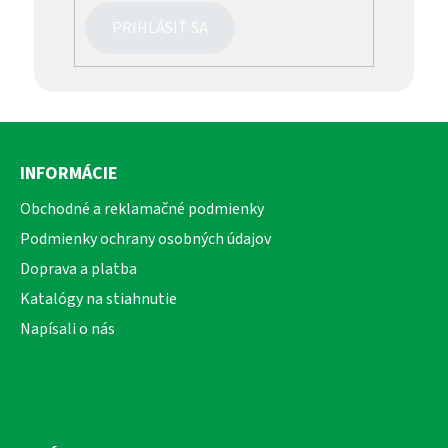
PRIHLÁSIŤ SA
Z
á
INFORMÁCIE
p
ä
Obchodné a reklamačné podmienky
t
Podmienky ochrany osobných údajov
i
Doprava a platba
e
Katalógy na stiahnutie
Napísali o nás