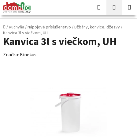
Prejsť
Hľadať
NÁKUP
na
KOŠÍK
obsah
Domov
/
Kuchyňa
/
Nápojové príslušenstvo
/
Džbány, konvice, džezvy
/
Kanvica 3l s viečkom, UH
Kanvica 3l s viečkom, UH
Značka:
Kinekus