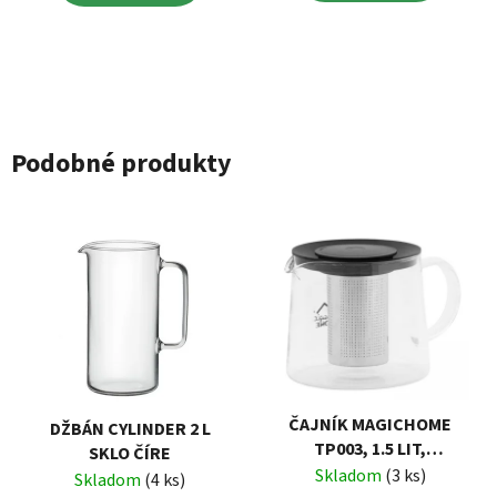
Podobné produkty
ČAJNÍK MAGICHOME
DŽBÁN CYLINDER 2 L
TP003, 1.5 LIT,
SKLO ČÍRE
SKLO/PP/NEREZ
Skladom
(3 ks)
Skladom
(4 ks)