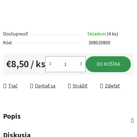
Dostupnosť
Skladom
(4 ks)
Kód:
308020800
€8,50
/ ks
DO KOŠÍKA
Jednotková cena:
Tlač
Opýtať sa
Strážiť
Zdieľať
Popis
Diskusia