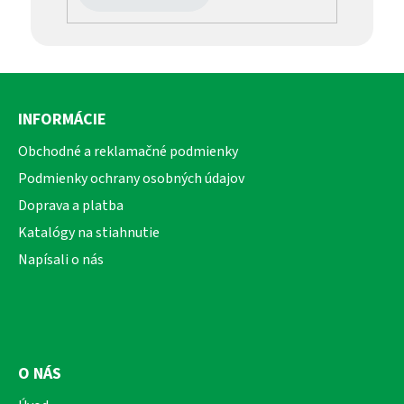
Z
á
INFORMÁCIE
p
ä
Obchodné a reklamačné podmienky
t
Podmienky ochrany osobných údajov
i
Doprava a platba
e
Katalógy na stiahnutie
Napísali o nás
O NÁS