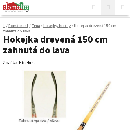
Prejsť
Hľadať
NÁKUP
na
KOŠÍK
obsah
Domov
/
Domácnosť
/
Zima
/
Hokejky, hračky
/
Hokejka drevená 150 cm
zahnutá do ľava
Hokejka drevená 150 cm
zahnutá do ľava
Značka:
Kinekus