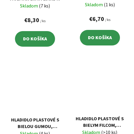
RUKOVÄŤ, 270X130MM,
Skladom
(1 ks)
Skladom
(7 ks)
HR. 3MM
€6,70
€8,30
/ ks
/ ks
DO KOŠÍKA
DO KOŠÍKA
HLADIDLO PLASTOVÉ S
HLADIDLO PLASTOVÉ S
BIELYM FILCOM,
BIELOU GUMOU,
270X130MM, FILC HR.
Skladom
(>10 ks)
270X130MM, GUMA HR.
Skladom
(4 ks)