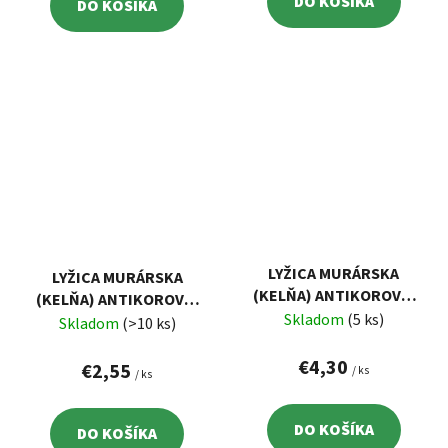
DO KOŠÍKA
DO KOŠÍKA
LYŽICA MURÁRSKA
LYŽICA MURÁRSKA
(KELŇA) ANTIKOROVÁ,
(KELŇA) ANTIKOROVÁ,
160MM, POGUM.
Skladom
(5 ks)
120MM
Skladom
(>10 ks)
RUKOVÄŤ
€4,30
€2,55
/ ks
/ ks
DO KOŠÍKA
DO KOŠÍKA