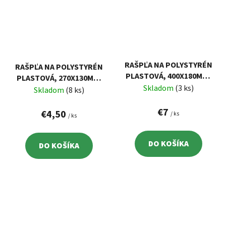
RAŠPĽA NA POLYSTYRÉN
RAŠPĽA NA POLYSTYRÉN
PLASTOVÁ, 400X180MM,
PLASTOVÁ, 270X130MM,
OCEĽOVÝ POZINKOVANÝ
Skladom
(3 ks)
OCEĽOVÝ POZINKOVANÝ
Skladom
(8 ks)
PLECH
PLECH
€7
€4,50
/ ks
/ ks
DO KOŠÍKA
DO KOŠÍKA