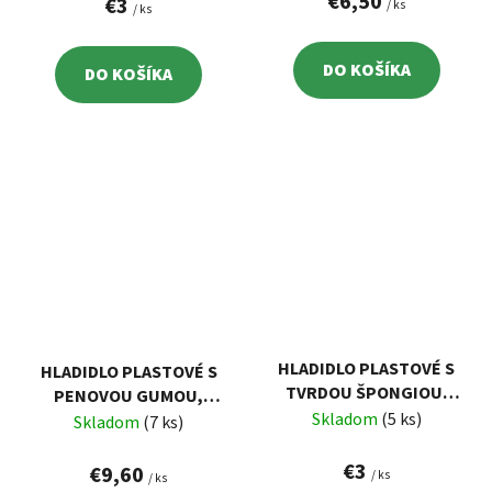
€6,50
€3
/ ks
/ ks
DO KOŠÍKA
DO KOŠÍKA
HLADIDLO PLASTOVÉ S
HLADIDLO PLASTOVÉ S
TVRDOU ŠPONGIOU,
PENOVOU GUMOU,
270X130MM
Skladom
(5 ks)
275X135MM, GUMA HR.
Skladom
(7 ks)
20MM
€3
€9,60
/ ks
/ ks