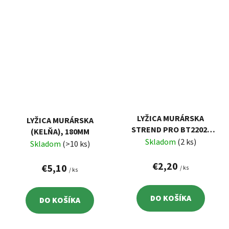
LYŽICA MURÁRSKA
LYŽICA MURÁRSKA
STREND PRO BT2202,
(KELŇA), 180MM
140 MM, INOX, NEREZ,
Skladom
(2 ks)
Skladom
(>10 ks)
MAČACÍ JAZYK
€2,20
€5,10
/ ks
/ ks
DO KOŠÍKA
DO KOŠÍKA