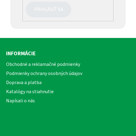
PRIHLÁSIŤ SA
Z
á
INFORMÁCIE
p
ä
Obchodné a reklamačné podmienky
t
Podmienky ochrany osobných údajov
i
Doprava a platba
e
Katalógy na stiahnutie
Napísali o nás