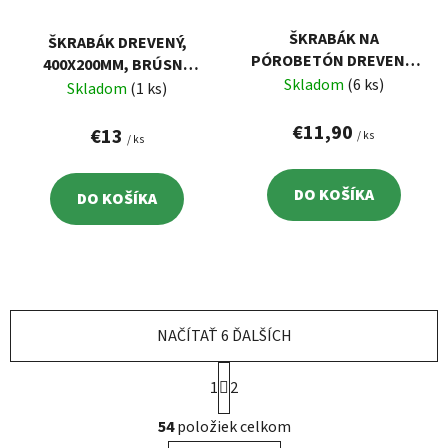
ŠKRABÁK NA
ŠKRABÁK DREVENÝ,
PÓROBETÓN DREVENÝ,
400X200MM, BRÚSNE
460X100MM, 10
Skladom
(6 ks)
PLÁTNO P16
Skladom
(1 ks)
PÍLOVÝCH LISTOV
€11,90
€13
/ ks
/ ks
DO KOŠÍKA
DO KOŠÍKA
NAČÍTAŤ 6 ĎALŠÍCH
S
1
t
2
r
O
á
54
položiek celkom
v
n