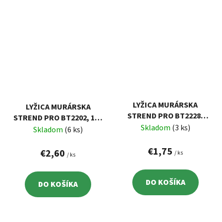
LYŽICA MURÁRSKA
LYŽICA MURÁRSKA
STREND PRO BT2228,
STREND PRO BT2202, 160
10X185 MM, ŠKÁROVACIA
Skladom
(3 ks)
MM, INOX, NEREZ,
Skladom
(6 ks)
MAČACÍ JAZYK
€1,75
€2,60
/ ks
/ ks
DO KOŠÍKA
DO KOŠÍKA