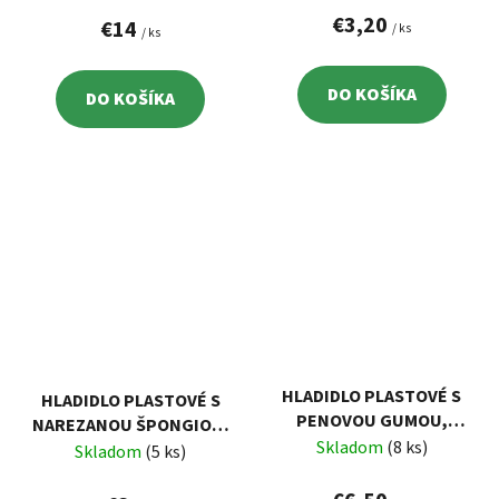
€3,20
€14
/ ks
/ ks
DO KOŠÍKA
DO KOŠÍKA
HLADIDLO PLASTOVÉ S
HLADIDLO PLASTOVÉ S
PENOVOU GUMOU,
NAREZANOU ŠPONGIOU,
270X130MM, GUMA HR.
Skladom
(8 ks)
270X130MM
Skladom
(5 ks)
18MM