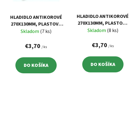
HLADIDLO ANTIKOROVÉ
HLADIDLO ANTIKOROVÉ
270X130MM, PLASTOVÁ
270X130MM, PLASTOVÁ
RUKOVÄŤ, ZUBY 4X4MM
Skladom
(8 ks)
RUKOVÄŤ, ZUBY
Skladom
(7 ks)
12X12MM
€3,70
€3,70
/ ks
/ ks
DO KOŠÍKA
DO KOŠÍKA