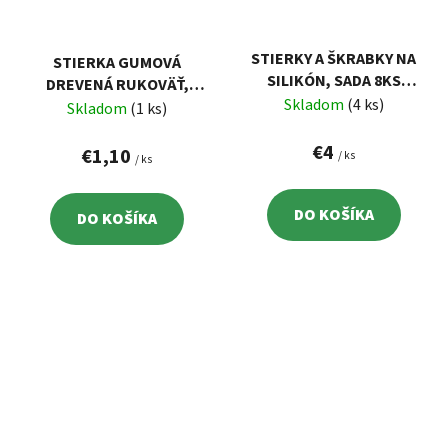
STIERKY A ŠKRABKY NA
STIERKA GUMOVÁ
SILIKÓN, SADA 8KS
DREVENÁ RUKOVÄŤ,
EXTOL 945190
Skladom
(4 ks)
250MM
Skladom
(1 ks)
€4
€1,10
/ ks
/ ks
DO KOŠÍKA
DO KOŠÍKA