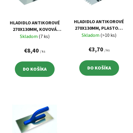
s
d
p
u
r
k
HLADIDLO ANTIKOROVÉ
HLADIDLO ANTIKOROVÉ
o
t
270X130MM, PLASTOVÁ
270X130MM, KOVOVÁ
d
o
RUKOVÄŤ, ZUBY
Skladom
(>10 ks)
POGUMOVANÁ RUKOVÄŤ,
Skladom
(7 ks)
u
10X10MM
v
HLADKÉ
k
€3,70
€8,40
/ ks
/ ks
t
o
DO KOŠÍKA
DO KOŠÍKA
v