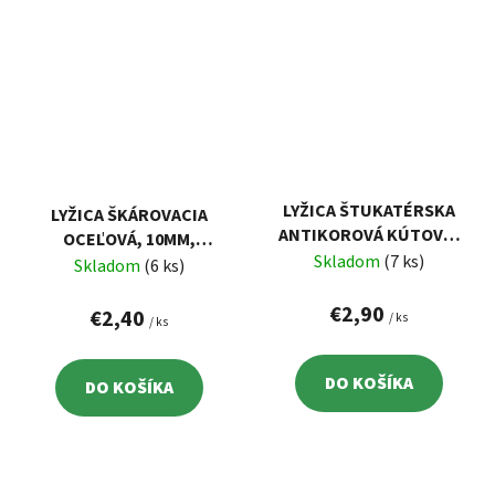
LYŽICA ŠTUKATÉRSKA
LYŽICA ŠKÁROVACIA
ANTIKOROVÁ KÚTOVÁ,
OCEĽOVÁ, 10MM,
60X80MM, HRÚBKA
Skladom
(7 ks)
POGUMOVANÁ RUKOVÄŤ
Skladom
(6 ks)
0,8MM
€2,90
€2,40
/ ks
/ ks
DO KOŠÍKA
DO KOŠÍKA