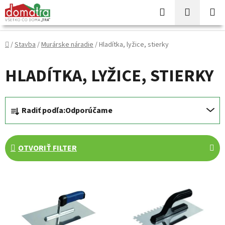
Prejsť
Hľadať
NÁKUP
na
KOŠÍK
obsah
Domov
/
Stavba
/
Murárske náradie
/
Hladítka, lyžice, stierky
HLADÍTKA, LYŽICE, STIERKY
R
Radiť podľa:
Odporúčame
a
d
e
OTVORIŤ FILTER
n
i
V
e
ý
p
p
r
i
o