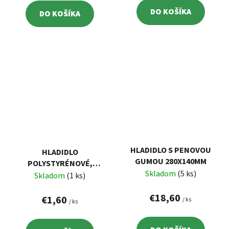
DO KOŠÍKA
DO KOŠÍKA
HLADIDLO S PENOVOU
HLADIDLO
GUMOU 280X140MM
POLYSTYRÉNOVÉ,
Skladom
(5 ks)
270X130MM
Skladom
(1 ks)
€18,60
€1,60
/ ks
/ ks