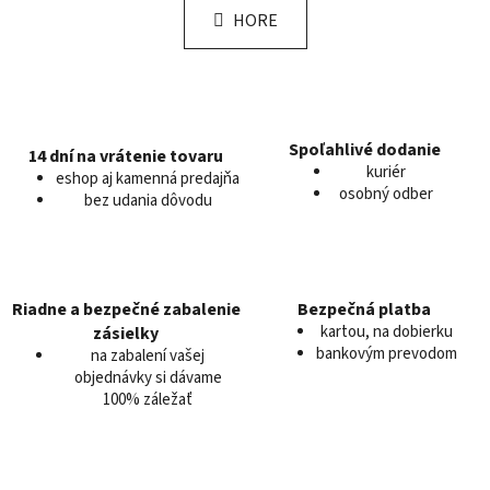
l
k
HORE
á
o
d
v
a
a
c
n
i
i
e
e
Spoľahlivé dodanie
14 dní na vrátenie tovaru
kuriér
p
eshop aj kamenná predajňa
osobný odber
r
bez udania dôvodu
v
k
y
v
Riadne a bezpečné zabalenie
Bezpečná platba
ý
kartou, na dobierku
zásielky
p
bankovým prevodom
na zabalení vašej
i
objednávky si dávame
s
100% záležať
u