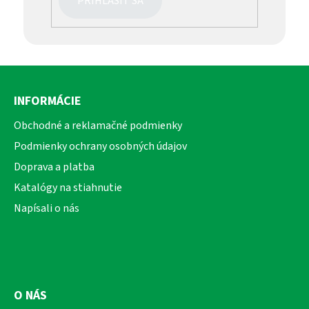
PRIHLÁSIŤ SA
Z
á
INFORMÁCIE
p
ä
Obchodné a reklamačné podmienky
t
Podmienky ochrany osobných údajov
i
Doprava a platba
e
Katalógy na stiahnutie
Napísali o nás
O NÁS