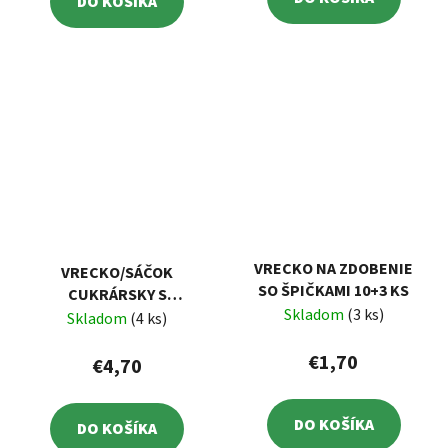
DO KOŠÍKA
VRECKO NA ZDOBENIE
VRECKO/SÁČOK
SO ŠPIČKAMI 10+3 KS
CUKRÁRSKY S
Skladom
(3 ks)
PROTIŠMYKOVÝM
Skladom
(4 ks)
POVRCHOM 5 KS
€1,70
€4,70
DO KOŠÍKA
DO KOŠÍKA