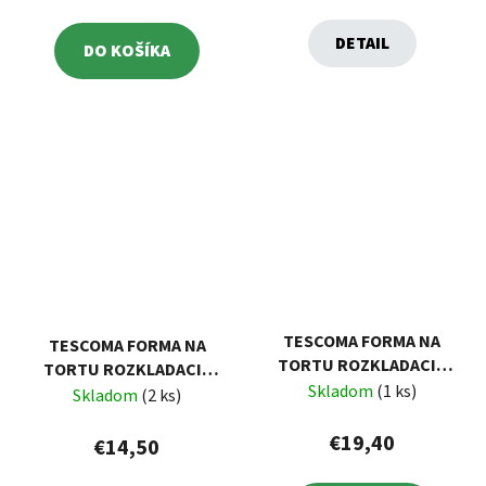
DETAIL
DO KOŠÍKA
TESCOMA FORMA NA
TESCOMA FORMA NA
TORTU ROZKLADACIA
TORTU ROZKLADACIA
DELÍCIA Ø 20 CM, SO
Skladom
(1 ks)
DELÍCIA Ø 18 CM
Skladom
(2 ks)
ŠIROKÝM DNOM
€19,40
€14,50