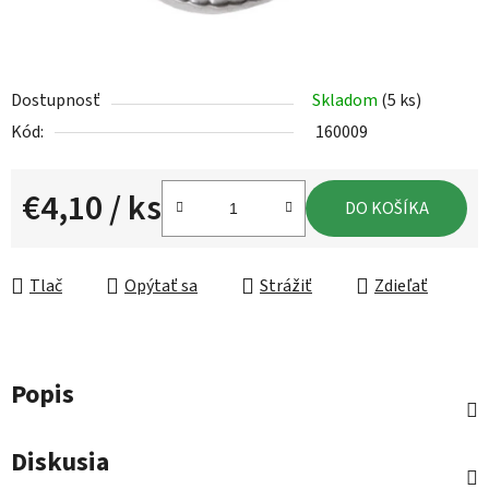
Dostupnosť
Skladom
(5 ks)
Kód:
160009
€4,10
/ ks
DO KOŠÍKA
Jednotková cena:
Tlač
Opýtať sa
Strážiť
Zdieľať
Popis
Diskusia