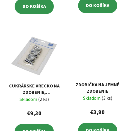
DO KOŠÍKA
DO KOŠÍKA
ZDOBIČKA NA JEMNÉ
CUKRÁRSKE VRECKO NA
ZDOBENIE
ZDOBENIE,
Skladom
(3 ks)
POGUMOVANÉ, 7
Skladom
(2 ks)
ŠPIČIEK
€3,90
€9,30
DO KOŠÍKA