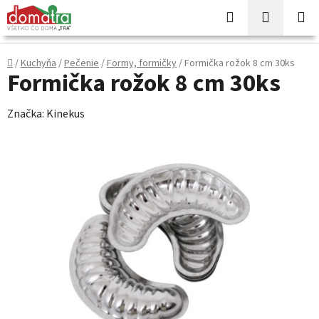
Prejsť
Hľadať
NÁKUP
na
KOŠÍK
obsah
Domov
/
Kuchyňa
/
Pečenie
/
Formy, formičky
/
Formička rožok 8 cm 30ks
Formička rožok 8 cm 30ks
Značka:
Kinekus