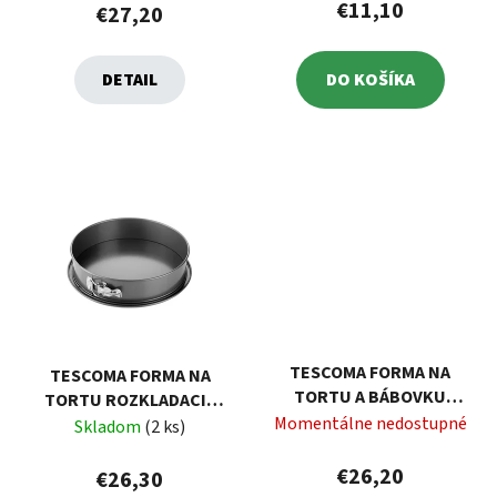
€11,10
€27,20
DETAIL
DO KOŠÍKA
TESCOMA FORMA NA
TESCOMA FORMA NA
TORTU A BÁBOVKU
TORTU ROZKLADACIA
ROZKLADACIA DELÍCIA Ø
Momentálne nedostupné
DELÍCIA Ø 28 CM, SO
Skladom
(2 ks)
24 CM
ŠIROKÝM DNOM
€26,20
€26,30