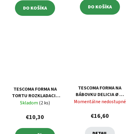
DO KOŠÍKA
DO KOŠÍKA
TESCOMA FORMA NA
TESCOMA FORMA NA
BÁBOVKU DELICIA Ø 22
TORTU ROZKLADACIA
CM
Momentálne nedostupné
DELÍCIA Ø 12 CM
Skladom
(2 ks)
€16,60
€10,30
DETAIL