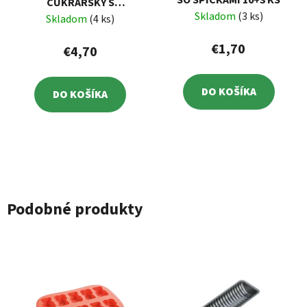
CUKRÁRSKY S
Skladom
(3 ks)
PROTIŠMYKOVÝM
Skladom
(4 ks)
POVRCHOM 5 KS
€1,70
€4,70
DO KOŠÍKA
DO KOŠÍKA
Podobné produkty