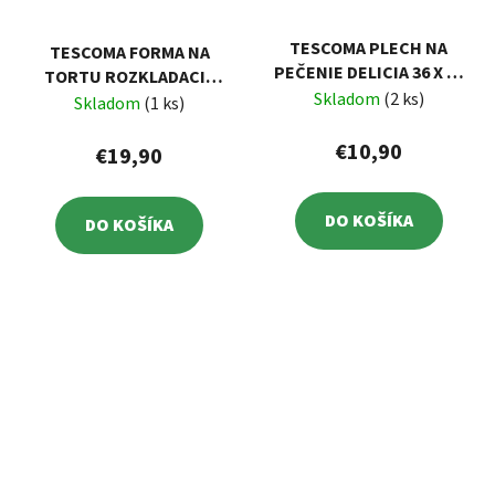
TESCOMA PLECH NA
TESCOMA FORMA NA
PEČENIE DELICIA 36 X 25
TORTU ROZKLADACIA
CM
Skladom
(2 ks)
DELÍCIA Ø 20 CM, SO
Skladom
(1 ks)
SKLENENÝM DNOM
€10,90
€19,90
DO KOŠÍKA
DO KOŠÍKA