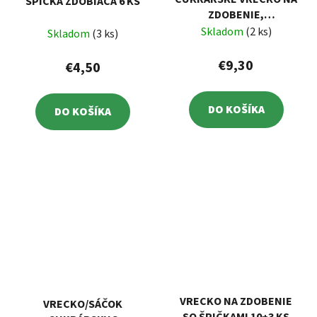
ŠPIČKA ZDOBIACA 6 KS
ZDOBENIE,
POGUMOVANÉ, 7
Skladom
(2 ks)
Skladom
(3 ks)
ŠPIČIEK
€9,30
€4,50
DO KOŠÍKA
DO KOŠÍKA
VRECKO NA ZDOBENIE
VRECKO/SÁČOK
SO ŠPIČKAMI 10+3 KS