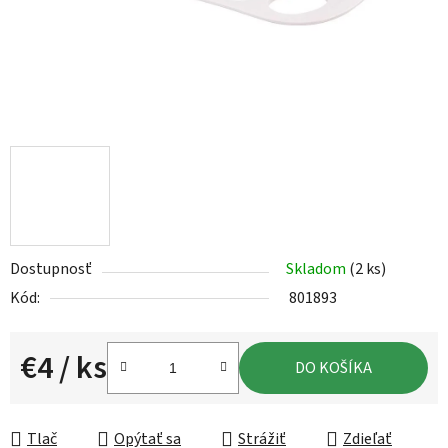
Dostupnosť
Skladom
(2 ks)
Kód:
801893
€4
/ ks
DO KOŠÍKA
Jednotková cena:
Tlač
Opýtať sa
Strážiť
Zdieľať