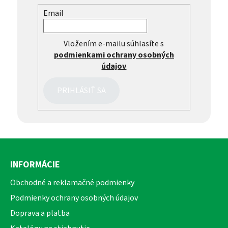
Email
Vložením e-mailu súhlasíte s
podmienkami ochrany osobných
údajov
PRIHLÁSIŤ SA
Z
á
INFORMÁCIE
p
ä
Obchodné a reklamačné podmienky
t
Podmienky ochrany osobných údajov
i
Doprava a platba
e