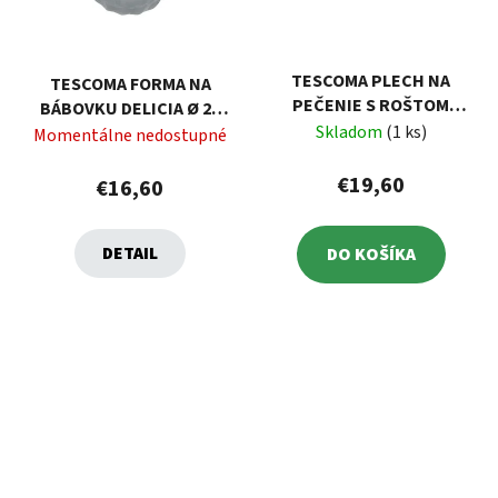
TESCOMA PLECH NA
TESCOMA FORMA NA
PEČENIE S ROŠTOM
BÁBOVKU DELICIA Ø 22
DELÍCIA 24 X 24 CM
Skladom
(1 ks)
CM
Momentálne nedostupné
€19,60
€16,60
DETAIL
DO KOŠÍKA