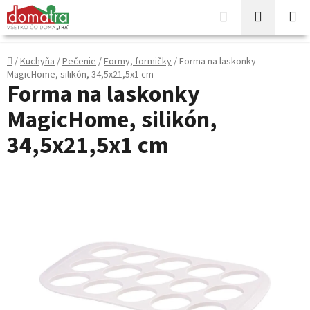
Prejsť
Hľadať
NÁKUP
na
KOŠÍK
obsah
Domov
/
Kuchyňa
/
Pečenie
/
Formy, formičky
/
Forma na laskonky
MagicHome, silikón, 34,5x21,5x1 cm
Forma na laskonky
MagicHome, silikón,
34,5x21,5x1 cm