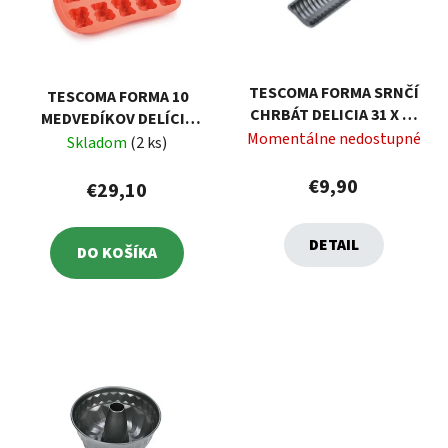
TESCOMA FORMA SRNČÍ
TESCOMA FORMA 10
CHRBÁT DELICIA 31 X 12
MEDVEDÍKOV DELÍCIA
CM
Momentálne nedostupné
SILICONPRIME
Skladom
(2 ks)
€9,90
€29,10
DETAIL
DO KOŠÍKA