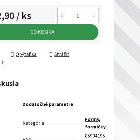
2,90
/ ks
ková cena:
DO KOŠÍKA
Opýtať sa
Strážiť
ať
skusia
Dodatočné parametre
Formy,
Kategória
formičky
85934195
EAN