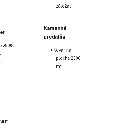
záležať
Kamenná
ber
predajňa
ko 25000
tovar na
v
ploche 2000
u
m²
var