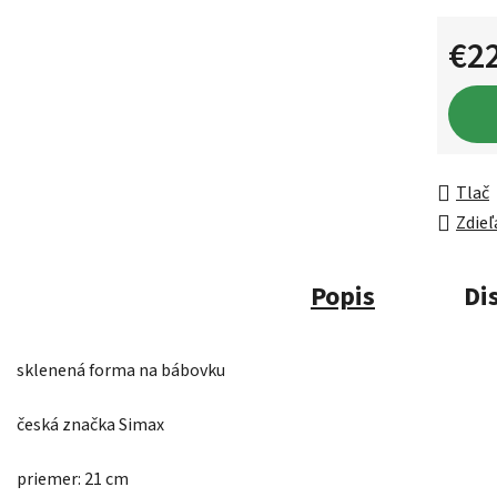
€2
Jednot
Tlač
Zdieľ
Popis
Di
sklenená forma na bábovku
česká značka Simax
priemer: 21 cm