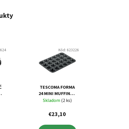
ukty
4624
Kód:
623226
Č
TESCOMA FORMA
OM
24 MINI MUFFINOV
M
DELÍCIA 38 X 26 CM
Skladom
(2 ks)
€23,10