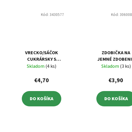
Kód:
3430577
Kód:
30600
VRECKO/SÁČOK
ZDOBIČKA NA
CUKRÁRSKY S
JEMNÉ ZDOBEN
PROTIŠMYKOVÝM
Skladom
(4 ks)
Skladom
(3 ks)
POVRCHOM 5 KS
€4,70
€3,90
DO KOŠÍKA
DO KOŠÍKA