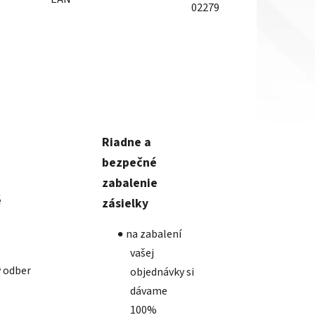
02279
Riadne a
bezpečné
zabalenie
é
zásielky
na zabalení
vašej
 odber
objednávky si
dávame
100%