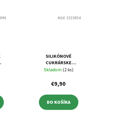
0096
Kód:
3233854
K
SILIKÓNOVÉ
CUKRÁRSKE
Y
VRECKO, 36
Skladom
(2 ks)
ŠPIČIEK
€9,90
DO KOŠÍKA