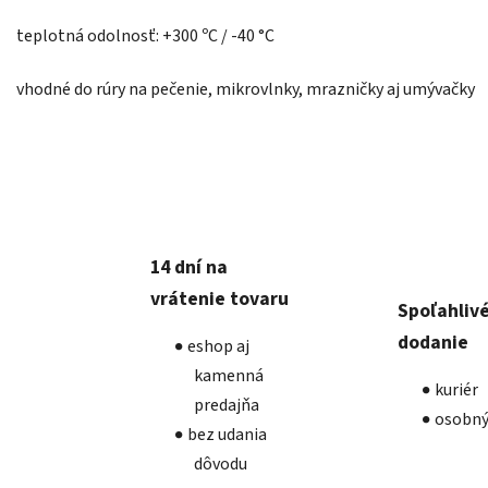
teplotná odolnosť: +300 ºC / -40 °C
vhodné do rúry na pečenie, mikrovlnky, mrazničky aj umývačky
14 dní na
vrátenie tovaru
Spoľahliv
dodanie
eshop aj
kamenná
kuriér
predajňa
osobný
bez udania
dôvodu