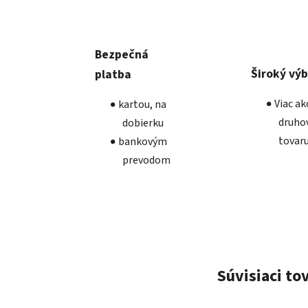
Bezpečná
Široký vý
platba
Viac a
kartou, na
druho
dobierku
tovar
bankovým
prevodom
Súvisiaci to