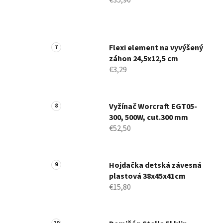
€35,90
Flexi element na vyvýšený
záhon 24,5x12,5 cm
€3,29
Vyžínač Worcraft EGT05-
300, 500W, cut.300 mm
€52,50
Hojdačka detská závesná
plastová 38x45x41cm
€15,80