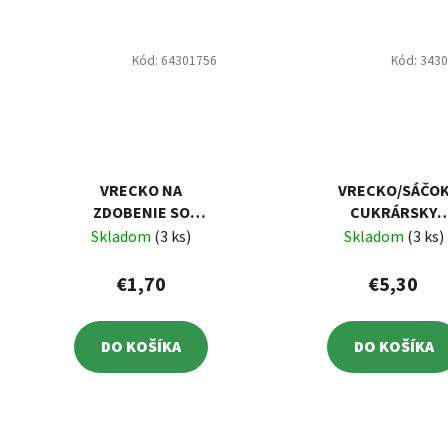
Kód:
64301756
Kód:
343
VRECKO NA
VRECKO/SÁČO
ZDOBENIE SO
CUKRÁRSKY
ŠPIČKAMI 10+3 KS
BAVLNA + ŠPIČK
Skladom
(3 ks)
Skladom
(3 ks)
€1,70
€5,30
DO KOŠÍKA
DO KOŠÍKA