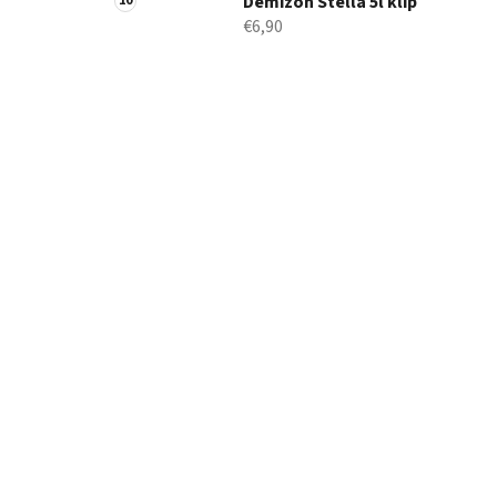
Demižón Stella 5l klip
€6,90