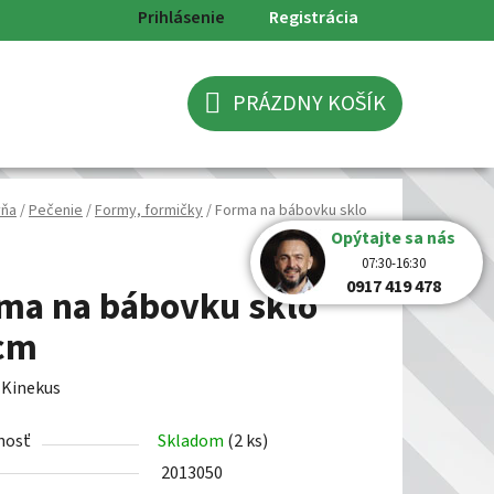
Prihlásenie
Registrácia
PRÁZDNY KOŠÍK
NÁKUPNÝ
KOŠÍK
yňa
/
Pečenie
/
Formy, formičky
/
Forma na bábovku sklo
Opýtajte sa nás
07:30-16:30
0917 419 478
ma na bábovku sklo
cm
:
Kinekus
nosť
Skladom
(2 ks)
2013050