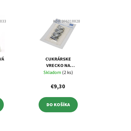
0033
Kód:
306018828
VÁ
CUKRÁRSKE
VRECKO NA
ZDOBENIE,
Skladom
(2 ks)
POGUMOVANÉ, 7
ŠPIČIEK
€9,30
DO KOŠÍKA