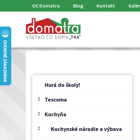
Prejsť
OC Domatra
Blog
Kontakt
Galér
na
obsah
B
K
Preskočiť
a
o
Hurá do školy!
kategórie
t
č
e
Tescoma
n
g
ý
ó
Kuchyňa
p
r
a
i
Kuchynské náradie a výbava
e
n