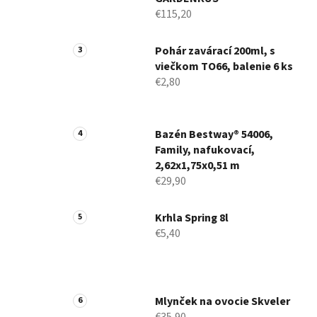
€115,20
Pohár zavárací 200ml, s
viečkom TO66, balenie 6 ks
€2,80
Bazén Bestway® 54006,
Family, nafukovací,
2,62x1,75x0,51 m
€29,90
Krhla Spring 8l
€5,40
Mlynček na ovocie Skveler