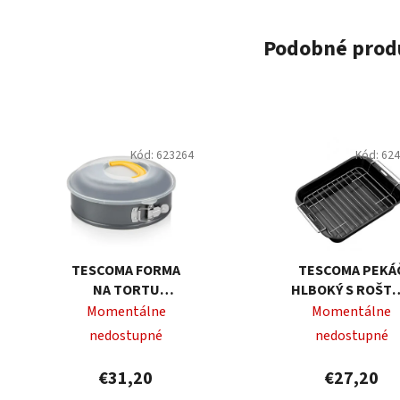
Podobné prod
Kód:
623264
Kód:
62
TESCOMA FORMA
TESCOMA PEKÁ
NA TORTU
HLBOKÝ S ROŠT
ROZKLADACIA
SAPHIR 38X28 C
Momentálne
Momentálne
DELÍCIA Ø 26 CM, S
nedostupné
nedostupné
POKLOPOM
€31,20
€27,20