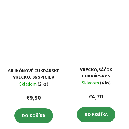
VRECKO/SÁČOK
SILIKÓNOVÉ CUKRÁRSKE
CUKRÁRSKY S
VRECKO, 36 ŠPIČIEK
PROTIŠMYKOVÝM
Skladom
(4 ks)
Skladom
(2 ks)
POVRCHOM 5 KS
€4,70
€9,90
DO KOŠÍKA
DO KOŠÍKA