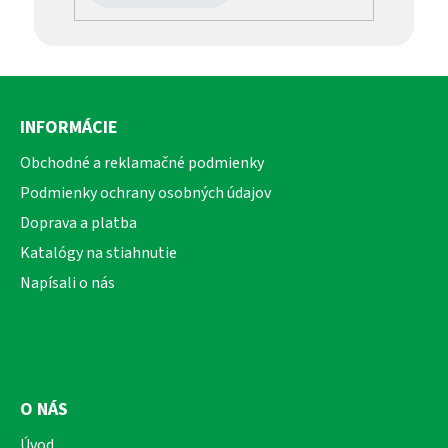
Z
á
INFORMÁCIE
p
ä
Obchodné a reklamačné podmienky
t
Podmienky ochrany osobných údajov
i
Doprava a platba
e
Katalógy na stiahnutie
Napísali o nás
O NÁS
Úvod