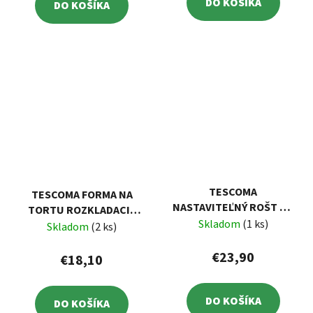
DO KOŠÍKA
DO KOŠÍKA
TESCOMA
TESCOMA FORMA NA
NASTAVITEĽNÝ ROŠT NA
TORTU ROZKLADACIA
PEČENIE GRANDCHEF
Skladom
(1 ks)
DELÍCIA Ø 24 CM
Skladom
(2 ks)
38-56 CM
€23,90
€18,10
DO KOŠÍKA
DO KOŠÍKA