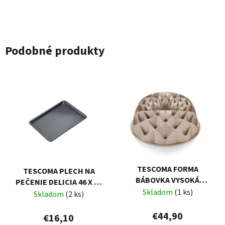
Podobné produkty
TESCOMA FORMA
TESCOMA PLECH NA
BÁBOVKA VYSOKÁ
PEČENIE DELICIA 46 X 30
DELÍCIA Ø 24 CM,
Skladom
(1 ks)
CM
Skladom
(2 ks)
DIAMANT
€44,90
€16,10