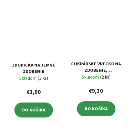
CUKRÁRSKE VRECKO NA
ZDOBIČKA NA JEMNÉ
ZDOBENIE,
ZDOBENIE
POGUMOVANÉ, 7
Skladom
(2 ks)
Skladom
(3 ks)
ŠPIČIEK
€9,30
€3,90
DO KOŠÍKA
DO KOŠÍKA