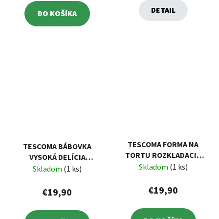
DETAIL
DO KOŠÍKA
TESCOMA FORMA NA
TESCOMA BÁBOVKA
TORTU ROZKLADACIA
VYSOKÁ DELÍCIA
DELÍCIA Ø 20 CM, SO
Skladom
(1 ks)
SILICONPRIME Ø 24 CM,
Skladom
(1 ks)
SKLENENÝM DNOM
ROZETA
€19,90
€19,90