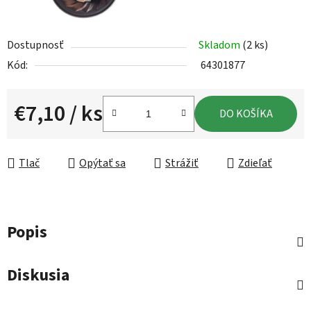
Dostupnosť
Skladom
(2 ks)
Kód:
64301877
€7,10
/ ks
DO KOŠÍKA
Jednotková cena:
Tlač
Opýtať sa
Strážiť
Zdieľať
Popis
Diskusia