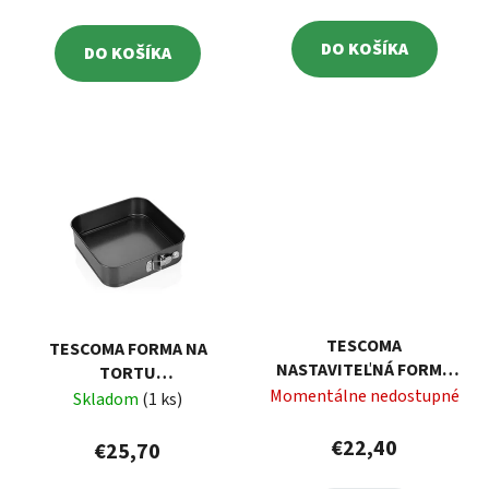
DO KOŠÍKA
DO KOŠÍKA
TESCOMA
TESCOMA FORMA NA
NASTAVITEĽNÁ FORMA
TORTU
NA TORTU
Momentálne nedostupné
ROZKL.ŠTVOR.DELÍCIA24X24CM
Skladom
(1 ks)
OBDĹŽNÍKOVÁ DELÍCIA
€22,40
€25,70