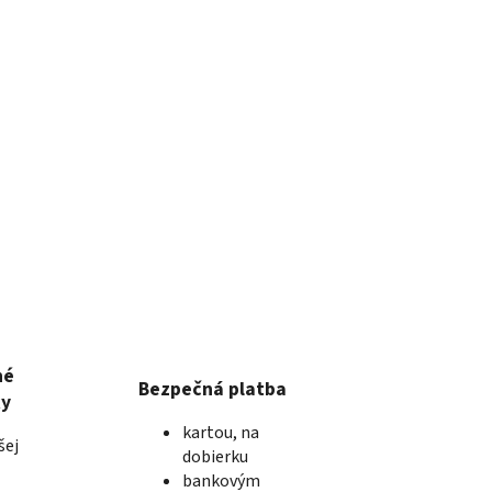
né
Bezpečná platba
ky
kartou, na
šej
dobierku
bankovým