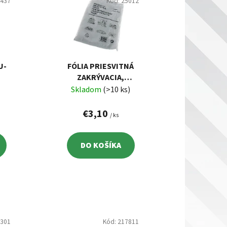
i
0437
Kód:
25012
e
p
r
o
d
U-
FÓLIA PRIESVITNÁ
ZAKRÝVACIA,
u
4X12,5M, HRÚBKA
Skladom
(>10 ks)
k
0,007MM
t
€3,10
/ ks
o
v
DO KOŠÍKA
5301
Kód:
217811