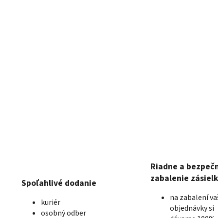
Riadne a bezpeč
zabalenie zásiel
Spoľahlivé dodanie
na zabalení va
kuriér
objednávky si
osobný odber