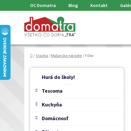
Prejsť
OC Domatra
Blog
Kontakt
Galér
na
obsah
Domov
/
Stavba
/
Maliarske náradie
/
Fólie
B
K
Preskočiť
a
o
Hurá do školy!
kategórie
t
č
e
Tescoma
n
g
ý
ó
Kuchyňa
p
r
a
i
Domácnosť
e
n