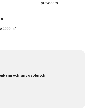
prevodom
ňa
he 2000 m²
enkami ochrany osobných