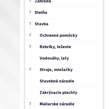
e
Záhrada
l
Dielňa
Stavba
Ochranné pomôcky
Rebríky, lešenie
Vodováhy, laty
Stroje, miešačky
Stavebné náradie
Zakrývacie plachty
Maliarske náradie