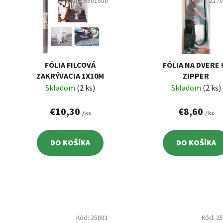
p
Kód:
15901500
Kód:
217
i
s
p
r
o
FÓLIA FILCOVÁ
FÓLIA NA DVERE 
d
ZAKRÝVACIA 1X10M
ZIPPER
Skladom
(2 ks)
Skladom
(2 ks)
u
k
€10,30
€8,60
/ ks
/ ks
t
o
v
DO KOŠÍKA
DO KOŠÍKA
Kód:
25001
Kód:
2