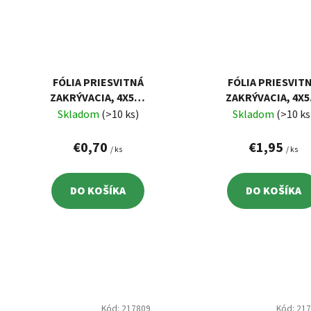
FÓLIA PRIESVITNÁ
FÓLIA PRIESVIT
ZAKRÝVACIA, 4X5M,
ZAKRÝVACIA, 4X5
HRÚBKA 0,007MM
HRÚBKA 0,018M
Skladom
(>10 ks)
Skladom
(>10 ks
€0,70
€1,95
/ ks
/ ks
DO KOŠÍKA
DO KOŠÍKA
Kód:
217809
Kód:
21