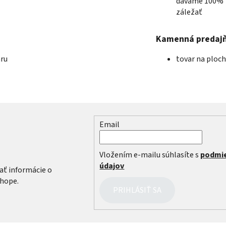
dávame 100%
záležať
Kamenná predaj
aru
tovar na ploc
Email
r
Vložením e-mailu súhlasíte s
podmi
údajov
ať informácie o
hope.
PRIHLÁSIŤ SA