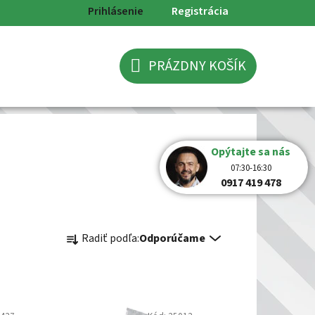
Prihlásenie
Registrácia
PRÁZDNY KOŠÍK
NÁKUPNÝ
KOŠÍK
Opýtajte sa nás
07:30-16:30
0917 419 478
R
Radiť podľa:
Odporúčame
a
d
e
n