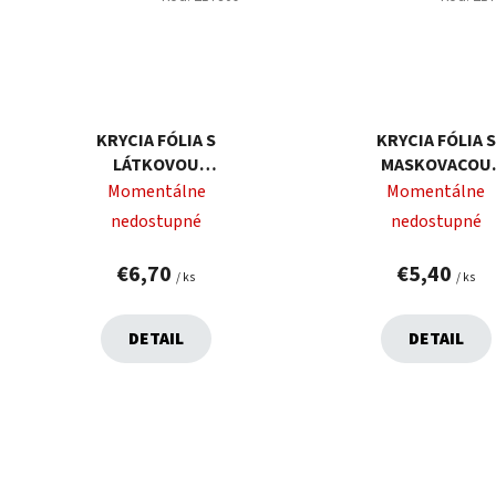
KRYCIA FÓLIA S
KRYCIA FÓLIA S
LÁTKOVOU
MASKOVACOU
PÁSKOU 55CMX35M
PÁSKOU 55CMX3
Momentálne
Momentálne
nedostupné
nedostupné
€6,70
€5,40
/ ks
/ ks
DETAIL
DETAIL
O
v