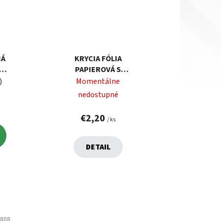
NÁ
KRYCIA FÓLIA
M,
PAPIEROVÁ S
M
MASKOVACOU
)
Momentálne
PÁSKOU 18CMX20M
nedostupné
€2,20
/ ks
DETAIL
7808