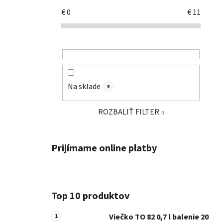
€
0
€
11
Na sklade
5
ROZBALIŤ FILTER
Prijímame online platby
Top 10 produktov
Viečko TO 82 0,7 l balenie 20