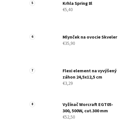
Krhla Spring 8l
€5,40
Mlynček na ovocie Skveler
€35,90
Flexi element na vyvýšený
záhon 24,5x12,5 cm
€3,29
Vyžínač Worcraft EGT05-
300, 500W, cut.300 mm
€52,50