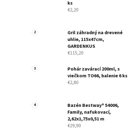
ks
€2,20
Gril záhradný na drevené
uhlie, 115x47cm,
GARDENKUS
€115,20
Pohár zavárací 200ml, s
viečkom TO66, balenie 6 ks
€2,80
Bazén Bestway® 54006,
Family, nafukovací,
2,62x1,75x0,51 m
€29,90