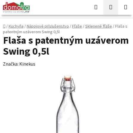
Prejsť
Hľadať
NÁKUP
na
KOŠÍK
obsah
Domov
/
Kuchyňa
/
Nápojové príslušenstvo
/
Fľaše
/
Sklenené fľaše
/
Flaša s
patentným uzáverom Swing 0,5l
Flaša s patentným uzáverom
Swing 0,5l
Značka:
Kinekus