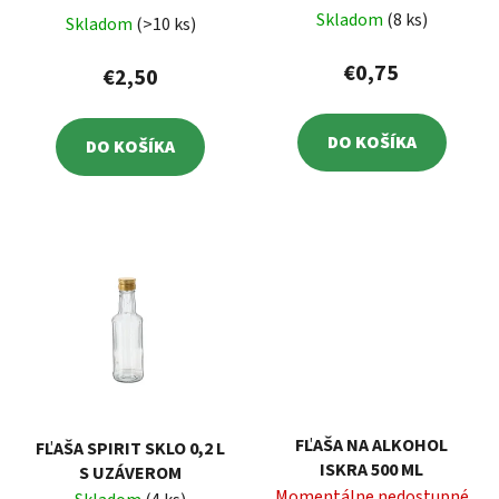
Skladom
(8 ks)
Skladom
(>10 ks)
€0,75
€2,50
DO KOŠÍKA
DO KOŠÍKA
FĽAŠA NA ALKOHOL
FĽAŠA SPIRIT SKLO 0,2 L
ISKRA 500 ML
S UZÁVEROM
Momentálne nedostupné