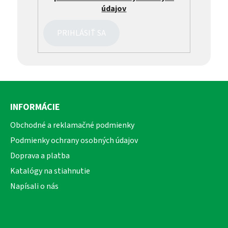
údajov
PRIHLÁSIŤ SA
Z
á
INFORMÁCIE
p
ä
Obchodné a reklamačné podmienky
t
Podmienky ochrany osobných údajov
i
Doprava a platba
e
Katalógy na stiahnutie
Napísali o nás