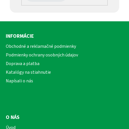
Z
á
INFORMÁCIE
p
ä
Obchodné a reklamačné podmienky
t
Podmienky ochrany osobných údajov
i
Doprava a platba
e
Katalógy na stiahnutie
Napísali o nás
O NÁS
Úvod