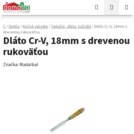
Prejsť
Hľadať
NÁKUP
na
KOŠÍK
obsah
Domov
/
Dielňa
/
Ručné náradie
/
Sekáče, dláta, páčidlá
/
Dláto Cr-V, 18mm s
drevenou rukoväťou
Dláto Cr-V, 18mm s drevenou
rukoväťou
Značka:
Madalbal