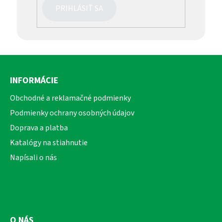
PRIHLÁSIŤ SA
Z
á
INFORMÁCIE
p
ä
Obchodné a reklamačné podmienky
t
Podmienky ochrany osobných údajov
i
Doprava a platba
e
Katalógy na stiahnutie
Napísali o nás
O NÁS