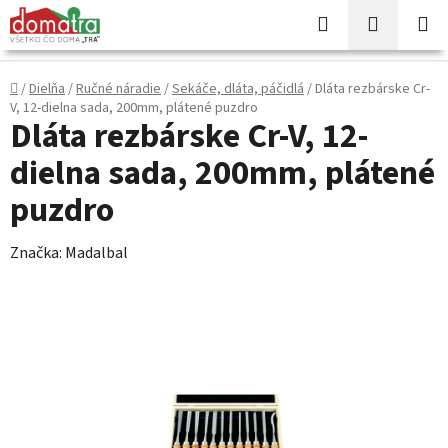
Prejsť
Hľadať
NÁKUP
na
KOŠÍK
obsah
Domov
/
Dielňa
/
Ručné náradie
/
Sekáče, dláta, páčidlá
/
Dláta rezbárske Cr-
V, 12-dielna sada, 200mm, plátené puzdro
Dláta rezbárske Cr-V, 12-
dielna sada, 200mm, plátené
puzdro
Značka:
Madalbal