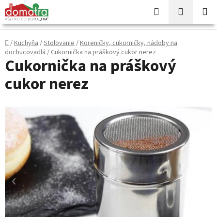
Prejsť
Hľadať
NÁKUP
na
KOŠÍK
obsah
Domov
/
Kuchyňa
/
Stolovanie
/
Koreničky, cukorničky, nádoby na
dochucovadlá
/
Cukornička na práškový cukor nerez
Cukornička na práškový
cukor nerez