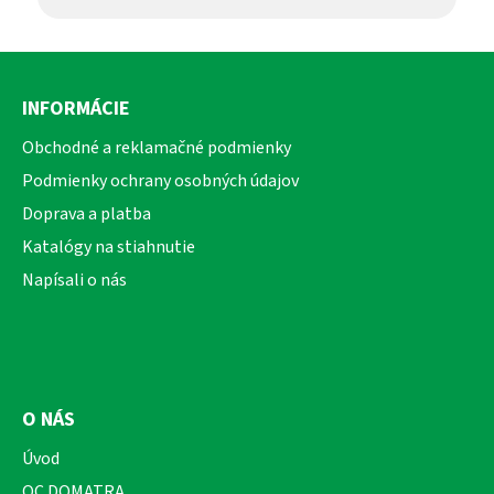
Z
á
INFORMÁCIE
p
ä
Obchodné a reklamačné podmienky
t
Podmienky ochrany osobných údajov
i
Doprava a platba
e
Katalógy na stiahnutie
Napísali o nás
O NÁS
Úvod
OC DOMATRA