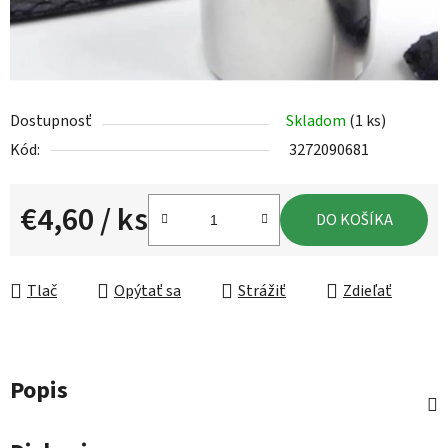
Dostupnosť
Skladom
(1 ks)
Kód:
3272090681
€4,60
/ ks
DO KOŠÍKA
Jednotková cena:
Tlač
Opýtať sa
Strážiť
Zdieľať
Popis