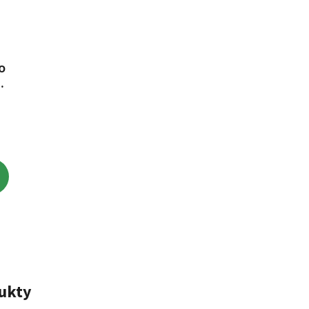
O
ukty