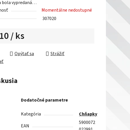
a bola vypredaná…
nosť
Momentálne nedostupné
307020
,10
/ ks
ková cena:
Opýtať sa
Strážiť
ať
skusia
Dodatočné parametre
Kategória
Chňapky
5900072
EAN
022991