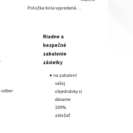
Položka bola vypredaná…
Riadne a
bezpečné
zabalenie
é
zásielky
na zabalení
vašej
 odber
objednávky si
dávame
100%
záležať