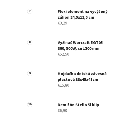
Flexi element na vyvýšený
záhon 24,5x12,5 cm
€3,29
Vyžínač Worcraft EGT05-
300, 500W, cut.300 mm
€52,50
Hojdačka detská závesná
plastová 38x45x41cm
€15,80
Demižón Stella 5l klip
€6,90