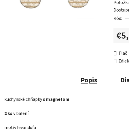
Položk
Dostup
Kód:
€5
Jednot
Tlač
Zdieľ
Popis
Di
kuchynské chňapky
s magnetom
2 ks
v balení
motív levanduľa