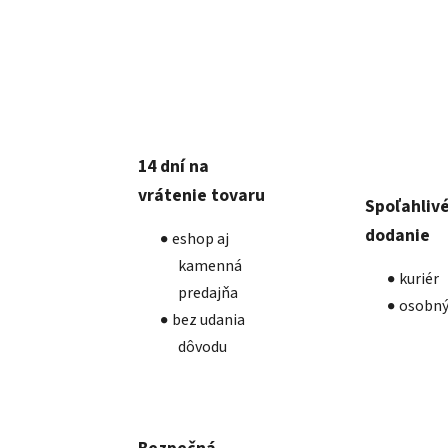
14 dní na
vrátenie tovaru
Spoľahliv
dodanie
eshop aj
kamenná
kuriér
predajňa
osobný
bez udania
dôvodu