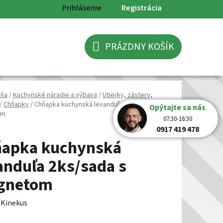
Prihlásenie
Registrácia
PRÁZDNY KOŠÍK
NÁKUPNÝ
KOŠÍK
yňa
/
Kuchynské náradie a výbava
/
Utierky, zástery,
/
Chňapky
/
Chňapka kuchynská levanduľa 2ks/sada s
Opýtajte sa nás
om
07:30-16:30
0917 419 478
apka kuchynská
anduľa 2ks/sada s
gnetom
:
Kinekus