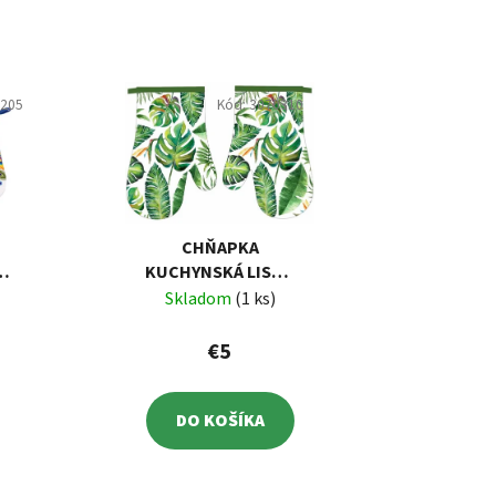
0205
Kód:
3070310
CHŇAPKA
KUCHYNSKÁ LISTY,
 S
S MAGNETOM, 2 KS
Skladom
(1 ks)
S
€5
DO KOŠÍKA