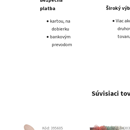
Bezpečná
Široký vý
platba
Viac a
kartou, na
druho
dobierku
tovar
bankovým
prevodom
Súvisiaci to
Kód:
395605
Kód:
6430