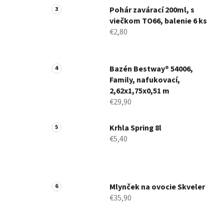
Pohár zavárací 200ml, s
viečkom TO66, balenie 6 ks
€2,80
Bazén Bestway® 54006,
Family, nafukovací,
2,62x1,75x0,51 m
€29,90
Krhla Spring 8l
€5,40
Mlynček na ovocie Skveler
€35,90