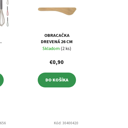
OBRACAČKA
ÓN
DREVENÁ 26 CM
Skladom
(2 ks)
€0,90
DO KOŠÍKA
5656
Kód:
30400420