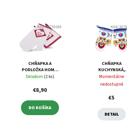
Kód:
28730266
Kód:
307
CHŇAPKA A
CHŇAPKA
PODLOŽKA HOME,
KUCHYNSKÁ,
ČERVENÁ, MIX
MOTÍV FOLKLÓR,
Skladom
(2 ks)
Momentálne
DIZAJNOV
MAGNETOM, 2 K
nedostupné
€8,90
€5
DO KOŠÍKA
DETAIL