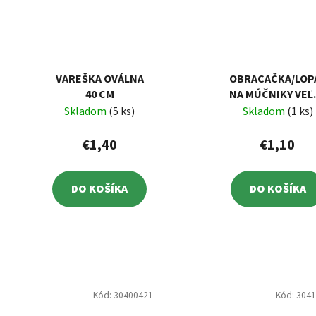
VAREŠKA OVÁLNA
OBRACAČKA/LOP
40 CM
NA MÚČNIKY VEĽ
DREV.
Skladom
(5 ks)
Skladom
(1 ks)
€1,40
€1,10
DO KOŠÍKA
DO KOŠÍKA
Kód:
30400421
Kód:
304