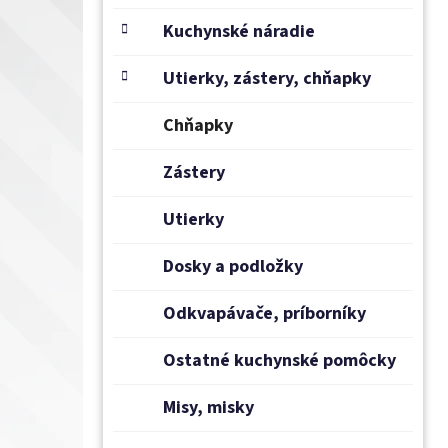
n
e
Kuchynské náradie
l
Utierky, zástery, chňapky
Chňapky
Zástery
Utierky
Dosky a podložky
Odkvapávače, príborníky
Ostatné kuchynské pomôcky
Misy, misky