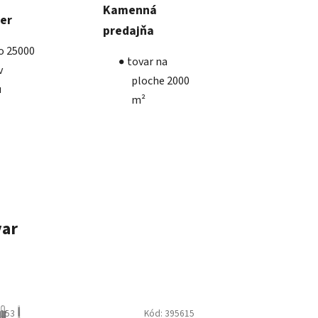
Kamenná
ber
predajňa
ko 25000
tovar na
v
ploche 2000
u
m²
var
3153
Kód:
395615