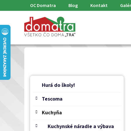
Prejsť
OC Domatra
Blog
Kontakt
Galér
na
obsah
B
K
Preskočiť
a
o
Hurá do školy!
kategórie
t
č
e
Tescoma
n
g
ý
ó
Kuchyňa
p
r
a
i
Kuchynské náradie a výbava
e