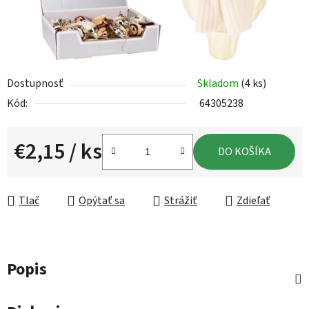
Dostupnosť
Skladom
(4 ks)
Kód:
64305238
€2,15
/ ks
DO KOŠÍKA
Jednotková cena:
Tlač
Opýtať sa
Strážiť
Zdieľať
Popis