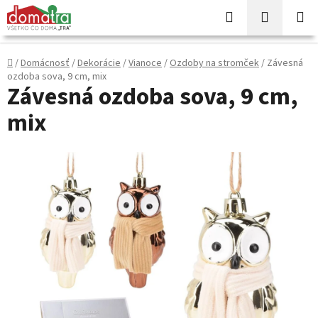
Prejsť
Hľadať
NÁKUP
na
KOŠÍK
obsah
Domov
/
Domácnosť
/
Dekorácie
/
Vianoce
/
Ozdoby na stromček
/
Závesná
ozdoba sova, 9 cm, mix
Závesná ozdoba sova, 9 cm,
mix