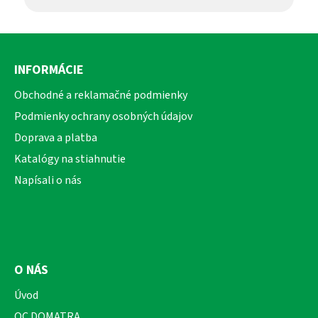
Z
á
INFORMÁCIE
p
ä
Obchodné a reklamačné podmienky
t
Podmienky ochrany osobných údajov
i
Doprava a platba
e
Katalógy na stiahnutie
Napísali o nás
O NÁS
Úvod
OC DOMATRA