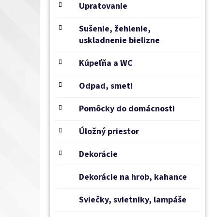
e
Upratovanie
l
Sušenie, žehlenie,
uskladnenie bielizne
Kúpeľňa a WC
Odpad, smeti
Pomôcky do domácnosti
Úložný priestor
Dekorácie
Dekorácie na hrob, kahance
Sviečky, svietniky, lampáše