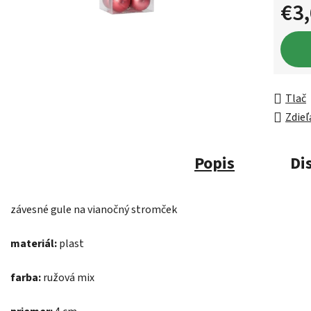
€3
Jednot
Tlač
Zdieľ
Popis
Di
závesné gule na vianočný stromček
materiál:
plast
farba:
ružová mix