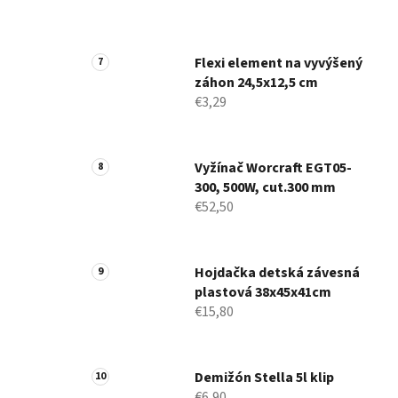
Flexi element na vyvýšený
záhon 24,5x12,5 cm
€3,29
Vyžínač Worcraft EGT05-
300, 500W, cut.300 mm
€52,50
Hojdačka detská závesná
plastová 38x45x41cm
€15,80
Demižón Stella 5l klip
€6,90