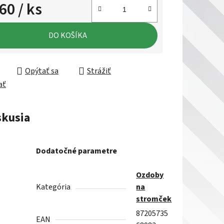
,60
/ ks
ková cena:
DO KOŠÍKA
Opýtať sa
Strážiť
ať
skusia
Dodatočné parametre
Ozdoby
Kategória
na
stromček
87205735
EAN