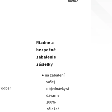
68982
Riadne a
bezpečné
zabalenie
é
zásielky
na zabalení
vašej
 odber
objednávky si
dávame
100%
záležať