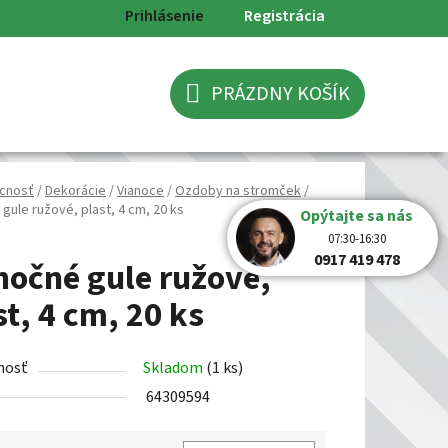
Prihlásenie
Registrácia
PRÁZDNY KOŠÍK
NÁKUPNÝ
KOŠÍK
cnosť
/
Dekorácie
/
Vianoce
/
Ozdoby na stromček
/
gule ružové, plast, 4 cm, 20 ks
Opýtajte sa nás
07:30-16:30
0917 419 478
nočné gule ružové,
st, 4 cm, 20 ks
nosť
Skladom
(1 ks)
64309594