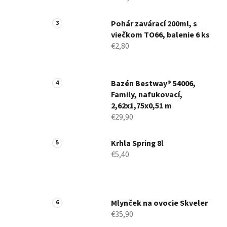
Pohár zavárací 200ml, s
viečkom TO66, balenie 6 ks
€2,80
Bazén Bestway® 54006,
Family, nafukovací,
2,62x1,75x0,51 m
€29,90
Krhla Spring 8l
€5,40
Mlynček na ovocie Skveler
€35,90