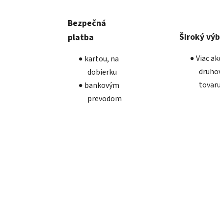
Bezpečná
Široký vý
platba
Viac a
kartou, na
druho
dobierku
tovar
bankovým
prevodom