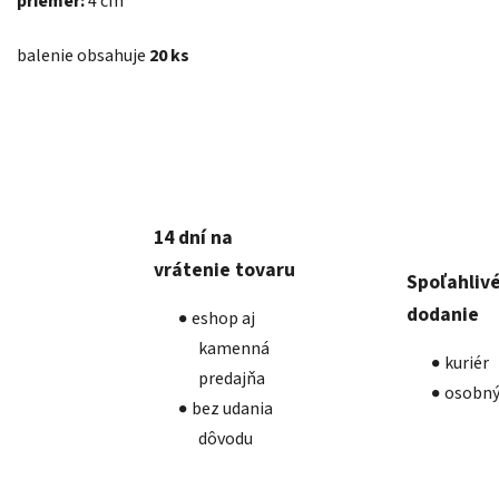
priemer:
4 cm
balenie obsahuje
20 ks
14 dní na
vrátenie tovaru
Spoľahliv
dodanie
eshop aj
kamenná
kuriér
predajňa
osobný
bez udania
dôvodu