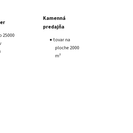
Kamenná
ber
predajňa
ko 25000
tovar na
v
ploche 2000
u
m²