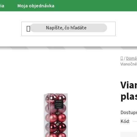
ia
Moja objednávka
Domov
/
Domá
Vianočné 
Via
pla
Dostup
Kód: