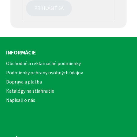
PRIHLÁSIŤ SA
Z
á
INFORMÁCIE
p
ä
Obchodné a reklamačné podmienky
t
Podmienky ochrany osobných údajov
i
Doprava a platba
e
Katalógy na stiahnutie
Napísali o nás