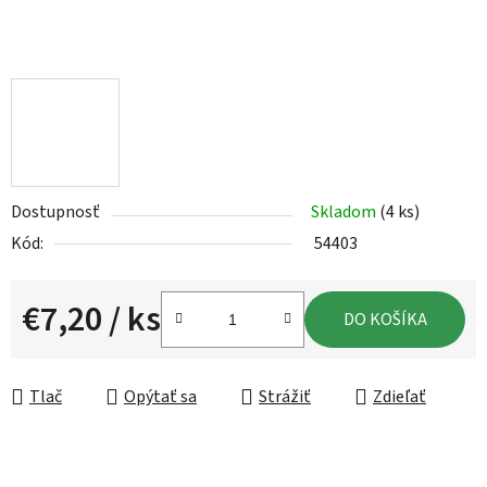
Dostupnosť
Skladom
(4 ks)
Kód:
54403
€7,20
/ ks
DO KOŠÍKA
Jednotková cena:
Tlač
Opýtať sa
Strážiť
Zdieľať