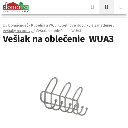
Prejsť
Hľadať
NÁKUP
na
KOŠÍK
obsah
Domov
/
Domácnosť
/
Kúpeľňa a WC
/
Kúpeľňové doplnky a zariadenie
/
Vešiaky na odevy
/
Vešiak na oblečenie WUA3
Vešiak na oblečenie WUA3