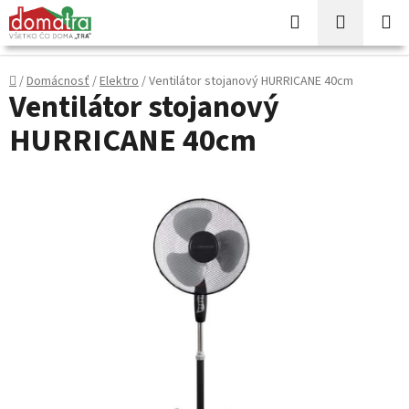
Prejsť
Hľadať
NÁKUP
na
KOŠÍK
obsah
Domov
/
Domácnosť
/
Elektro
/
Ventilátor stojanový HURRICANE 40cm
Ventilátor stojanový
HURRICANE 40cm