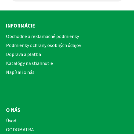
Z
á
INFORMÁCIE
p
ä
Obchodné a reklamačné podmienky
t
Podmienky ochrany osobných údajov
i
Doprava a platba
e
Katalógy na stiahnutie
Napísali o nás
O NÁS
Úvod
OC DOMATRA