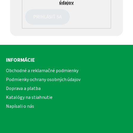
údajov
PRIHLÁSIŤ SA
Z
á
INFORMÁCIE
p
ä
Obchodné a reklamačné podmienky
t
Podmienky ochrany osobných údajov
i
Doprava a platba
e
Katalógy na stiahnutie
Napísali o nás