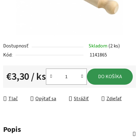
Dostupnosť
Skladom
(2 ks)
Kód:
1141865
€3,30
/ ks
DO KOŠÍKA
Jednotková cena:
Tlač
Opýtať sa
Strážiť
Zdieľať
Popis