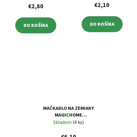
€2,10
€2,80
DO KOŠÍKA
DO KOŠÍKA
MAČKADLO NA ZEMIAKY
MAGICHOME
10,5X8,4X23,5 CM
Skladom
(4 ks)