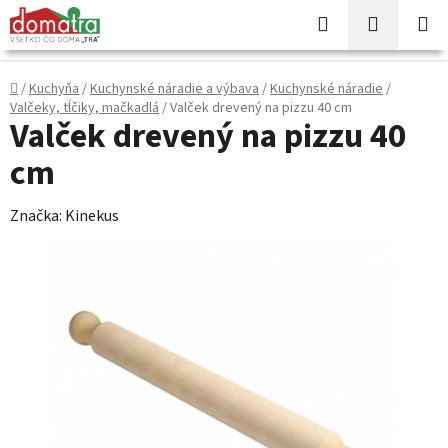
Prejsť
Hľadať
NÁKUP
na
KOŠÍK
obsah
Domov
/
Kuchyňa
/
Kuchynské náradie a výbava
/
Kuchynské náradie
/
Valčeky, tĺčiky, mačkadlá
/
Valček drevený na pizzu 40 cm
Valček drevený na pizzu 40
cm
Značka:
Kinekus