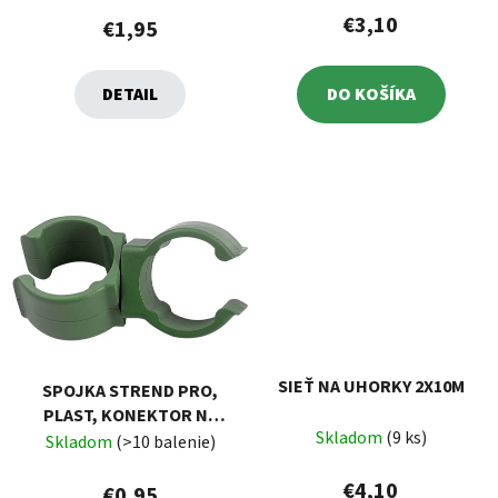
€3,10
€1,95
DETAIL
DO KOŠÍKA
SIEŤ NA UHORKY 2X10M
SPOJKA STREND PRO,
PLAST, KONEKTOR NA
Skladom
(9 ks)
ZÁHRADNÉ OPORNÉ
Skladom
(>10 balenie)
TYČE, 11 MM, BAL. 10 KS
€4,10
€0,95