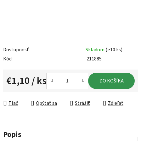
Dostupnosť
Skladom
(>10 ks)
Kód:
211885
€1,10
/ ks
DO KOŠÍKA
Jednotková cena:
Tlač
Opýtať sa
Strážiť
Zdieľať
Popis