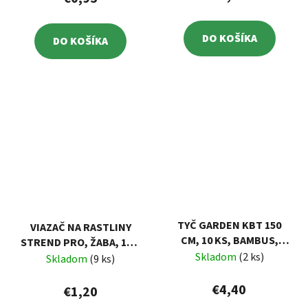
DO KOŠÍKA
DO KOŠÍKA
TYČ GARDEN KBT 150
VIAZAČ NA RASTLINY
CM, 10 KS, BAMBUS,
STREND PRO, ŽABA, 13,5
OPORNÁ K RASTLINÁM
Skladom
(2 ks)
CM, PLAST, BAL. 2 KS
Skladom
(9 ks)
€4,40
€1,20