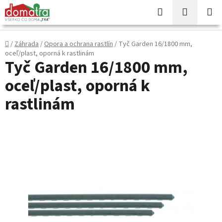
Prejsť
Hľadať
NÁKUP
na
KOŠÍK
obsah
Domov
/
Záhrada
/
Opora a ochrana rastlín
/
Tyč Garden 16/1800 mm,
oceľ/plast, oporná k rastlinám
Tyč Garden 16/1800 mm,
oceľ/plast, oporná k
rastlinám