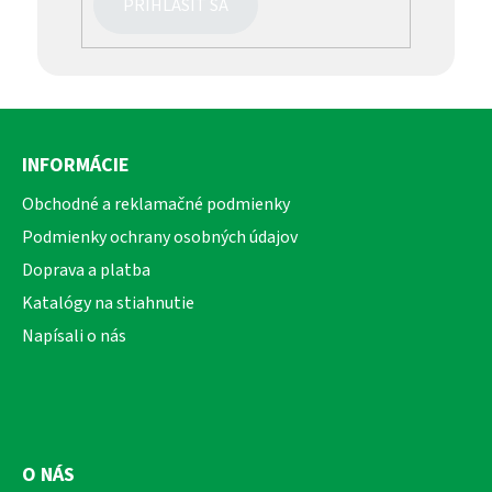
PRIHLÁSIŤ SA
Z
á
INFORMÁCIE
p
ä
Obchodné a reklamačné podmienky
t
Podmienky ochrany osobných údajov
i
Doprava a platba
e
Katalógy na stiahnutie
Napísali o nás
O NÁS