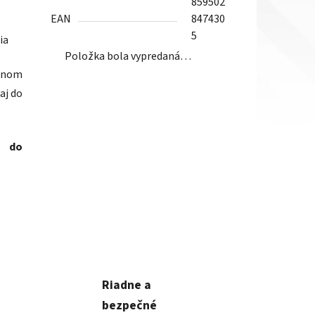
859502
EAN
847430
5
ia
Položka bola vypredaná…
lenom
aj do
a do
Riadne a
bezpečné