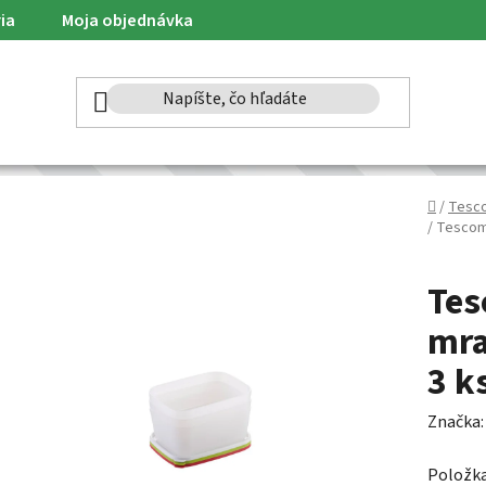
ia
Moja objednávka
Domov
/
Tesc
/
Tescoma
Tes
mra
3 k
Značka
Položk