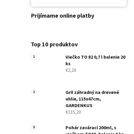
Prijímame online platby
Top 10 produktov
Viečko TO 82 0,7 l balenie 20
ks
€2,20
Gril záhradný na drevené
uhlie, 115x47cm,
GARDENKUS
€115,20
Pohár zavárací 200ml, s