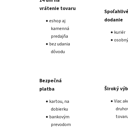
14 dní na
vrátenie tovaru
Spoľahliv
dodanie
eshop aj
kamenná
kuriér
predajňa
osobný
bez udania
dôvodu
Bezpečná
Široký vý
platba
Viac a
kartou, na
druho
dobierku
tovar
bankovým
prevodom