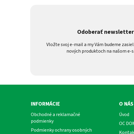
Odoberať newslette
Vložte svoj e-mail a my Vám budeme zasiel
nových produktoch na našom e-s
Z
á
INFORMÁCIE
O NÁS
p
Obchodné a reklamačné
Úvod
ä
podmienky
OC DO
t
Podmienky ochrany osobných
i
Kontak