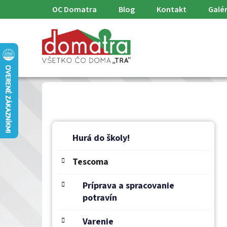
Prejsť
OC Domatra
Blog
Kontakt
Galér
na
obsah
B
K
Preskočiť
a
o
Hurá do školy!
kategórie
t
č
e
Tescoma
n
g
ý
ó
Príprava a spracovanie
p
r
potravín
a
i
e
n
Varenie