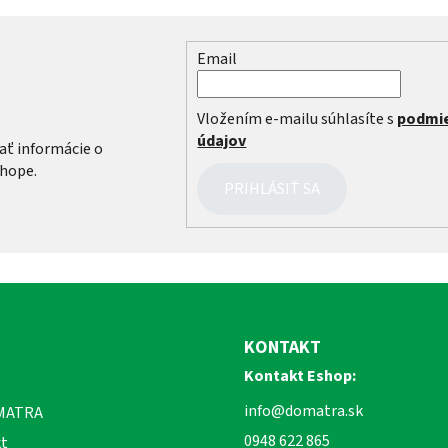
Email
r
Vložením e-mailu súhlasíte s
podmi
údajov
ať informácie o
hope.
PRIHLÁSIŤ SA
KONTAKT
Kontakt Eshop:
info@domatra.sk
MATRA
0948 622 865
t