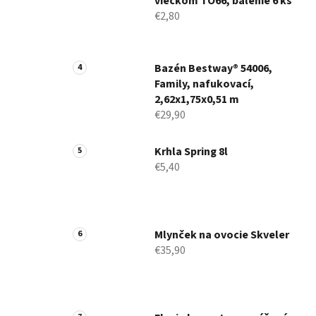
viečkom TO66, balenie 6 ks
€2,80
Bazén Bestway® 54006,
Family, nafukovací,
2,62x1,75x0,51 m
€29,90
Krhla Spring 8l
€5,40
Mlynček na ovocie Skveler
€35,90