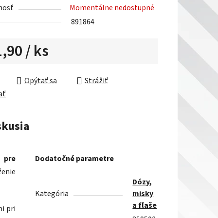
nosť
Momentálne nedostupné
891864
1,90
/ ks
ková cena:
Opýtať sa
Strážiť
ať
skusia
 pre
Dodatočné parametre
ženie
Dózy,
Kategória
misky
a fľaše
i pri