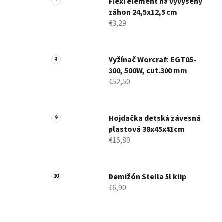
Flexi element na vyvýšený
záhon 24,5x12,5 cm
€3,29
Vyžínač Worcraft EGT05-
300, 500W, cut.300 mm
€52,50
Hojdačka detská závesná
plastová 38x45x41cm
€15,80
Demižón Stella 5l klip
€6,90