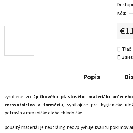
Dostup
Kód:
€1
Jednot
Tlač
Zdieľ
Popis
Di
vyrobené zo
špičkového plastového materiálu určeného
zdravotníctvo a farmáciu
, vynikajúce pre hygienické ulo
potravín v mrazničke alebo chladničke
použitý materiál je neutrálny, neovplyvňuje kvalitu pokrmov an