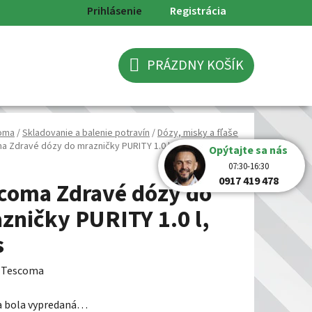
Prihlásenie
Registrácia
PRÁZDNY KOŠÍK
NÁKUPNÝ
KOŠÍK
oma
/
Skladovanie a balenie potravín
/
Dózy, misky a fľaše
 Zdravé dózy do mrazničky PURITY 1.0 l, 3 ks
Opýtajte sa nás
07:30-16:30
0917 419 478
coma Zdravé dózy do
zničky PURITY 1.0 l,
s
:
Tescoma
a bola vypredaná…