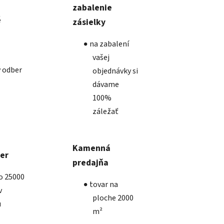
zabalenie
é
zásielky
na zabalení
vašej
 odber
objednávky si
dávame
100%
záležať
Kamenná
ber
predajňa
ko 25000
tovar na
v
ploche 2000
u
m²