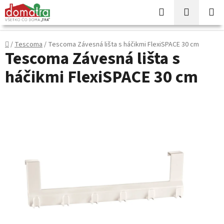
Prejsť
Hľadať
NÁKUP
na
KOŠÍK
obsah
Domov
/
Tescoma
/
Tescoma Závesná lišta s háčikmi FlexiSPACE 30 cm
Tescoma Závesná lišta s
háčikmi FlexiSPACE 30 cm