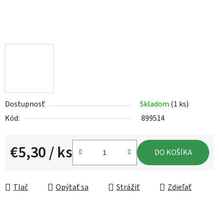
Dostupnosť
Skladom
(1 ks)
Kód:
899514
€5,30
/ ks
DO KOŠÍKA
Jednotková cena:
Tlač
Opýtať sa
Strážiť
Zdieľať