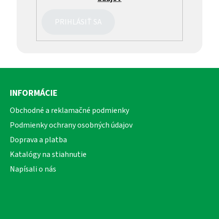
PRIHLÁSIŤ SA
Z
á
INFORMÁCIE
p
ä
Obchodné a reklamačné podmienky
t
Podmienky ochrany osobných údajov
i
Doprava a platba
e
Katalógy na stiahnutie
Napísali o nás