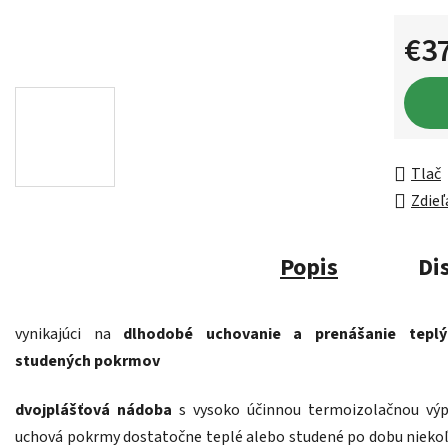
€3
Jednot
Tlač
Zdieľ
Popis
Di
vynikajúci na
dlhodobé uchovanie a prenášanie teplý
studených pokrmov
dvojplášťová nádoba
s vysoko účinnou termoizolačnou vý
uchová pokrmy dostatočne teplé alebo studené po dobu nieko