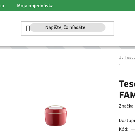
ia
Moja objednávka
Domov
/
Tesc
l
Tes
FAM
Značka
Dostup
Kód: