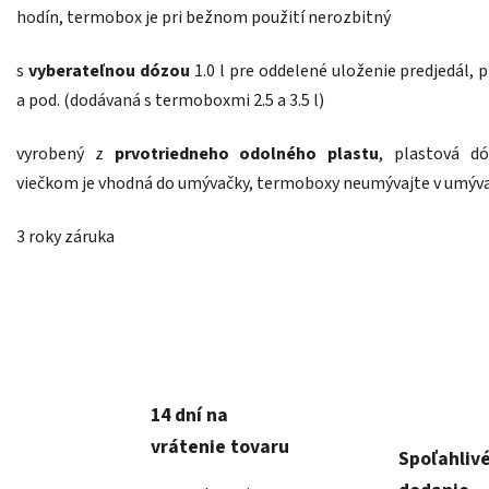
hodín, termobox je pri bežnom použití nerozbitný
s
vyberateľnou dózou
1.0 l pre oddelené uloženie predjedál, p
a pod. (dodávaná s termoboxmi 2.5 a 3.5 l)
vyrobený z
prvotriedneho odolného plastu
, plastová d
viečkom je vhodná do umývačky, termoboxy neumývajte v umýv
3 roky záruka
14 dní na
vrátenie tovaru
Spoľahliv