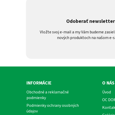
Odoberať newslette
Vložte svoj e-mail a my Vám budeme zasiel
nových produktoch na našom e-s
Z
á
INFORMÁCIE
O NÁS
p
Obchodné a reklamačné
Úvod
ä
podmienky
OC DO
t
Podmienky ochrany osobných
i
Kontak
údajov