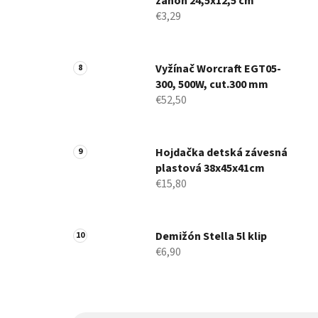
záhon 24,5x12,5 cm
€3,29
Vyžínač Worcraft EGT05-
300, 500W, cut.300 mm
€52,50
Hojdačka detská závesná
plastová 38x45x41cm
€15,80
Demižón Stella 5l klip
€6,90