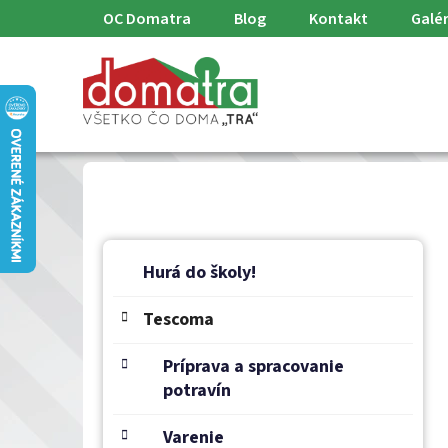
Prejsť
OC Domatra
Blog
Kontakt
Galér
na
obsah
B
K
Preskočiť
a
o
Hurá do školy!
kategórie
t
č
e
Tescoma
n
g
ý
ó
Príprava a spracovanie
p
r
potravín
a
i
e
n
Varenie