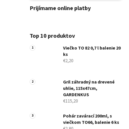
Prijímame online platby
Top 10 produktov
Viečko TO 82 0,7 l balenie 20
ks
€2,20
Gril záhradný na drevené
uhlie, 115x47cm,
GARDENKUS
€115,20
Pohár zavárací 200ml, s
viečkom TO66, balenie 6 ks
€2,80