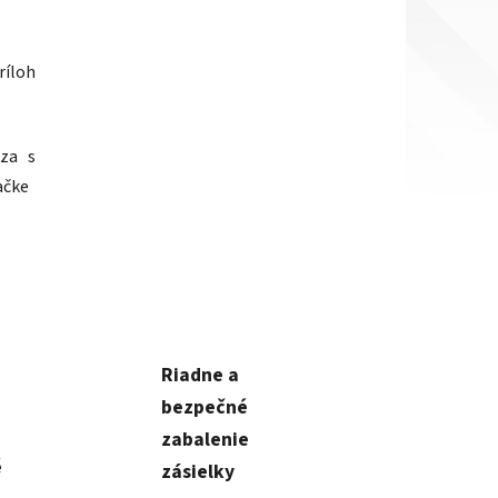
ríloh
óza s
ačke
Riadne a
bezpečné
zabalenie
é
zásielky