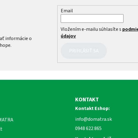
Email
r
Vložením e-mailu súhlasíte s
podmi
údajov
ať informácie o
hope.
PRIHLÁSIŤ SA
KONTAKT
Kontakt Eshop:
info@domatra.sk
MATRA
0948 622 865
t