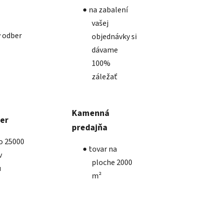
na zabalení
vašej
 odber
objednávky si
dávame
100%
záležať
Kamenná
ber
predajňa
ko 25000
tovar na
v
ploche 2000
u
m²