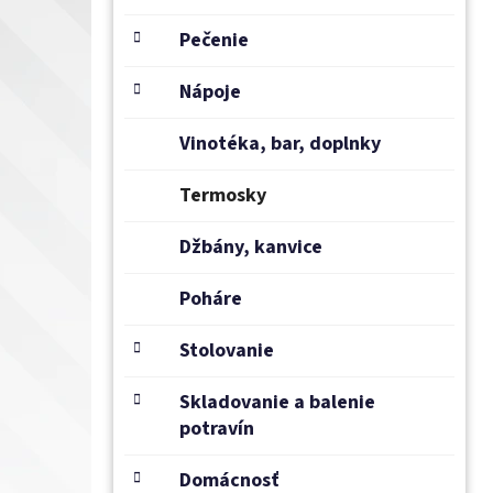
e
l
Pečenie
Nápoje
Vinotéka, bar, doplnky
Termosky
Džbány, kanvice
Poháre
Stolovanie
Skladovanie a balenie
potravín
Domácnosť