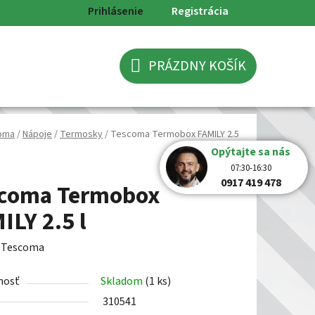
Prihlásenie
Registrácia
PRÁZDNY KOŠÍK
NÁKUPNÝ
KOŠÍK
oma
/
Nápoje
/
Termosky
/
Tescoma Termobox FAMILY 2.5
Opýtajte sa nás
07:30-16:30
0917 419 478
coma Termobox
ILY 2.5 l
:
Tescoma
nosť
Skladom
(1 ks)
310541