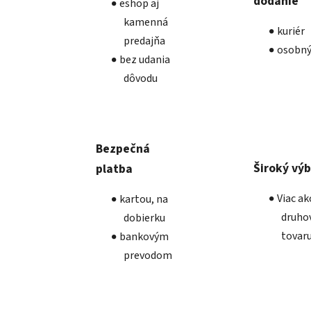
dodanie
eshop aj
kamenná
kuriér
predajňa
osobný
bez udania
dôvodu
Bezpečná
Široký vý
platba
Viac a
kartou, na
druho
dobierku
tovar
bankovým
prevodom