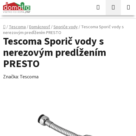
Prejsť
Hľadať
NÁKUP
na
KOŠÍK
obsah
Domov
/
Tescoma
/
Domácnosť
/
Sporiče vody
/
Tescoma Sporič vody s
nerezovým predĺžením PRESTO
Tescoma Sporič vody s
nerezovým predĺžením
PRESTO
Značka:
Tescoma