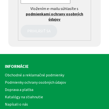
Vložením e-mailu súhlasíte s
podmienkami ochrany osobných
údajov
PRIHLÁSIŤ SA
Z
á
INFORMÁCIE
p
ä
Obchodné a reklamačné podmienky
t
Podmienky ochrany osobných údajov
i
Doprava a platba
e
Katalógy na stiahnutie
Napísali o nás