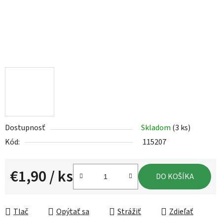
Dostupnosť
Skladom
(3 ks)
Kód:
115207
€1,90
/ ks
DO KOŠÍKA
Jednotková cena:
Tlač
Opýtať sa
Strážiť
Zdieľať