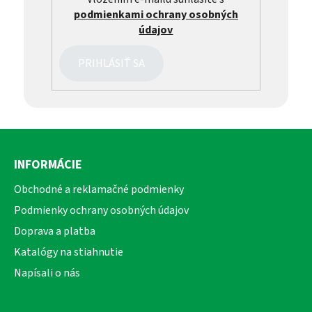
podmienkami ochrany osobných
údajov
PRIHLÁSIŤ SA
Z
á
INFORMÁCIE
p
ä
Obchodné a reklamačné podmienky
t
Podmienky ochrany osobných údajov
i
Doprava a platba
e
Katalógy na stiahnutie
Napísali o nás