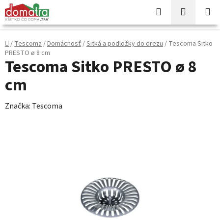
Prejsť
Hľadať
NÁKUP
na
KOŠÍK
obsah
Domov
/
Tescoma
/
Domácnosť
/
Sitká a podložky do drezu
/
Tescoma Sitko
PRESTO ø 8 cm
Tescoma Sitko PRESTO ø 8
cm
Značka:
Tescoma