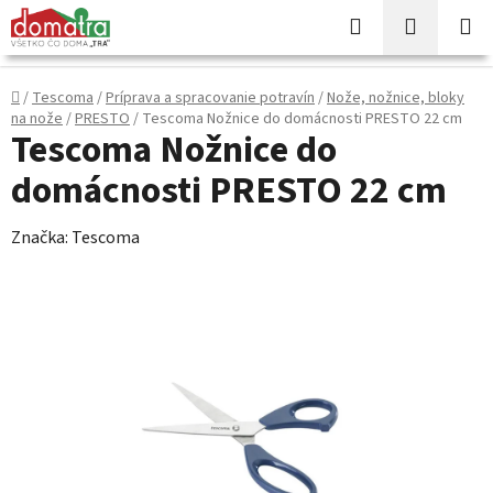
Prejsť
Hľadať
NÁKUP
na
KOŠÍK
obsah
Domov
/
Tescoma
/
Príprava a spracovanie potravín
/
Nože, nožnice, bloky
na nože
/
PRESTO
/
Tescoma Nožnice do domácnosti PRESTO 22 cm
Tescoma Nožnice do
domácnosti PRESTO 22 cm
Značka:
Tescoma