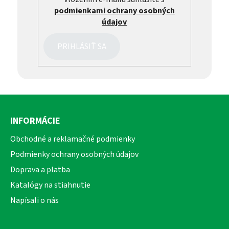
podmienkami ochrany osobných
údajov
PRIHLÁSIŤ SA
Z
á
INFORMÁCIE
p
ä
Obchodné a reklamačné podmienky
t
Podmienky ochrany osobných údajov
i
Doprava a platba
e
Katalógy na stiahnutie
Napísali o nás