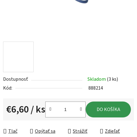
Dostupnosť
Skladom
(3 ks)
Kód:
888214
€6,60
/ ks
DO KOŠÍKA
Jednotková cena:
Tlač
Opýtať sa
Strážiť
Zdieľať