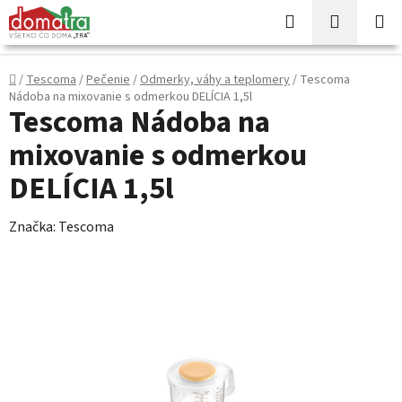
Prejsť
Hľadať
NÁKUP
na
KOŠÍK
obsah
Domov
/
Tescoma
/
Pečenie
/
Odmerky, váhy a teplomery
/
Tescoma
Nádoba na mixovanie s odmerkou DELÍCIA 1,5l
Tescoma Nádoba na
mixovanie s odmerkou
DELÍCIA 1,5l
Značka:
Tescoma