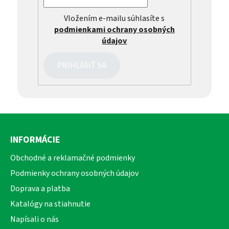
Vložením e-mailu súhlasíte s
podmienkami ochrany osobných
údajov
PRIHLÁSIŤ SA
Z
á
INFORMÁCIE
p
ä
Obchodné a reklamačné podmienky
t
Podmienky ochrany osobných údajov
i
Doprava a platba
e
Katalógy na stiahnutie
Napísali o nás