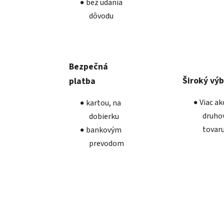
bez udania
dôvodu
Bezpečná
Široký vý
platba
Viac a
kartou, na
druho
dobierku
tovar
bankovým
prevodom