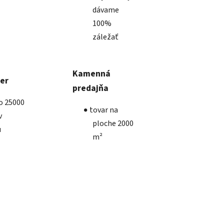
dávame
100%
záležať
Kamenná
ber
predajňa
ko 25000
tovar na
v
ploche 2000
u
m²