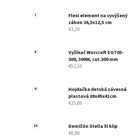
Flexi element na vyvýšený
záhon 24,5x12,5 cm
€3,29
Vyžínač Worcraft EGT05-
300, 500W, cut.300 mm
€52,50
Hojdačka detská závesná
plastová 38x45x41cm
€15,80
Demižón Stella 5l klip
€6,90