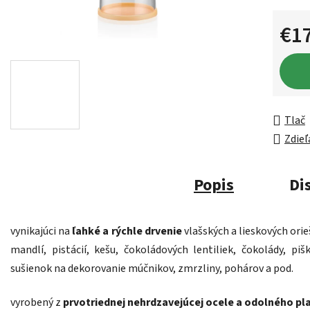
€1
Jednot
Tlač
Zdieľ
Popis
Di
vynikajúci na
ľahké a rýchle drvenie
vlašských a lieskových orie
mandlí, pistácií, kešu, čokoládových lentiliek, čokolády, piš
sušienok na dekorovanie múčnikov, zmrzliny, pohárov a pod.
vyrobený z
prvotriednej nehrdzavejúcej ocele a odolného pl