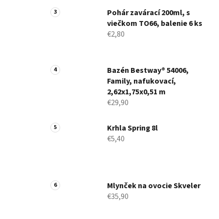
Pohár zavárací 200ml, s
viečkom TO66, balenie 6 ks
€2,80
Bazén Bestway® 54006,
Family, nafukovací,
2,62x1,75x0,51 m
€29,90
Krhla Spring 8l
€5,40
Mlynček na ovocie Skveler
€35,90