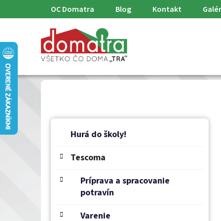
Prejsť
OC Domatra
Blog
Kontakt
Galér
na
obsah
B
K
Preskočiť
a
o
Hurá do školy!
kategórie
t
č
e
Tescoma
n
g
ý
ó
Príprava a spracovanie
p
r
potravín
a
i
e
n
Varenie