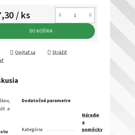
7,30
/ ks
ková cena:
DO KOŠÍKA
Opýtať sa
Strážiť
ať
skusia
škov,
Dodatočné parametre
kót a
Náradie
a
Kategória
pomôcky
astu