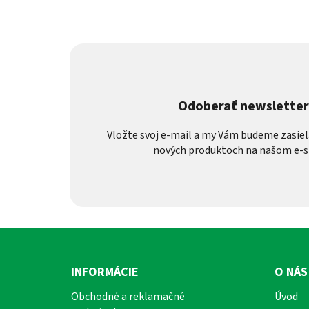
Odoberať newslette
Vložte svoj e-mail a my Vám budeme zasiel
nových produktoch na našom e-s
Z
á
INFORMÁCIE
O NÁS
p
Obchodné a reklamačné
Úvod
ä