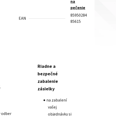
na
pečenie
85950284
EAN
85615
Riadne a
bezpečné
zabalenie
é
zásielky
na zabalení
vašej
 odber
objednávky si