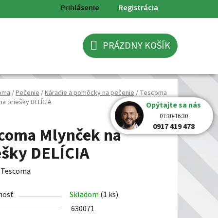
Prihlásenie
Registrácia
PRÁZDNY KOŠÍK
NÁKUPNÝ
KOŠÍK
oma
/
Pečenie
/
Náradie a pomôcky na pečenie
/
Tescoma
na oriešky DELÍCIA
Opýtajte sa nás
07:30-16:30
0917 419 478
coma Mlynček na
ešky DELÍCIA
:
Tescoma
nosť
Skladom
(1 ks)
630071