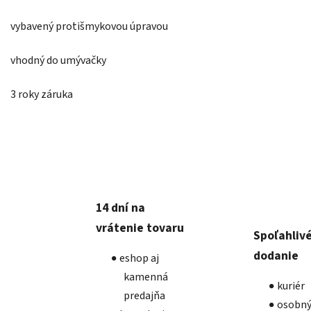
vybavený protišmykovou úpravou
vhodný do umývačky
3 roky záruka
14 dní na
vrátenie tovaru
Spoľahliv
dodanie
eshop aj
kamenná
kuriér
predajňa
osobný