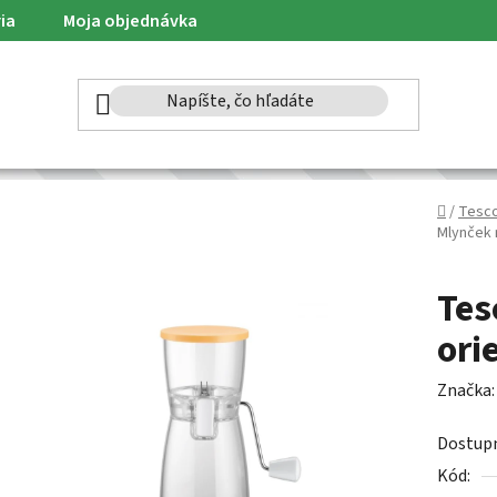
ia
Moja objednávka
Domov
/
Tesc
Mlynček 
Tes
ori
Značka
Dostup
Kód: