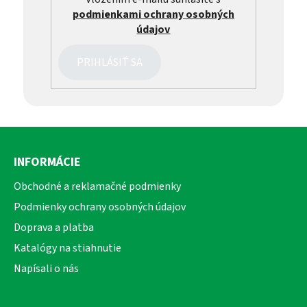
podmienkami ochrany osobných
údajov
PRIHLÁSIŤ SA
Z
á
INFORMÁCIE
p
ä
Obchodné a reklamačné podmienky
t
Podmienky ochrany osobných údajov
i
Doprava a platba
e
Katalógy na stiahnutie
Napísali o nás