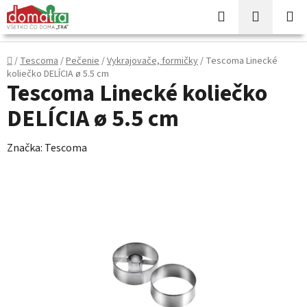
Prejsť
Hľadať
NÁKUP
na
KOŠÍK
obsah
Domov
/
Tescoma
/
Pečenie
/
Vykrajovače, formičky
/
Tescoma Linecké
koliečko DELÍCIA ø 5.5 cm
Tescoma Linecké koliečko
DELÍCIA ø 5.5 cm
Značka:
Tescoma