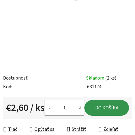
Dostupnosť
Skladom
(2 ks)
Kód:
631174
€2,60
/ ks
DO KOŠÍKA
Jednotková cena:
Tlač
Opýtať sa
Strážiť
Zdieľať