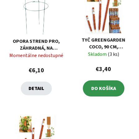
TYČ GREENGARDEN
OPORA STREND PRO,
COCO, 90 CM,
ZÁHRADNÁ, NA
KOKOSOVÁ, OPORNÁ K
Skladom
(3 ks)
RASTLINY, KRUHOVÁ,
Momentálne nedostupné
RASTLINÁM
40X76 CM
€3,40
€6,10
DETAIL
DO KOŠÍKA