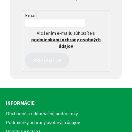
Email
Vložením e-mailu súhlasíte s
podmienkami ochrany osobných
údajov
PRIHLÁSIŤ SA
Z
á
INFORMÁCIE
p
ä
Obchodné a reklamačné podmienky
t
Podmienky ochrany osobných údajov
i
Doprava a platba