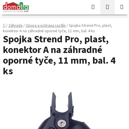
Prejsť
Hľadať
NÁKUP
na
KOŠÍK
obsah
Domov
/
Záhrada
/
Opora a ochrana rastlín
/
Spojka Strend Pro, plast,
konektor A na záhradné oporné tyče, 11 mm, bal. 4 ks
Spojka Strend Pro, plast,
konektor A na záhradné
oporné tyče, 11 mm, bal. 4
ks