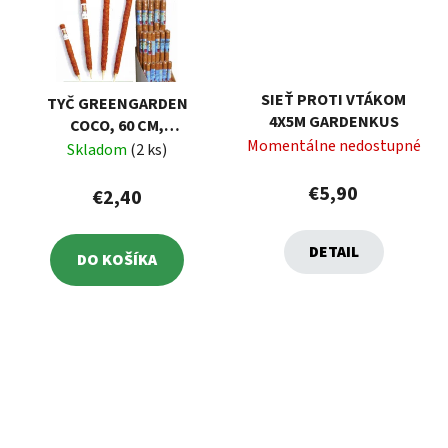
SIEŤ PROTI VTÁKOM
TYČ GREENGARDEN
4X5M GARDENKUS
COCO, 60 CM,
Momentálne nedostupné
KOKOSOVÁ, OPORNÁ K
Skladom
(2 ks)
RASTLINÁM
€5,90
€2,40
DETAIL
DO KOŠÍKA