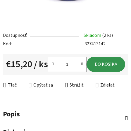
Dostupnosť
Skladom
(2 ks)
Kód:
327413142
€15,20
/ ks
DO KOŠÍKA
Jednotková cena:
Tlač
Opýtať sa
Strážiť
Zdieľať
Popis