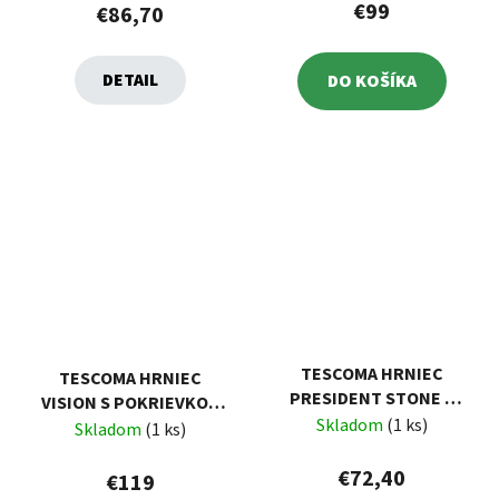
€99
€86,70
DETAIL
DO KOŠÍKA
TESCOMA HRNIEC
TESCOMA HRNIEC
PRESIDENT STONE S
VISION S POKRIEVKOU
POKRIEVKOU Ø 20 CM,
Skladom
(1 ks)
Ø28 CM, 11.0 L
Skladom
(1 ks)
3.0 L
€72,40
€119