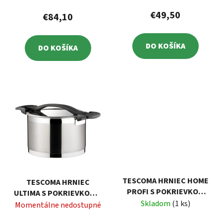
€49,50
€84,10
DO KOŠÍKA
DO KOŠÍKA
TESCOMA HRNIEC HOME
TESCOMA HRNIEC
PROFI S POKRIEVKOU
ULTIMA S POKRIEVKOU Ø
Ø28 CM, 10,0L
Skladom
(1 ks)
24 CM, 7,0 L
Momentálne nedostupné