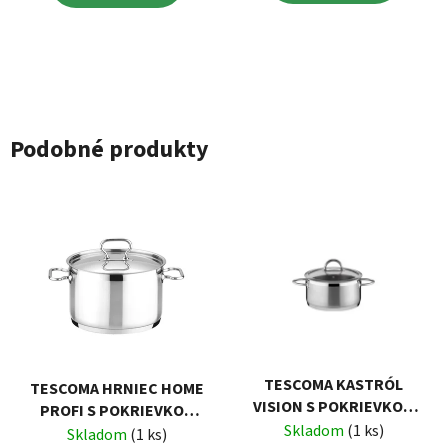
Podobné produkty
TESCOMA KASTRÓL
TESCOMA HRNIEC HOME
VISION S POKRIEVKOU
PROFI S POKRIEVKOU
Ø16 CM, 1.5 L
Skladom
(1 ks)
Ø24 CM, 7.0 L
Skladom
(1 ks)