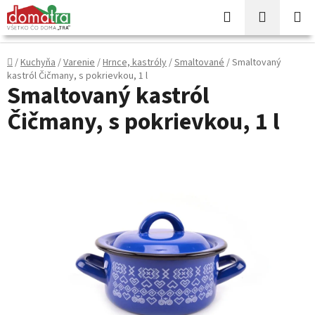
Prejsť
Hľadať
NÁKUP
na
KOŠÍK
obsah
Domov
/
Kuchyňa
/
Varenie
/
Hrnce, kastróly
/
Smaltované
/
Smaltovaný
kastról Čičmany, s pokrievkou, 1 l
Smaltovaný kastról
Čičmany, s pokrievkou, 1 l