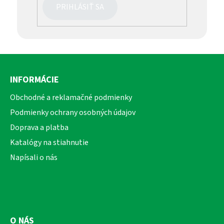
PRIHLÁSIŤ SA
Z
á
INFORMÁCIE
p
ä
Obchodné a reklamačné podmienky
t
Podmienky ochrany osobných údajov
i
Doprava a platba
e
Katalógy na stiahnutie
Napísali o nás
O NÁS