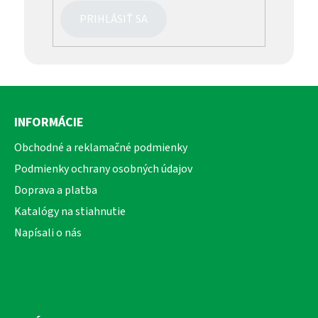
PRIHLÁSIŤ SA
Z
á
INFORMÁCIE
p
ä
Obchodné a reklamačné podmienky
t
Podmienky ochrany osobných údajov
i
Doprava a platba
e
Katalógy na stiahnutie
Napísali o nás