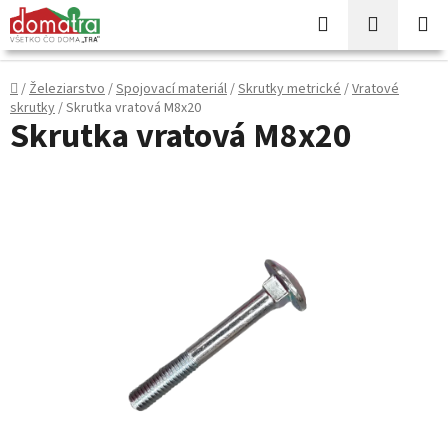
Prejsť
Hľadať
NÁKUP
na
KOŠÍK
obsah
Domov
/
Železiarstvo
/
Spojovací materiál
/
Skrutky metrické
/
Vratové
skrutky
/
Skrutka vratová M8x20
Skrutka vratová M8x20