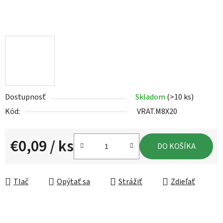
Dostupnosť
Skladom
(>10 ks)
Kód:
VRAT.M8X20
€0,09
/ ks
DO KOŠÍKA
Jednotková cena:
Tlač
Opýtať sa
Strážiť
Zdieľať